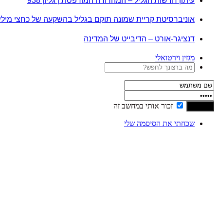
עיתון חדשות הגליל – המהדורה המודפסת | גליון 938
אוניברסיטת קריית שמונה תוקם בגליל בהשקעה של כחצי מיל
דנציגר-אורט – הדיבייט של המדינה
מגזין וירטואלי
זכור אותי במחשב זה
שכחתי את הסיסמה שלי