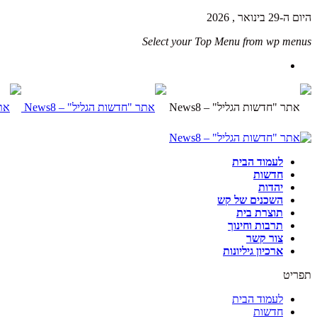
היום ה-29 בינואר , 2026
Select your Top Menu from wp menus
לעמוד הבית
חדשות
יהדות
השכנים של קש
תוצרת בית
תרבות וחינוך
צור קשר
ארכיון גיליונות
תפריט
לעמוד הבית
חדשות