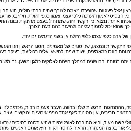
מון שלו כלפי הזולת.
יכאון אצל פעוטות שהופרדו מאמם לצורך שהיה בבתי חולים, הוא הב
כי, הבסיס לאמון והערכה כלפי עצמי ואמון כלפי הזולת, תלוי בקשר
כיחו אותה. נמצא, כי, הקשר הזה, שמתחיל בעצם מהינקות ובונה התק
, כך שהוא יכול לסמוך עליהם ולהיעזר בהם בעת הצורך.
של אדם כלפי עצמו כלפי הזולת או בשני הדגמים גם יחד.
 התקשרות ונמצאו, שני סוגים של מאמינים, הסוג הראשון הנו האנש
והם חונכו כמאמינים, ישות שניתן להישען עליה בכול עת, בעיקר בעת
ה בטוחה והם פונים במהלך חייהם לאלוקים כמגן ומשען. גם משורר תה
התנהגות והרגשות שלנו בהווה. העבר פעמים רבות, מכתיב לנו, או ז
ה בתנאים סבירים, אין חסינות לאף אחד מפני אירועי חיים קשים, עצב 
אולי קשה מאוד, והיא מחוברת לאופטימיות שהיא תכונה בסיסית שתעז
לי אור בקצה המנהרה. הראיה לחוסר תקווה היא אותם האנשים שהתא