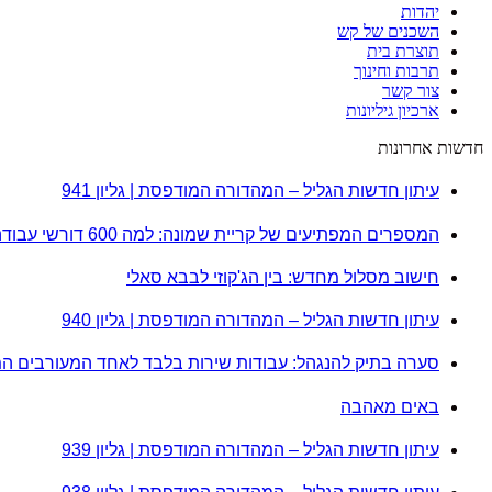
יהדות
השכנים של קש
תוצרת בית
תרבות וחינוך
צור קשר
ארכיון גיליונות
חדשות אחרונות
עיתון חדשות הגליל – המהדורה המודפסת | גליון 941
המספרים המפתיעים של קריית שמונה: למה 600 דורשי עבודה הם לא מה שחשבתם?
חישוב מסלול מחדש: בין הג'קוזי לבבא סאלי
עיתון חדשות הגליל – המהדורה המודפסת | גליון 940
סערה בתיק להנגהל: עבודות שירות בלבד לאחד המעורבים ה
באים מאהבה
עיתון חדשות הגליל – המהדורה המודפסת | גליון 939