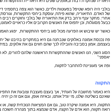
תיאוריה שנחקרת רבות ובאופנים שונים היא תיאוריית ההתקשרות של בולבי (1969) והיא עוסקת בשני דגמים של אמונה שיש לכול אדם, האחד, האמון שלו כלפי עצמו והשני הא
בולבי היה רופא שטיפל בפעוטות וילדים, כאשר הוא צפה בתסמיני ד
של האדם. התיאוריה, שהוא פיתח, עוסקת ביחסי התקשרות, וגורסת, 
אחרי. מחקר ענף ורחב בדק את התיאוריה של בולבי וחוקרים רבים הו
כבעל מסוגלות, וכן יתפוס את האנשים הקרובים אליו כראויים לאמונו
כאשר יש שיבוש או הפרעה מכול סוג ביחסי ההתקשרות, יפגע האמון 
פה נכנסת אמונה באלוקים שנבחנה גם היא במחקרים בהיבט של יחסי
בעצמם, אמון בסביבה והובילה לכך שהם חווים גם את אלוקים, במידה 
הסוג השני, הנו האנשים שההתקשרות הראשונה שלהם להורים, לא היית
יאספני"
ופה אני מעוניינת להתחבר לתקווה,
התקווה
היא כאמור מחשבה על העתיד, אך בעצם מעצבת וצובעת את התפיסה, ה
שאינם בשליטה שלנו, מי יגדל אותנו, ובאיזה אופן, וגם אם זה כן יהי
התקווה, היא אמונה שיקרה טוב, גם אם המציאות הנוכחית קשה, או 
רואה תקווה, הוא אדם על הקצה, אדם שנמצא בתוך מנהרה חשוכה ב