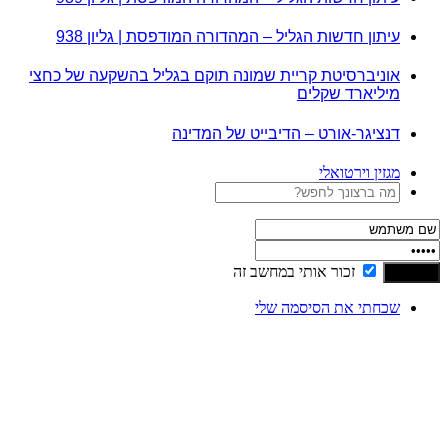
עיתון חדשות הגליל – המהדורה המודפסת | גליון 938
אוניברסיטת קריית שמונה תוקם בגליל בהשקעה של כחצי
מיליארד שקלים
דנציגר-אורט – הדיבייט של המדינה
מגזין וירטואלי
זכור אותי במחשב זה
שכחתי את הסיסמה שלי