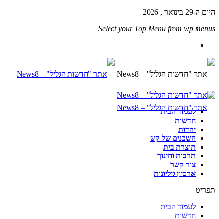
היום ה-29 בינואר , 2026
Select your Top Menu from wp menus
לעמוד הבית
חדשות
יהדות
השכנים של קש
תוצרת בית
תרבות וחינוך
צור קשר
ארכיון גיליונות
תפריט
לעמוד הבית
חדשות