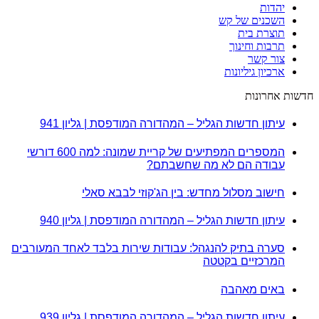
יהדות
השכנים של קש
תוצרת בית
תרבות וחינוך
צור קשר
ארכיון גיליונות
חדשות אחרונות
עיתון חדשות הגליל – המהדורה המודפסת | גליון 941
המספרים המפתיעים של קריית שמונה: למה 600 דורשי
עבודה הם לא מה שחשבתם?
חישוב מסלול מחדש: בין הג'קוזי לבבא סאלי
עיתון חדשות הגליל – המהדורה המודפסת | גליון 940
סערה בתיק להנגהל: עבודות שירות בלבד לאחד המעורבים
המרכזיים בקטטה
באים מאהבה
עיתון חדשות הגליל – המהדורה המודפסת | גליון 939