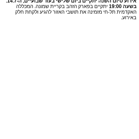
אירוע סיום השנה יתקיים ביום שלישי בעוד שבועיים, ה-14.7.
בשעה 19:00
יתקיים בפארק הזהב בקריית שמונה. המכללה
האקדמית תל-חי מזמינה את תושבי האזור להגיע ולקחת חלק
באירוע.