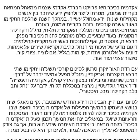
אקדמיה בכיכר היא פרויקט חברתי-אקדמי שצמח ממאהל המחאה
בקריית שמונה, ומטרתו לייצר ולהפיץ ידע שיחבר בין אנשים
מקהילות שונות וידע-מחולל עשייה. במהלך השנה שחלפה התקיימו
באזור עשרה קורסים, רובם בקריית שמונה, בעזרת
מומחים-מתנדבים מהמכללה האקדמית תל-חי, מיג"ל והקהילה
המקומית. בעוד שבועיים, כולם מוזמנים להנות מכיבוד מפנק,
הרצאות, פוסטרים, ואף להתנסות בעשייה מחקרית-קהילתית:
דיגום מדעי של איכות מי הנחל, כתיבת וקריאת שירים על אמהות,
דיונים על אלטרמן ויהדות, קיימות בגליל, אבולוציה, ציורי קיר,
סינגור עצמי ועוד ועוד.
עם רדת האור יוקרן סרטון לסיכום קורסי תשע"ה ויתקיימו שתי
הרצאות קצרות. אריק דיין, מנכ"ל מפעל עמיעד ידבר על "דרך
המים, שותפות ומובילות בצפון הארץ קהילה, אקדמיה ותעשייה"
וד"ר אמיר גולדשטיין, מרצה במכללת תל חי, ידבר על "נחל זהב
בלב הקהילה: מבט היסטורי".
לסיום, עם היין, הגבינות והידע החדש שהצטבר, נקיים מעגלי שיח
בנושא שיעסקו בהמשך הפעילות של אקדמיה בכיכר והאופן שבו
אקדמיה בכיכר יכולה להיות פלטפורמה לקידום האזור. המסקנות
והרעיונות שיועלו במעגלים ינחו את המשך תכנון פעילות "אקדמיה
בכיכר" בשנה הבאה, כי צודקת האימרה שידע הוא כוח, אך גם צודק
המשפט: לא עלייך המלאכה לגמור, ולא זכותך היא להיבטל ממנה.