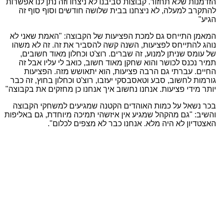
הזדמנות שלא תחזור. קבוצות סביבנו לא ניצחו וזה נתן לנו אפשרות
להתקרב למעלה, לא ניצחנו בבית שלושה חודשים וסוף סוף זה
הגיע"
המאמן התייחס גם למכת הפציעות של הקבוצה: "האמת שאני לא
נוהג להתייחס לפציעות, השנה קשה להסביר את זה. זה לא משהו
של עומס שניתן למנוע, זה שברים. רוצ'ט וכחלון מאוד חשובים,
תמיר נכנס לכושר והוא שחקן מאוד חשוב, כואב לי עליו אבל זה
החיים. עברתי גם הרבה פציעות, הוא יתאושש מזה. הפציעות
גורמות לחשוב, סבע וטאסבסקי יעזבו, רוצ'ט וכחלון בחוץ, זה כבר
יותר מידי פציעות. אנחנו נחשוב איך אנחנו כן מחזקים את בקבוצה"
בכר נשאל על כמות האוהדים הקטנה שמגיעים למשחקי הקבוצה
והשיב: "גם מהקהל שמגיע אין איזשהי תמיכה מיוחדת, גם באליפות
האצטדיון לא היה מלא. אנחנו כבר לא מצפים לכלום".