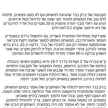
הקבוצה של ברק בכר שהגיעה למשחק עם לא מעט פצועים, פתחה
ללא טוב את המשחק ולאחר חצי שעה של כדורגל נטול אירועים,
הגיע עוז ראלי מבני יהודה והפציץ מ-20 מטרים טיל אדיר לחיבורים
של גיא חיימוב שקבע 0:1 לאורחים.
שש דקות מפתיחת המחצית השנייה, גם החשמל נרדם באצטדיון
הצפוני והאורות כבו, המשחק הופסק למשך שמונה דקות וכנראה
שההפסקה עשתה רק טוב לחניכיו של בכר. בדקה ה-61, ברק בדש
שחזר להרכב אחרי תקופה ארוכה, הצליח לדחוק מקרוב את שער
השוויון ובדקה ה-80 אופיר מזרחי הצליח להשלים את המהפך.
ק"ש צברה עוד 3 נקודות בדרך ל-19 והיא במקום השישי בטבלה
בסיומו של הסיבוב הראשון, בצוות המקצועי של הקבוצה החמיאו
לשחקן הצעיר אופיר מזרחי שכבש את השער שניצח את המשחק
והפגין יכולת טובה מאד, בשל היכולת ומצבת הפצועים מזרחי צפוי
לפתוח בהרכב הראשון במשחק הקרוב מול מכבי חיפה.
ברק בכר התייחס ליכולת של השחקנים שלו ואמר בסיום המשחק:
"האמת שהמחצית הראשונה היתה אולי החלשה ביותר שלנו העונה,
לא הגענו לאף מצב ובכל זאת להפוך תוצאה בלחץ שאנחנו
נמצאים, זה באמת גאווה. זה ניצחון חשוב, צריך להתחיל להתכונן
למכבי חיפה. אני לא אספר מה היה במחצית, השחקנים הבינו שזו