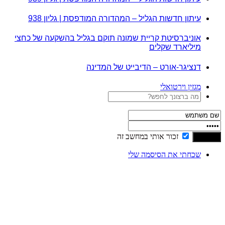
עיתון חדשות הגליל – המהדורה המודפסת | גליון 938
אוניברסיטת קריית שמונה תוקם בגליל בהשקעה של כחצי
מיליארד שקלים
דנציגר-אורט – הדיבייט של המדינה
מגזין וירטואלי
זכור אותי במחשב זה
שכחתי את הסיסמה שלי