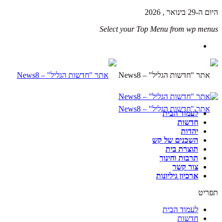
היום ה-29 בינואר , 2026
Select your Top Menu from wp menus
לעמוד הבית
חדשות
יהדות
השכנים של קש
תוצרת בית
תרבות וחינוך
צור קשר
ארכיון גיליונות
תפריט
לעמוד הבית
חדשות