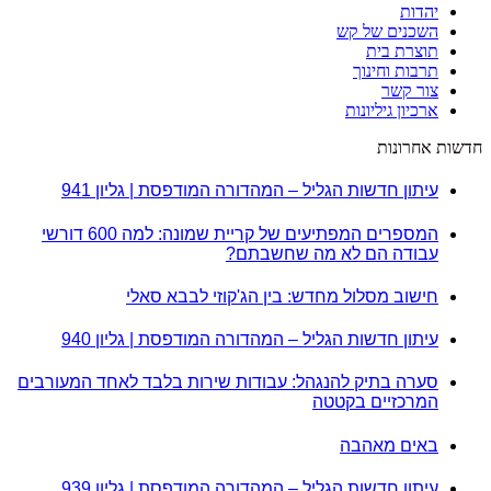
יהדות
השכנים של קש
תוצרת בית
תרבות וחינוך
צור קשר
ארכיון גיליונות
חדשות אחרונות
עיתון חדשות הגליל – המהדורה המודפסת | גליון 941
המספרים המפתיעים של קריית שמונה: למה 600 דורשי
עבודה הם לא מה שחשבתם?
חישוב מסלול מחדש: בין הג'קוזי לבבא סאלי
עיתון חדשות הגליל – המהדורה המודפסת | גליון 940
סערה בתיק להנגהל: עבודות שירות בלבד לאחד המעורבים
המרכזיים בקטטה
באים מאהבה
עיתון חדשות הגליל – המהדורה המודפסת | גליון 939