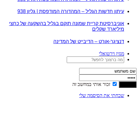
עיתון חדשות הגליל – המהדורה המודפסת | גליון 938
אוניברסיטת קריית שמונה תוקם בגליל בהשקעה של כחצי
מיליארד שקלים
דנציגר-אורט – הדיבייט של המדינה
מגזין וירטואלי
זכור אותי במחשב זה
שכחתי את הסיסמה שלי