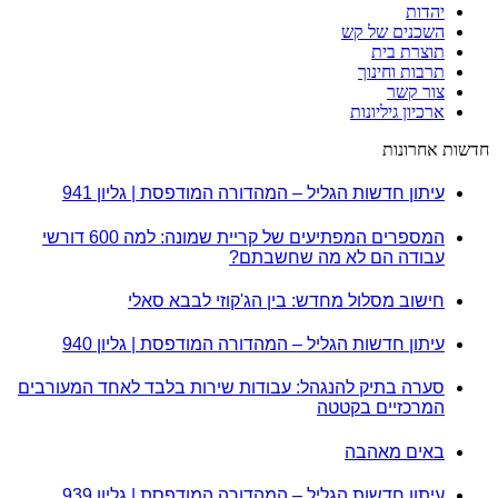
יהדות
השכנים של קש
תוצרת בית
תרבות וחינוך
צור קשר
ארכיון גיליונות
חדשות אחרונות
עיתון חדשות הגליל – המהדורה המודפסת | גליון 941
המספרים המפתיעים של קריית שמונה: למה 600 דורשי
עבודה הם לא מה שחשבתם?
חישוב מסלול מחדש: בין הג'קוזי לבבא סאלי
עיתון חדשות הגליל – המהדורה המודפסת | גליון 940
סערה בתיק להנגהל: עבודות שירות בלבד לאחד המעורבים
המרכזיים בקטטה
באים מאהבה
עיתון חדשות הגליל – המהדורה המודפסת | גליון 939