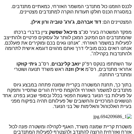
לכנס הוזמנו כול מתנדבי המשמר האזרחי, כמאתיים מתנדבים.
במסגרת הכנס חולקו תעודות הוקרה למתנדבים מצטיינים.
המצטיינים הם:
דוד אברהם, ג'ורג' טוביה ורון אילן.
מפקד המשטרה בעיר סנ"צ
מיכאל שפשק
ציין בדברי ברכתו
שהמתנדבים הם המיטב המוכן לוותר על עסוקים פרטיים ולהתייצב
לפעילות במשמר האזרחי. "אנחנו גאים בכם ומוקירים את פועלכם.
אנחנו רואים בכם מובילי דרך ואתם מהווים דוגמא אישית לתרומה
ולהתנדבות בקהילה".
עוד השתתפו בטקס רפ"ק
יואב קלינבוים
, רס"ב
גיתי קוזקו
אחראי מתנדבים, רס"מ
אילן וזנה
ראש משרד תנועה ושוטרי
ומתנדבי התחנה.
בתוך כך, תחנת המשטרה בקריית שמונה פתחה במבצע גיוס
מתנדבים למשמר האזרחי ולהקמת סיירת הורים שתסייר ותפקח
על פעילות בני הנוער בשעות הפנאי בכלל ובסופי שבוע בפרט. אחד
הנושאים המרכזיים והחשובים של פעילותם תהיה בפיקוח מפני
בעיית האלכוהול והאלימות של בני הנוער.
משטרת קריית שמונה משרד, האגף לקהילה ומשטרה פונה לכול
אזרח ואזרחית הרוצה להתנדב ולהצטרף לפעילות המתנדבים