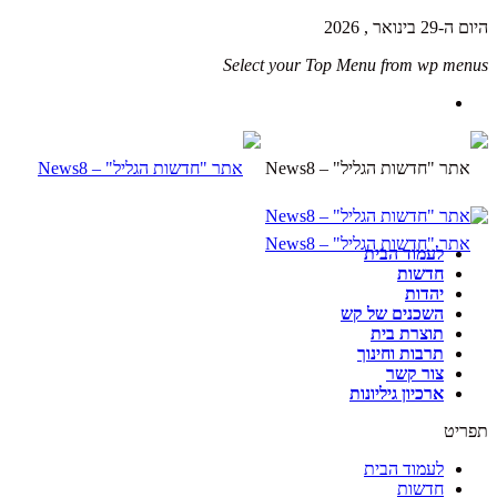
היום ה-29 בינואר , 2026
Select your Top Menu from wp menus
לעמוד הבית
חדשות
יהדות
השכנים של קש
תוצרת בית
תרבות וחינוך
צור קשר
ארכיון גיליונות
תפריט
לעמוד הבית
חדשות