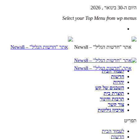
היום ה-30 בינואר , 2026
Select your Top Menu from wp menus
לעמוד הבית
חדשות
יהדות
השכנים של קש
תוצרת בית
תרבות וחינוך
צור קשר
ארכיון גיליונות
תפריט
לעמוד הבית
חדשות