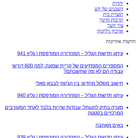
יהדות
השכנים של קש
תוצרת בית
תרבות וחינוך
צור קשר
ארכיון גיליונות
חדשות אחרונות
עיתון חדשות הגליל – המהדורה המודפסת | גליון 941
המספרים המפתיעים של קריית שמונה: למה 600 דורשי
עבודה הם לא מה שחשבתם?
חישוב מסלול מחדש: בין הג'קוזי לבבא סאלי
עיתון חדשות הגליל – המהדורה המודפסת | גליון 940
סערה בתיק להנגהל: עבודות שירות בלבד לאחד המעורבים
המרכזיים בקטטה
באים מאהבה
עיתון חדשות הגליל – המהדורה המודפסת | גליון 939