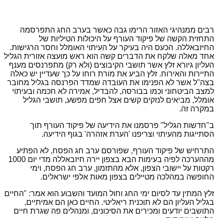
רבים ממנהיגי האזור הרימו גבה כאשר בערב החג התפרסמה
התחזית הקשה של פיקוד העורף על היכולות הטיליות של
החיזבאללה. הכעס היה בעיקר על העיתוי האומלל וחסר הרגישות.
אחד מאלה שלקח את הדברים קשה הוא ראש מועצה אזורית הגליל
העליון גיורא זלץ אשר תושבי הקיבוצים (ולא רק) מתפרנסים מענף
התיירות והאירוח. זלץ הביע את מורת רוחו על כך שעדיין יש כאלה
בצה"ל אשר לא הפנימו את העובדה שמדד הפרנסה בגליל מחובר
למצב הביטחוני וכמו בבורסה, להבדיל, אמירה לא חכמה ובעיתוי
אומלל, מביאים לנזקים קשים אצל חפים מפשע, תושבי הגליל
במקרה זה.
ב"חדשות הגליל" פרסמנו את הידיעה של פיקוד העורף תוך
הסתייגות מהעיתוי וצריפנו 'הערת אזהרה' בגוף הידיעה.
התרחיש של פיקוד העורף, שפורסם ערב חג הפסח, לא הפתיע
מההערכה לפיה בעימות הבא בצפון יירה חיזבאללה מדי יום 1000
רקטות על יישובי הצפון, אלא מהתזמון, ערב חג הפסח, וימי
החופשה במהלכה מטיילים בצפון מאות אלפי ישראלים.
זלץ המתין עד לסיום ימי החג וחול המועד והשבוע הוא אמר: "החיים
בגליל העליון הם לא תוכנית ריאליטי. החיים כאן הם אמיתיים,
התושבים יודעים ומכירים את הסיכונים, ומנהלים פה שגרת חיים