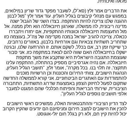
מלאה ואיכותית.
את הדברים אמר זלץ (סא"ל), לשעבר מפקד גדוד שריון במילואים,
במפגש עם מנהלי קיבוצים בגליל העליון. עוד אמר זלץ "מול לבנון
ההגנה שלנו צריכה להיות ההתקפה. בצדו השני של הגבול ישנה
מדינה ריבונית, לה ממשלה, שארגון חיזבאללה הוא חלק ממנה. אל
מול התעצמות חיזבאללה וכוונותיו ההתקפיות, אם יחזרו ויתבררו
ככאלה, צריכה להגיב ישראל במכה מקדימה של צה"ל, בעוצמה כזו
שתחריב תשתיות צבאיות וגם אזרחיות בלבנון, באזורים נרחבים,
כך שייקח זמן רב, אם בכלל, לשקם אותם. זו ההרתעה שלנו, ובגינה
ישקלו בחיזבאללה האם שווה להם לצאת במתקפה כזו. אני סבור
שעוצמת התגובה הישראלית היא שתקבע את משך מתקפת
חיזבאללה. אם נהיה אגרסיביים מספיק בהתחלה, ההתקפה עלינו
תתקצר. זה תלוי בנו. בכל מקרה", אומר זלץ, "תושבי הגליל העליון,
הנהגות הישובים, צוותי החירום והכוננות וכן הרשויות מוכנים
להתמודדות עם האתגרים הביטחוניים. אני קורא לממשלה החדשה
שתקום לפעול לחיזוק הצפון באמצעות שדרוג התשתיות, התחבורה
הציבורית, שירותי הבריאות והפיתוח הכלכלי שהם המגנט למעבר
אלפי תושבים נוספים לגליל העליון".
לצד הדיון הציבורי וההתבטאויות האלה, ממשיכים ראשי הישובים
להכין את הישובים למצב חירום ומניסיונם הם יודעים שהקיץ הקרוב
יכול להיות קיץ חם, ולא רק בגלל חום יולי-אוגוסט.