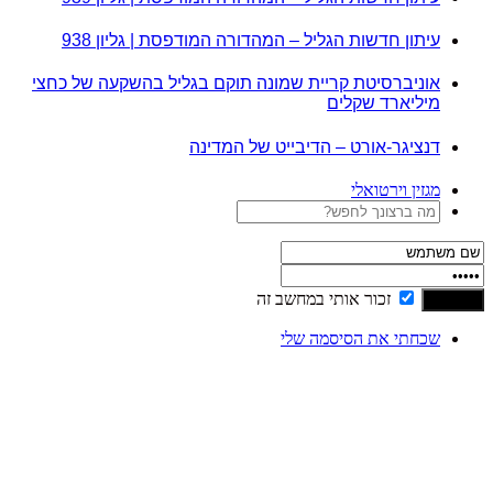
עיתון חדשות הגליל – המהדורה המודפסת | גליון 938
אוניברסיטת קריית שמונה תוקם בגליל בהשקעה של כחצי
מיליארד שקלים
דנציגר-אורט – הדיבייט של המדינה
מגזין וירטואלי
זכור אותי במחשב זה
שכחתי את הסיסמה שלי