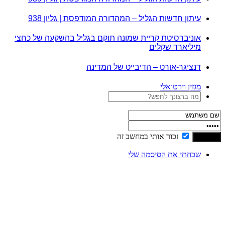
עיתון חדשות הגליל – המהדורה המודפסת | גליון 938
אוניברסיטת קריית שמונה תוקם בגליל בהשקעה של כחצי
מיליארד שקלים
דנציגר-אורט – הדיבייט של המדינה
מגזין וירטואלי
זכור אותי במחשב זה
שכחתי את הסיסמה שלי