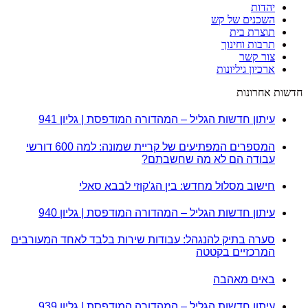
יהדות
השכנים של קש
תוצרת בית
תרבות וחינוך
צור קשר
ארכיון גיליונות
חדשות אחרונות
עיתון חדשות הגליל – המהדורה המודפסת | גליון 941
המספרים המפתיעים של קריית שמונה: למה 600 דורשי
עבודה הם לא מה שחשבתם?
חישוב מסלול מחדש: בין הג'קוזי לבבא סאלי
עיתון חדשות הגליל – המהדורה המודפסת | גליון 940
סערה בתיק להנגהל: עבודות שירות בלבד לאחד המעורבים
המרכזיים בקטטה
באים מאהבה
עיתון חדשות הגליל – המהדורה המודפסת | גליון 939