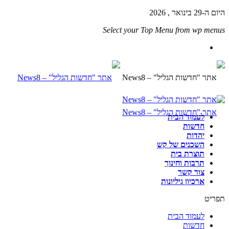
היום ה-29 בינואר , 2026
Select your Top Menu from wp menus
לעמוד הבית
חדשות
יהדות
השכנים של קש
תוצרת בית
תרבות וחינוך
צור קשר
ארכיון גיליונות
תפריט
לעמוד הבית
חדשות