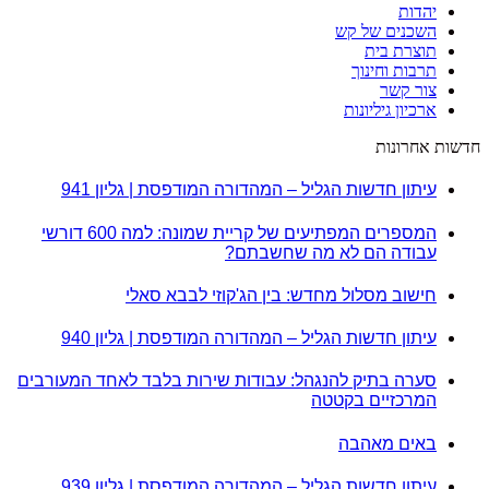
יהדות
השכנים של קש
תוצרת בית
תרבות וחינוך
צור קשר
ארכיון גיליונות
חדשות אחרונות
עיתון חדשות הגליל – המהדורה המודפסת | גליון 941
המספרים המפתיעים של קריית שמונה: למה 600 דורשי
עבודה הם לא מה שחשבתם?
חישוב מסלול מחדש: בין הג'קוזי לבבא סאלי
עיתון חדשות הגליל – המהדורה המודפסת | גליון 940
סערה בתיק להנגהל: עבודות שירות בלבד לאחד המעורבים
המרכזיים בקטטה
באים מאהבה
עיתון חדשות הגליל – המהדורה המודפסת | גליון 939