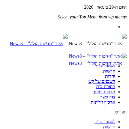
היום ה-29 בינואר , 2026
Select your Top Menu from wp menus
לעמוד הבית
חדשות
יהדות
השכנים של קש
תוצרת בית
תרבות וחינוך
צור קשר
ארכיון גיליונות
תפריט
לעמוד הבית
חדשות