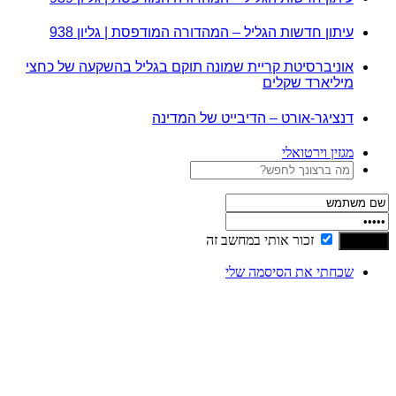
עיתון חדשות הגליל – המהדורה המודפסת | גליון 938
אוניברסיטת קריית שמונה תוקם בגליל בהשקעה של כחצי
מיליארד שקלים
דנציגר-אורט – הדיבייט של המדינה
מגזין וירטואלי
זכור אותי במחשב זה
שכחתי את הסיסמה שלי