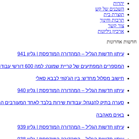
יהדות
השכנים של קש
תוצרת בית
תרבות וחינוך
צור קשר
ארכיון גיליונות
חדשות אחרונות
עיתון חדשות הגליל – המהדורה המודפסת | גליון 941
המספרים המפתיעים של קריית שמונה: למה 600 דורשי עבודה הם לא מה שחשבתם?
חישוב מסלול מחדש: בין הג'קוזי לבבא סאלי
עיתון חדשות הגליל – המהדורה המודפסת | גליון 940
סערה בתיק להנגהל: עבודות שירות בלבד לאחד המעורבים ה
באים מאהבה
עיתון חדשות הגליל – המהדורה המודפסת | גליון 939