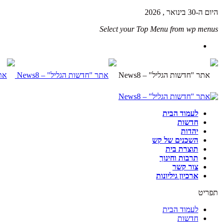
היום ה-30 בינואר , 2026
Select your Top Menu from wp menus
לעמוד הבית
חדשות
יהדות
השכנים של קש
תוצרת בית
תרבות וחינוך
צור קשר
ארכיון גיליונות
תפריט
לעמוד הבית
חדשות