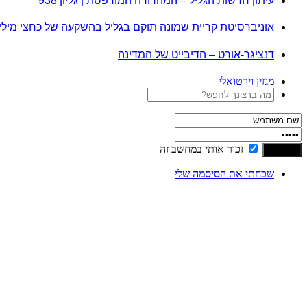
עיתון חדשות הגליל – המהדורה המודפסת | גליון 938
אוניברסיטת קריית שמונה תוקם בגליל בהשקעה של כחצי מיל
דנציגר-אורט – הדיבייט של המדינה
מגזין וירטואלי
זכור אותי במחשב זה
שכחתי את הסיסמה שלי