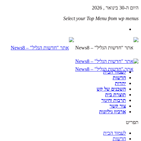
היום ה-30 בינואר , 2026
Select your Top Menu from wp menus
לעמוד הבית
חדשות
יהדות
השכנים של קש
תוצרת בית
תרבות וחינוך
צור קשר
ארכיון גיליונות
תפריט
לעמוד הבית
חדשות