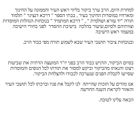
למחרת היום, הרב ערך ביקור בליווי ראש העיר והממונה על החינוך
ומארחיו במוסדות החינוך בעיר , בבתי הספר " דרכא דנציגר " תלמוד
תורה "יד עזרא ושולמית " , " דרכא המתמיד " בנוכחות הנהלות המוסדות
וצוותיהם ולסיום,שיעור בהלכה בישיבת ההסדר לפני בחורי הישיבה
במעמד ראש הישיבה
ובנוכחות ציבור תושבי העיר שבא לשמוע תורה מפי כבוד הרב.
בסיום הביקור, הדגיש כבוד הרב בפני יו"ר המועצה הדתית את שביעות
רצונו והנאתו מהביקור וביקש למסור את תודתו לכל הגופים והמוסדות
שסייעו לקבלת הפנים שנערכה לכבודו ולהצלחת הביקור.
אנו מודים על הזכות שהייתה לנו לקבל את פניו וברכתו לכל תושבי העיר
והאזור לקראת השנה החדשה
הבאה עלינו לטובה.