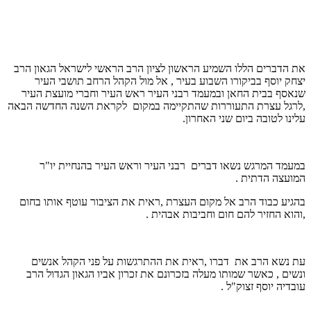
את הדברים הללו השמיע הראשון לציון הרב הראשי לישראל הגאון הרב
יצחק יוסף בביקורו השבוע בעיר , אל מול הקהל הרחב תושבי העיר
שנאסף בבית החאן ובמעמד רבני העיר ראש העיר וחברי מועצת העיר
,לרגל עצרת התעוררות שהתקיימה במקום לקראת השנה החדשה הבאה
עלינו לטובה ביום שני האחרון.
במעמד המרגש נשאו דברים רבני העיר וראש העיר בהנחיית יו"ר
המועצה הדתית .
בהגיע כבוד הרב אל מקום העצרת ,ראית את הציבור עוטף אותו בחום
,והוא החזיר להם חום וחביבות אבהית .
עת נשא הרב את דברו ,ראית את ההתרגשות על פני הקהל אנשים
ונשים , כאשר שמותו מעלה בזכרונם את זכרון אביו הגאון הגדול הרב
עובדיה יוסף זצוק"ל .