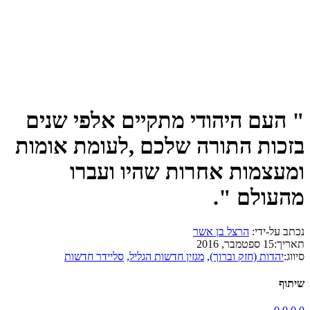
" העם היהודי מתקיים אלפי שנים
בזכות התורה שלכם ,לעומת אומות
ומעצמות אחרות שהיו ועברו
מהעולם ".
נכתב על-ידי:
הרצל בן אשר
תאריך:
15 ספטמבר, 2016
סיווג:
יהדות (חזק וברוך)
,
מגזין חדשות הגליל
,
סליידר חדשות
שיתוף