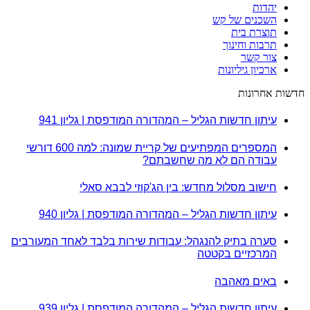
יהדות
השכנים של קש
תוצרת בית
תרבות וחינוך
צור קשר
ארכיון גיליונות
חדשות אחרונות
עיתון חדשות הגליל – המהדורה המודפסת | גליון 941
המספרים המפתיעים של קריית שמונה: למה 600 דורשי
עבודה הם לא מה שחשבתם?
חישוב מסלול מחדש: בין הג'קוזי לבבא סאלי
עיתון חדשות הגליל – המהדורה המודפסת | גליון 940
סערה בתיק להנגהל: עבודות שירות בלבד לאחד המעורבים
המרכזיים בקטטה
באים מאהבה
עיתון חדשות הגליל – המהדורה המודפסת | גליון 939