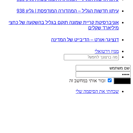
עיתון חדשות הגליל – המהדורה המודפסת | גליון 938
אוניברסיטת קריית שמונה תוקם בגליל בהשקעה של כחצי
מיליארד שקלים
דנציגר-אורט – הדיבייט של המדינה
מגזין וירטואלי
זכור אותי במחשב זה
שכחתי את הסיסמה שלי