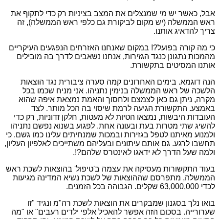
אבל, כאשר יש מי שמנצלים את המצב בציניות רק כדי לתקוף את
ראש הממשלה (יש מקום לביקורת גם כלפי ראש הממשלה), זה
צריך להדאיג אותנו.
כי מה קורה בפועל?! במקום שאנחנו האזרחים הנפגעים העיקריים
מהמכות נתגונן כנגד הגזירות, אנחנו נשאבים לדרך בה מובילים
אותנו המסיטים בתקשורת.
הנה דוגמא. בימים האחרונים קמה סערה ציבורית נגד הוצאות
הלשכה של ראש הממשלה בנימין נתניהו. אני מניח שכמו בכל
מקרה, ניתן גם כאן לצמצם ולחסוך והאמת נמצאת איפה שהוא
באמצע. התקשורת הגיעה לרמת שיסוי בה הכל מותר. לצד
העובדות היבשות, נמצאו הטיות לא מעטות, חלקן זדוניות, רק כדי
להשיג שתי מטרות בעת ובעונה אחת. לפגוע בשנוא נפשם נתניהו
ולמנוע מאיתנו לטפל בגזירות ובמכות שמנחיתים עלינו כמו גשם. כי
תחשבו לרגע. גם אותם עיתונים ובעליהם משתייכים לאלפיון העליון,
ולמה שעל הדרך לא ידאגו לאינטרס שלהם?!.
בעוד התקשורות מעסיקה את עצמה ב'טיפול' בהוצאות לשכת ראש
הממשלה, מתפרסם שההוצאות של לשכת נשיא המדינה מגיעות
לכדי 63,000,000 שקלים. הגבוהה בכל הזמנים.
בואו נלך בסגנון שמבקרים את הוצאות לשכת רה"מ ונגיד "זו
שערורייה. בסכום הזה אפשר להאכיל אלפי ילדים רעבים" או "מה