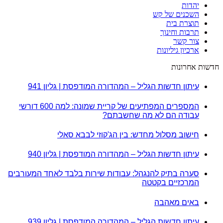
יהדות
השכנים של קש
תוצרת בית
תרבות וחינוך
צור קשר
ארכיון גיליונות
חדשות אחרונות
עיתון חדשות הגליל – המהדורה המודפסת | גליון 941
המספרים המפתיעים של קריית שמונה: למה 600 דורשי
עבודה הם לא מה שחשבתם?
חישוב מסלול מחדש: בין הג'קוזי לבבא סאלי
עיתון חדשות הגליל – המהדורה המודפסת | גליון 940
סערה בתיק להנגהל: עבודות שירות בלבד לאחד המעורבים
המרכזיים בקטטה
באים מאהבה
עיתון חדשות הגליל – המהדורה המודפסת | גליון 939