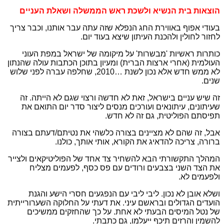
הוצאות בית הנשיא ולשכת ראש הממשלה ושאלת העניים
בעודי אפוף באווירת החג הנפלא שזה עתה עבר אותנו, וכבר צריך
לחזור לחולין ולהכנת העיתון שיצא בעוד יום.
כותרות ראשיות 'מבשרות' על מיקומה של ישראל במפת העוני
העולמית (אחרי ארצות הברית) ומעיון בתוכן הכתבות עולה שהנתון
לא ממש חדש אלא נכון לשנת …2010, שחלפה עברה לפני שלוש
שנים.
זה שיש עניים בישראל, זאת לא חדשה ורצוי שגם לא הייתה. זה
שעיתונים, עיתונאים ועורכים מנסים ליצור סדר יום התואם את
תפיסתם הפוליטית, גם זה לא חדש.
אבל, זה שהם לא מציינים בצורה כלשהי את נטיתם/דעתם בצורה
ברורה, צריכה להדאיג את הקורא, אותי אותך, כולנו.
המהלך התקשורתי הבא להשחיר צד אחד של הפוליטיקאים ולצייר
את הצד השני בצבעים ורודים עם פס כסף, לפעמים מצליח
ולפעמים לא.
ושלא אובן לא נכון. ליבי ליבי עם הנפגעים חסרי הישע והגנת
הועדים הגדולים ובראשם עיני. את דעתי על החלוקה השערורייתית
של נטל המיסים הבעתי לא אחת. על כך שהחזקים ממשיכים
להשמין והרזים תיכף ייעלמו, גם כתבתי.