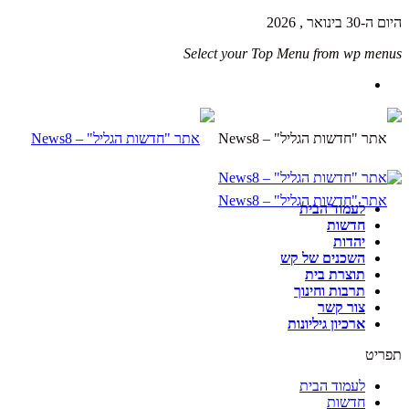
היום ה-30 בינואר , 2026
Select your Top Menu from wp menus
לעמוד הבית
חדשות
יהדות
השכנים של קש
תוצרת בית
תרבות וחינוך
צור קשר
ארכיון גיליונות
תפריט
לעמוד הבית
חדשות