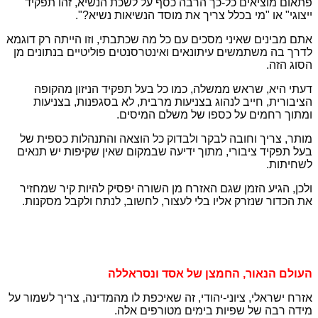
פתאום מוציאים כל-כך הרבה כסף על לשכת הנשיא, זהו תפקיד
ייצוגי" או "מי בכלל צריך את מוסד הנשיאות נשיא?".
אתם מבינים שאיני מסכים עם כל מה שכתבתי, וזו הייתה רק דוגמא
לדרך בה משתמשים עיתונאים ואינטרסנטים פוליטיים בנתונים מן
הסוג הזה.
דעתי היא, שראש ממשלה, כמו כל בעל תפקיד הניזון מהקופה
הציבורית, חייב לנהוג בצניעות מרבית, לא בסגפנות, בצניעות
ומתוך רחמים על כספו של משלם המיסים.
מותר, צריך וחובה לבקר ולבדוק כל הוצאה והתנהלות כספית של
בעל תפקיד ציבורי, מתוך ידיעה שבמקום שאין שקיפות יש תנאים
לשחיתות.
ולכן, הגיע הזמן שגם האזרח מן השורה יפסיק להיות קיר שמחזיר
את הכדור שנזרק אליו בלי לעצור, לחשוב, לנתח ולקבל מסקנות.
העולם הנאור, החמצן של אסד ונסראללה
אזרח ישראלי, ציוני-יהודי, זה שאיכפת לו מהמדינה, צריך לשמור על
מידה רבה של שפיות בימים מטורפים אלה.