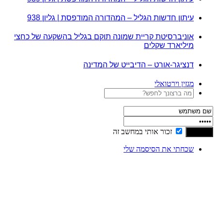
עיתון חדשות הגליל – המהדורה המודפסת | גליון 938
אוניברסיטת קריית שמונה תוקם בגליל בהשקעה של כחצי
מיליארד שקלים
דנציגר-אורט – הדיבייט של המדינה
מגזין וירטואלי
זכור אותי במחשב זה
שכחתי את הסיסמה שלי