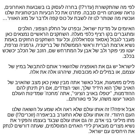
לפי מה שהתקשורת (עדר?!) בחרה לעסוק בו בשבועות האחרונים,
נראה שאנחנו חיים סבבה. פתרנו את כל הבעיות הביטחוניות שלנו
ועכשיו מה שנותר לנו זה לשבת על כוס קפה ולדבר על מזג האוויר…
האיומים על מדינת ישראל, ובפרט על החלק הצפוני, הולכים
ומתגברים בקו רציף כלפי מעלה. השחקנים הראשיים נמצאים כאן
מעבר לגבול (אסאד ונסראללה), וכל עוד השחקנים החזקים באמת
נשיא ארצות הברית וראשי הממשלות של בריטניה, גרמניה וצרפת,
יעטו פני פוקר ולב של אבן על המתרחש שם, הזנב של הכלב יכשכש
בכלב.
לישראל יש גם את האופציה שלהשאיר אותם להתבשל במיץ של
עצמם, או במילים לא מכובסות, שיהרגו אלה את אלה.
מילים מזעזעות, אבל כאשר אתה מבין שאין כאן מצב שהאויב של
האויב שלך הוא הידיד שלך, ושני הצדדים, אם רק תינתן להם
ההזדמנות, "יטפלו באויב הציוני", אתה 'מחכה' שמדינות העולם
הנאור יעשו משהו, על פי נאורותם..
אבל איפה?! זה אותו עולם שלא ראה ולא שמע על השואה שלנו
העם היהודי. זה אותו עולם שלא התערב בביאפרה (זוכרים?!) שם
מתו מיליוני בני אדם, זה גם אותו עולם שבגד בעצמו והפקיר את
נשיא מצרים מובארק לידי האחים המוסלמים, שעתה דורשים לנתק
את היחסים עם ישראל.