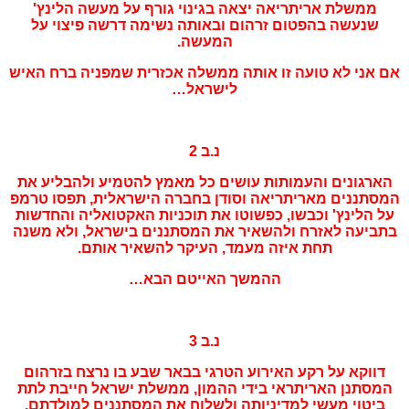
ממשלת אריתריאה יצאה בגינוי גורף על מעשה הלינץ'
שנעשה בהפטום זרהום ובאותה נשימה דרשה פיצוי על
המעשה.
אם אני לא טועה זו אותה ממשלה אכזרית שמפניה ברח האיש
לישראל…
נ.ב 2
הארגונים והעמותות עושים כל מאמץ להטמיע ולהבליע את
המסתננים מאריתריאה וסודן בחברה הישראלית, תפסו טרמפ
על הלינץ' וכבשו, כפשוטו את תוכניות האקטואליה והחדשות
בתביעה לאזרח ולהשאיר את המסתננים בישראל, ולא משנה
תחת איזה מעמד, העיקר להשאיר אותם.
ההמשך האייטם הבא…
נ.ב 3
דווקא על רקע האירוע הטרגי בבאר שבע בו נרצח בזרהום
המסתנן האריתראי בידי ההמון, ממשלת ישראל חייבת לתת
ביטוי מעשי למדיניותה ולשלוח את המסתננים למולדתם.