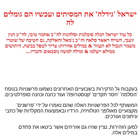
ישראל 'גידלה' את המסיתים ועכשיו הם גומלים
לה
כל עוד ישראל תגלה סובלנות וסלחנות לח"כ אחמד טיבי, לח"כ חנין
זועבי, השייח ראאד סלאח וח"כ ג'מאל זחאלקה, גם חטיבה של שוטרי
משמר הגבול לא תעזור & במילים אחרות: צריך לטפל בביצה, היתושים
ממילא ייעלמו & ומילה למשה נוסבאום וחבריו…
בעקבות גל הדקירות בשבועיים האחרונים נשמעו פרשנויות בנוסח
'הסלמה' 'חסר תקדים' 'קטסטרופה' ועוד כהנה וכהנה סופרלטיבים.
המשותף לכל הפרשנויות האלה שהם נאמרו על ידי 'פרשנים'
מקצועיים מאולפני הטלוויזיה, הרדיו ובאמצעות המקלדות של כתבי
עיתונים ועורכים.
למען הזהירות, נציין שהיו גם אזרחים אשר ביטאו את פחדם
במילים אלה.