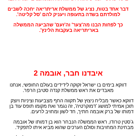
דבר אחד בטוח, נציג של ממשלת אריתריאה יחכה לשבים
למולדתם בשדה בתעופה ויעניק להם 'סל קליטה'.
כך לפחות הבנו מה'צער' וה'זעם' שהביעה הממשלה
באריתריאה בעקבות הלינץ'.
איבדנו חבר, אובמה 2
דווקא בימים בו ישראל זקוקה לידידים בעולם החופשי, אנחנו
מאבדים את ראש ממשלת קנדה סטיבן הרפר.
דווקא כאשר מבליח ניצוץ של תקווה החף מצביעות וציניות ויוצק
תוכן אמיתי למושג 'דמוקרטיה', זה נגמר ואת מקומו תופס עוד בן
דמותו של ברק אובמה חתיך, חד לשון ומחויב לרעים.
ג'סטין טרודו, ראש הממשלה הנבחר הוא בן דמותו של אובמה
מבחינת המחויבות וסולם הערכים שהוא מביא איתו לתפקיד.