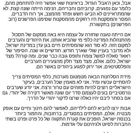
אבל, וכאן ה'אבל' הגדול. בראיונות שאי אפשר היה להתחמק מהם,
כלומר עם נפגעים, קרוביהם וחבריהם, הנימה הייתה שונה קצת. לא
שהמתראיינים לא הביעו חשש ופחד מהמצב, אך רוח הדברים,
המסר והמסקנות היו רחוקים מהמסקנות שסימנו הפרשנים (רוב
הפרשנים) בתקשורת.
אם הייתה טענה שחזרה על עצמה היא באה ממקום של תסכול
מהתנהלות המדינה כלפי מי שהביא אותנו, את היהודים והערבים
למקום הזה. לא סוד הוא שהמסיתים חיים בגן עדן במדינת ישראל,
ולא מדובר בעניין שולי שארך חודש, חודשיים או שנה. הסיפור של
ראאד סאלח למשל צומח ותופס גובה כבר שנים. ומה קורה? מצד
ישראל, כלום. אולם, מצד מצד חלק מהצעירים הערביים
והפלסטינאים, אור ירוק לפגוע ביהודים באשר הם.
מידת הסלחנות הבאה מטמטום מערכות, כלפי המסיתים צריך
להסתיים עכשיו ומיד. אני לא מאמין שכל הערבים, בעיקר
הישראליים רוצים להיות מזוהים עם טרור ורצח. אני יודע שערבים
נורמטיביים בונים לעצמם סדר יום שונה מאשר דקירה של יהודי, גם
אם בסתר ליבם יהיו כאלה שרצו לדקור יהודי על הדרך.
אבות ירצו להביא לחם לילדיהם, לאפשר להם חינוך וחיים עם אופק
מבטיח. אולם, המסיתים במסגדים, ברחובות, והחמור ביותר
בכנסת ישראל, הופכים את קערת התקווה של כל פרט ופרט בשתי
החברות לסיוט ולגיהינום עלי אדמות.