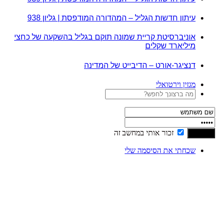
עיתון חדשות הגליל – המהדורה המודפסת | גליון 938
אוניברסיטת קריית שמונה תוקם בגליל בהשקעה של כחצי
מיליארד שקלים
דנציגר-אורט – הדיבייט של המדינה
מגזין וירטואלי
זכור אותי במחשב זה
שכחתי את הסיסמה שלי