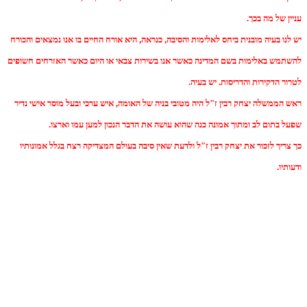
עניין של מה בכך.
יש לנו בעיה מובנית ביחס לאלימות והסיבה, כנראה, היא אורח החיים בו אנו נמצאים והכורח
להשתמש באלימות בשם המדינה כאשר אנו בשירות צבאי או היום כאשר האזרחים חשופים
לטרור הדקירות והדריסות. יש בעיה.
ראש הממשלה יצחק רבין ז"ל היה מטובי בניה של האומה, איש ערכי ובעל מוסר אישי נדיר
שפעל בתום לב ומתוך אמונה כנה שהוא עושה את הדבר הנכון למען עמו וארצו.
כך צריך לזכור את יצחק רבין ז"ל ולדעת שאין סיבה בעולם המצדיקה רצח בגלל אמונותיו
ודעותיו.