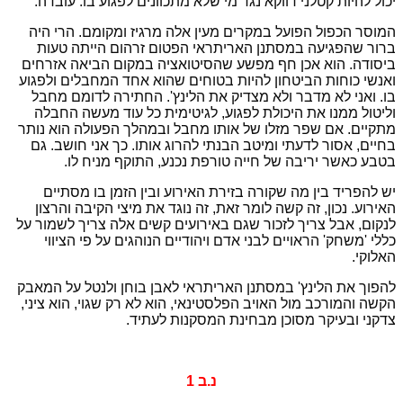
יכול להיות קטלני דווקא נגד מי שלא מתכוונים לפגוע בו. עובדה.
המוסר הכפול הפועל במקרים מעין אלה מרגיז ומקומם. הרי היה
ברור שהפגיעה במסתנן האריתראי הפטום זרהום הייתה טעות
ביסודה. הוא אכן חף מפשע שהסיטואציה במקום הביאה אזרחים
ואנשי כוחות הביטחון להיות בטוחים שהוא אחד המחבלים ולפגוע
בו. ואני לא מדבר ולא מצדיק את הלינץ'. החתירה לדומם מחבל
וליטול ממנו את היכולת לפגוע, לגיטימית כל עוד מעשה החבלה
מתקיים. אם שפר מזלו של אותו מחבל ובמהלך הפעולה הוא נותר
בחיים, אסור לדעתי ומיטב הבנתי להרוג אותו. כך אני חושב. גם
בטבע כאשר יריבה של חייה טורפת נכנע, התוקף מניח לו.
יש להפריד בין מה שקורה בזירת האירוע ובין הזמן בו מסתיים
האירוע. נכון, זה קשה לומר זאת, זה נוגד את מיצי הקיבה והרצון
לנקום, אבל צריך לזכור שגם באירועים קשים אלה צריך לשמור על
כללי 'משחק' הראויים לבני אדם ויהודיים הנוהגים על פי הציווי
האלוקי.
להפוך את הלינץ' במסתנן האריתראי לאבן בוחן ולנטל על המאבק
הקשה והמורכב מול האויב הפלסטינאי, הוא לא רק שגוי, הוא ציני,
צדקני ובעיקר מסוכן מבחינת המסקנות לעתיד.
נ.ב 1