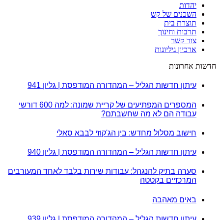
יהדות
השכנים של קש
תוצרת בית
תרבות וחינוך
צור קשר
ארכיון גיליונות
חדשות אחרונות
עיתון חדשות הגליל – המהדורה המודפסת | גליון 941
המספרים המפתיעים של קריית שמונה: למה 600 דורשי
עבודה הם לא מה שחשבתם?
חישוב מסלול מחדש: בין הג'קוזי לבבא סאלי
עיתון חדשות הגליל – המהדורה המודפסת | גליון 940
סערה בתיק להנגהל: עבודות שירות בלבד לאחד המעורבים
המרכזיים בקטטה
באים מאהבה
עיתון חדשות הגליל – המהדורה המודפסת | גליון 939