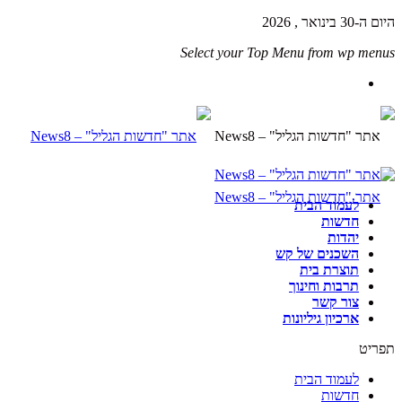
היום ה-30 בינואר , 2026
Select your Top Menu from wp menus
לעמוד הבית
חדשות
יהדות
השכנים של קש
תוצרת בית
תרבות וחינוך
צור קשר
ארכיון גיליונות
תפריט
לעמוד הבית
חדשות