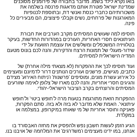
בואו נקרא לילד בשמו. מדובר בחבורה של פירומנים מסוכנים
שמדינת ישראל פוטרת אותם מדאגות פרנסה בשלמה את
משכורותיהם כחברי כנסת ואנשי דת, ובתוספת לכנופיות
המאורגנות של פרחחים, נשים וקבלני פיצוצים, הם מבעירים כל
פינה.
תוסיפו למה שעושים המסיתים מקרב הערבים את חבורת
העיתונאים חסרי האחריות, העורכים במהדורות החדשות, בעיקר
בטלוויזיה המשכפלים ומשלשים את עוצמת הזוועות על ידי
שידור-מעגלי של תמונות הרצח והדקירות, והנה לכם בונוס מטעם
המדיה הישראלית למסיתים.
ועוד תוסיפו לכך את ההפקרות (לא מצאתי מילה אחרת) של
כתבים, מגישים, פרשנים ועורכים הנותנים דרור לדמיונם ומעצימים
כל אירוע עשרת מונים, ומוסיפים 'פרשנות' ו'ניתוח האירוע' מצידם
והגיגים חסרי אחריות, והנה לכם מארז של צלופן לאימה שזורעים
המסיתים והרוצחים בקרב הציבור הישראלי-יהודי.
ההפקרות הזאת מתורגמת בטעות מרה ל'חופש ביטוי' ול'חופש
עיתונאי'. האמת שלא מדובר לא בזה ולא בזה. סתם הפקרות,
פאניקה וחוסר אחריות של מי שאוחז במיקרופון, במצלמה או
במקלדת.
הגיע הזמן לעשות חשבון נפש ולהפסיק את מחזה האבסורד בו
אנחנו, במו ידינו מעצימים ו'משדרגים' את המלחמה של אויבנו בנו.