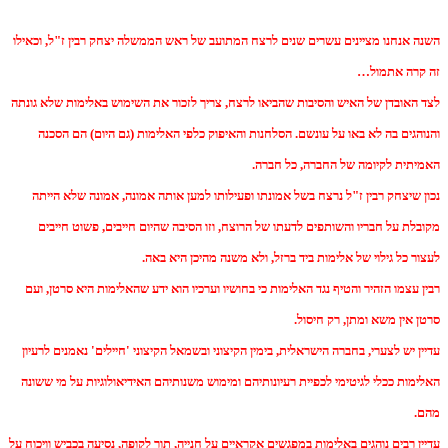
השנה אנחנו מציינים עשרים שנים לרצח המתועב של ראש הממשלה יצחק רבין ז"ל, וכאילו
זה קרה אתמול…
לצד האובדן של האיש והסיבות שהביאו לרצח, צריך לזכור את השימוש באלימות שלא גונתה
והנוהגים בה לא באו על עונשם. הסלחנות והאיפוק כלפי האלימות (גם היום) הם הסכנה
האמיתית לקיומה של החברה, כל חברה.
נכון שיצחק רבין ז"ל נרצח בשל אמונתו ופעילותו למען אותה אמונה, אמונה שלא הייתה
מקובלת על חבריו והשותפים לדעתו של הרוצח, וזו הסיבה שהיום חייבים, פשוט חייבים
לעצור כל גילוי של אלימות ביד ברזל, ולא משנה מהיכן היא באה.
רבין עצמו הזהיר והטיף נגד האלימות כי בחושיו וערכיו הוא ידע שהאלימות היא סרטן, ועם
סרטן אין משא ומתן, רק חיסול.
עדיין יש לצערי, בחברה הישראלית, בימין הקיצוני ובשמאל הקיצוני 'חיילים' נאמנים לרעיון
האלימות ככלי לגיטימי לכפיית רעיונותיהם ומימוש משנותיהם האידיאולוגיות על מי ששונה
מהם.
עדיין רבים נוהגים באלימות במפגשים אקראיים על חנייה, תור לקופה, נסיעה בכביש וויכוח על