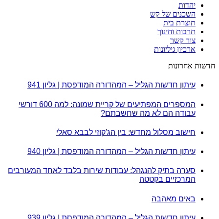
יהדות
השכנים של קש
תוצרת בית
תרבות וחינוך
צור קשר
ארכיון גיליונות
חדשות אחרונות
עיתון חדשות הגליל – המהדורה המודפסת | גליון 941
המספרים המפתיעים של קריית שמונה: למה 600 דורשי
עבודה הם לא מה שחשבתם?
חישוב מסלול מחדש: בין הג'קוזי לבבא סאלי
עיתון חדשות הגליל – המהדורה המודפסת | גליון 940
סערה בתיק להנגהל: עבודות שירות בלבד לאחד המעורבים
המרכזיים בקטטה
באים מאהבה
עיתון חדשות הגליל – המהדורה המודפסת | גליון 939