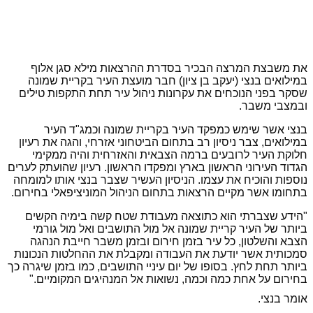
את משבצת המרצה הבכיר בסדרת ההרצאות מילא סגן אלוף
במילואים בנצי (יעקב בן ציון) חבר מועצת העיר בקריית שמונה
שסקר בפני הנוכחים את עקרונות ניהול עיר תחת התקפות טילים
ובמצבי משבר.
בנצי אשר שימש כמפקד העיר בקריית שמונה וכמג"ד העיר
במילואים, צבר ניסיון רב בתחום הביטחוני אזרחי, והגה את רעיון
חלוקת העיר לרובעים ברמה הצבאית והאזרחית והיה ממקימי
הגדוד העירוני הראשון בארץ ומפקדו הראשון. רעיון שהועתק לערים
נוספות והוכיח את עצמו. הניסיון העשיר שצבר בנצי אותו למומחה
בתחומו אשר מקיים הרצאות בתחום הניהול המוניציפאלי בחירום.
"הידע שצברתי הוא כתוצאה מעבודת שטח קשה בימיה הקשים
ביותר של העיר קריית שמונה אל מול התושבים ואל מול גורמי
הצבא והשלטון, כל עיר בזמן חירום ובזמן משבר חייבת
הנהגה
סמכותית אשר יודעת את העבודה ומקבלת את ההחלטות הנכונות
ביותר תחת לחץ. בסופו של יום עיניי התושבים, כמו בזמן שיגרה כך
בחירום על אחת כמה וכמה, נשואות אל המנהיגים המקומיים."
אומר בנצי.