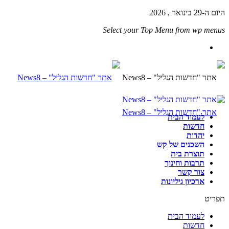
היום ה-29 בינואר , 2026
Select your Top Menu from wp menus
לעמוד הבית
חדשות
יהדות
השכנים של קש
תוצרת בית
תרבות וחינוך
צור קשר
ארכיון גיליונות
תפריט
לעמוד הבית
חדשות