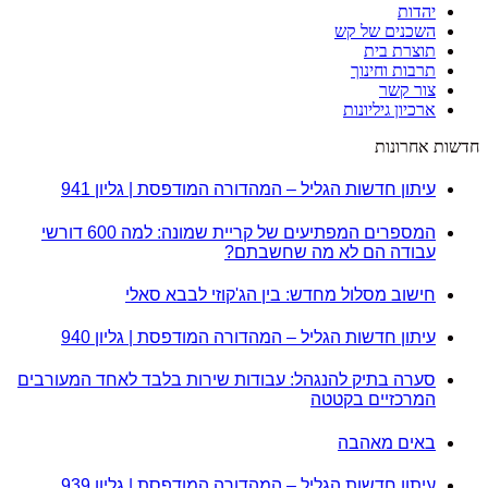
יהדות
השכנים של קש
תוצרת בית
תרבות וחינוך
צור קשר
ארכיון גיליונות
חדשות אחרונות
עיתון חדשות הגליל – המהדורה המודפסת | גליון 941
המספרים המפתיעים של קריית שמונה: למה 600 דורשי
עבודה הם לא מה שחשבתם?
חישוב מסלול מחדש: בין הג'קוזי לבבא סאלי
עיתון חדשות הגליל – המהדורה המודפסת | גליון 940
סערה בתיק להנגהל: עבודות שירות בלבד לאחד המעורבים
המרכזיים בקטטה
באים מאהבה
עיתון חדשות הגליל – המהדורה המודפסת | גליון 939