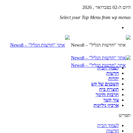
היום ה-02 בפברואר , 2026
Select your Top Menu from wp menus
לעמוד הבית
חדשות
יהדות
השכנים של קש
תוצרת בית
תרבות וחינוך
צור קשר
ארכיון גיליונות
תפריט
לעמוד הבית
חדשות