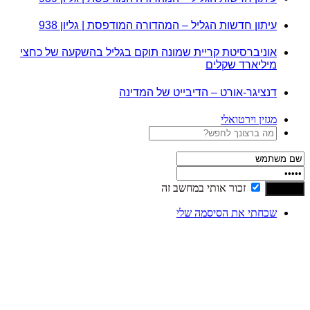
עיתון חדשות הגליל – המהדורה המודפסת | גליון 938
אוניברסיטת קריית שמונה תוקם בגליל בהשקעה של כחצי
מיליארד שקלים
דנציגר-אורט – הדיבייט של המדינה
מגזין וירטואלי
זכור אותי במחשב זה
שכחתי את הסיסמה שלי