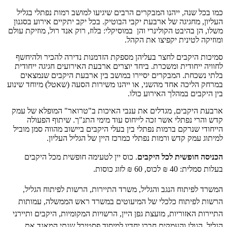
כמו בכל שנה, ייהנו המבקרים הרבים שיגיעו למושב רמות נפתלי בגליל
העליון, מחגיגה של ארבעת יקבי הבוטיק. בכל יקב יתקיים אירוע בסגנון
משלו, הן בהיבט הקולינרי והן במוסיקלי: בלוז, רוק אנד רול, מוזיקת עולם
ומוזיקה לטינית יקפיצו את הקהל.
סמיכות היקבים לחצר בעליהן מספקת הזדמנות נדירה להכיר ולהיחשף
לחוויה ייחודית ומשכרת. ביחד יוצרים ארבעת האירועים חגיגה ייחודית
בלתי נשכחת. המבקרים יסיירו במושב בין ארבעת היקבים שנמצאים
במרחק הליכה אחד מהשני, או ייהנו משירות הסעה (שאטל) מיוחד שינוע
בין היקבים במהלך האירוע כולו.
ארבעת היקבים, מגדלים את ענבי האיכות ב"טרואר" המופלא של עמק
קדש והרי נפתלי אשר זכה לייחוס עוד מימי התנ"ך. שיתוף הפעולה
הייחודי שנרקם ברמות נפתלי בין בעלי היקבים ביישוב מהווה סמן מוביל
למיתוג עמק קדש ורמות נפתלי כמרכז היין של הגליל העליון.
הכניסה חופשית לכל היקבים
. כוס יין לטעימה חופשית מכל היקבים
בעלות סמלית: 40 ₪ לכוס, 60 ₪ לזוג כוסות.
המשרד לפיתוח הנגב והגליל, משרד התיירות, הרשות לפיתוח הגליל,
הרשות לפיתוח כלכלי של המיעוטים במשרד ראש הממשלה, עמותות
התיירות האזוריות, מועצת גפן היין, הרשויות המקומיות, היקבים ותיירני
הגליל, הגולן והעמקים חברו יחדיו למיסוד פסטיבל שנתי המאגד את