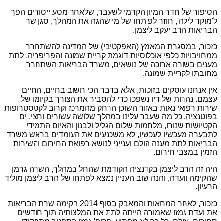
הסיפור של חדר המיון הקדמי לשעבר, שלאחר מסע ייסורים הפך
ל'מוקד לילה', חוזר לפיתחו של מי שהגה את המהלך, סגן שר
הבריאות הרב יעקב ליצמן.
כזכור, במסגרת המאמץ (האפקטיבי) של המדינה להשתחרר
ממחויבויות כלפי אוכלוסיות דוגמת קריית שמונה והפריפריה, לתת
מענים בשורה ארוכה של נושאים, משרד הבריאות השתחרר
מחובתו לקריית שמונה.
אין אנחנו עוסקים בזוטות, אלא בדבר הכי חשוב בחיים, החיים
עצמם. נהרות של דיו נשפכו כדי להסביר את הצורך בקיומו של
שירות רפואי נאות באזור השוכן הרחק מהמרכז וקרוב לקטסטרופות
בפוטנציה. כל מה שעבר עלינו במהלך שלושה עשורים וחצי, ים
הקטיושות שנורו, מלחמות שלום הגליל ולבנון והאיום התמידי
לתבערה מעכשיו לעכשיו, לא משכנעים את העומדים בראש משרד
הבריאות לתת מענה הולם וענייני לנושא רפואת החירום והשירות
הזמין במצבי חירום.
היה זה הרב ליצמן בקדנציה הקודמת שהחל במהלך, השרה גרמן
שהקימה וועדה, והנה שוב העניין נמצא לפתחו של הרב ליצמן מוליד
הרעיון.
כזכור, לאחר המחאות והמאבק בסוף 2014 הקימה שרת הבריאות
את ועדת גמזו שאמורה הייתה לתת את המלצותיה תוך חודשים