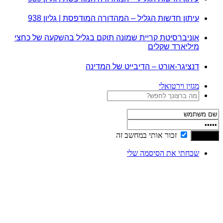
עיתון חדשות הגליל – המהדורה המודפסת | גליון 938
אוניברסיטת קריית שמונה תוקם בגליל בהשקעה של כחצי
מיליארד שקלים
דנציגר-אורט – הדיבייט של המדינה
מגזין וירטואלי
זכור אותי במחשב זה
שכחתי את הסיסמה שלי