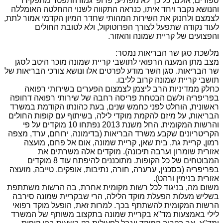
ספורים, אולם, כל כך לא מפתיע, פרופ' גמזו התפטר מתפקידו
והנושא נקבר ויחד איתו, כנראה התקווה לשנוי ההחלטה האומללה
לצמצם ולחנוק את השירות המהותי שחדר המיון הקדמי אמור לתת,
לעוד נקודה שתפעל לצורך הפרוטוקול, ולא לטובת החולים
והפצועים של קריית שמונה והאזור.
מלשכת סגן שר הבריאות נמסר:
מצב מתן המענה הרפואי לתושבי קריית שמונה מוכר היטב לסגן
שר הבריאות. סגן השר מודע לפרטים אלו ונושא צורכי הבריאות של
תושבי קריית שמונה קרוב לליבו.
כחלק ממדיניות הרב ליצמן לצמצום הפערים בשירותי רפואה
בפריפריה ולשם הבטחת פריסה רחבה של שירותי רפואה דחופה
ראשונית, הוחלט לפני כחמש שנים, בעת כהונתו הקודמת במשרד
הבריאות, על מיזם להקמת מוקדי לילה, בשיתוף עם קופות החולים
והרשות המקומית. החל משנת 2013 נפתחו 10 מוקדים על פי
הקריטריונים שקבע משרד הבריאות (בדימונה, ירוחם, ערד, מצפה
רמון, קריית גת, בית שאן, קריית שמונה, אום אל פחם, מועצה
אזורית שומרון וערבה תיכונה). מוקדים אלה משרתים את
המבוטחים של כל הקופות. מתוכננים להיפתח עוד 8 מוקדים
בפריפריה (בסכנין, ערערה, חורה, נתיבות, אופקים, טייבה, מועצה
אזורית בנימין ורהט).
משום מה, בניגוד לכל רשות מקומית אחרת, בה הרשות משתתפת
בשליש מעלות הפעלת מוקד הלילה, הרי שבקריית שמונה סירבה
הרשות המקומית להשתתף בכך. למרות זאת, הופעל מוקד רפואי
לילי באמצעות מד"א בקריית שמונה בתקצוב משותף של המשרד