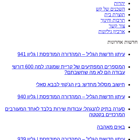
יהדות
השכנים של קש
תוצרת בית
תרבות וחינוך
צור קשר
ארכיון גיליונות
חדשות אחרונות
עיתון חדשות הגליל – המהדורה המודפסת | גליון 941
המספרים המפתיעים של קריית שמונה: למה 600 דורשי
עבודה הם לא מה שחשבתם?
חישוב מסלול מחדש: בין הג'קוזי לבבא סאלי
עיתון חדשות הגליל – המהדורה המודפסת | גליון 940
סערה בתיק להנגהל: עבודות שירות בלבד לאחד המעורבים
המרכזיים בקטטה
באים מאהבה
עיתון חדשות הגליל – המהדורה המודפסת | גליון 939