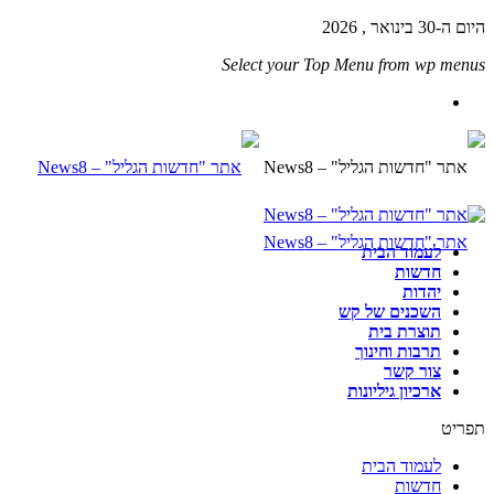
היום ה-30 בינואר , 2026
Select your Top Menu from wp menus
לעמוד הבית
חדשות
יהדות
השכנים של קש
תוצרת בית
תרבות וחינוך
צור קשר
ארכיון גיליונות
תפריט
לעמוד הבית
חדשות