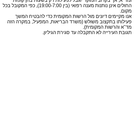
ומד"א, אך בקרוב המוקד יוגבל לפעילות רק בשעות בהן קופות
החולים אינן נותנות מענה רפואי (בין 19:00-7:00), כפי המקובל בכל
מקום.
אנו מקיימים דיונים מול הרשות המקומית כדי להבטיח המשך
פעילותו בתקצוב משולש (משרד הבריאות, המפעיל, במקרה הזה
מד"א והרשות המקומית).
תגובת העירייה לא התקבלה עד סגירת הגיליון.