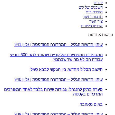
יהדות
השכנים של קש
תוצרת בית
תרבות וחינוך
צור קשר
ארכיון גיליונות
חדשות אחרונות
עיתון חדשות הגליל – המהדורה המודפסת | גליון 941
המספרים המפתיעים של קריית שמונה: למה 600 דורשי
עבודה הם לא מה שחשבתם?
חישוב מסלול מחדש: בין הג'קוזי לבבא סאלי
עיתון חדשות הגליל – המהדורה המודפסת | גליון 940
סערה בתיק להנגהל: עבודות שירות בלבד לאחד המעורבים
המרכזיים בקטטה
באים מאהבה
עיתון חדשות הגליל – המהדורה המודפסת | גליון 939