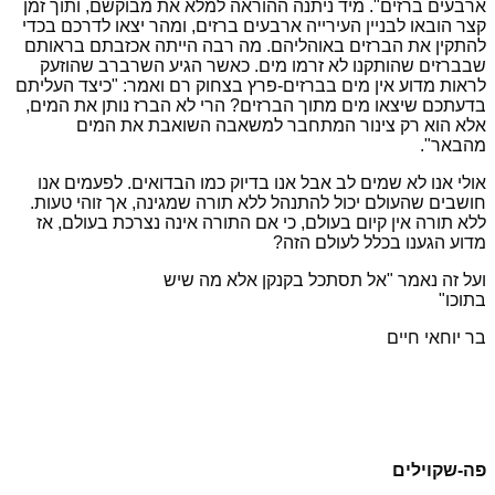
ארבעים ברזים". מיד ניתנה ההוראה למלא את מבוקשם, ותוך זמן
קצר הובאו לבניין העירייה ארבעים ברזים, ומהר יצאו לדרכם בכדי
להתקין את הברזים באוהליהם. מה רבה הייתה אכזבתם בראותם
שבברזים שהותקנו לא זרמו מים. כאשר הגיע השרברב שהוזעק
לראות מדוע אין מים בברזים-פרץ בצחוק רם ואמר: "כיצד העליתם
בדעתכם שיצאו מים מתוך הברזים? הרי לא הברז נותן את המים,
אלא הוא רק צינור המתחבר למשאבה השואבת את המים
מהבאר".
אולי אנו לא שמים לב אבל אנו בדיוק כמו הבדואים. לפעמים אנו
חושבים שהעולם יכול להתנהל ללא תורה שמגינה, אך זוהי טעות.
ללא תורה אין קיום בעולם, כי אם התורה אינה נצרכת בעולם, אז
מדוע הגענו בכלל לעולם הזה?
ועל זה נאמר "אל תסתכל בקנקן אלא מה שיש
בתוכו"
בר יוחאי חיים
פה-שקוילים