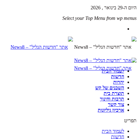
היום ה-29 בינואר , 2026
Select your Top Menu from wp menus
לעמוד הבית
חדשות
יהדות
השכנים של קש
תוצרת בית
תרבות וחינוך
צור קשר
ארכיון גיליונות
תפריט
לעמוד הבית
חדשות