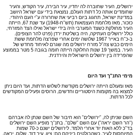
ירושלים, העיר שחוברה לה יחדיו, עיר הבירה, עיר הקודש, והעיר
שחומדים אותה כל דתות העולם, נמצאת בידי עם ישראל היושב
במדינת ישראל, תחגוג ביום רביעי את שחרורה ע"י העם היהודי.
כזכור, מאז מלחמת העצמאות (תש"ח-1948) עד שנת 67, הייתה
העיר מחולקת כשצד המערבי היה בידי ישראל ואילו הצד המזרחי,
כולל ירושלים העתיקה, היה בשליטת
ירדן (פרט להר הצופים).
ב-כ"ח באייר 1967 שלושה ימים אחרי שפרצה מלחמת ששת
הימים כבש צה"ל מזרח ירושלים מה שגרם לאיחוד מחדש של
העיר. במשך 19 שנות החלוקה הייתה חומה בגובה 5 מטר בממוצע
שהפרידה בין ירושלים הישראלית
והירדנית.
מימי התנ"ך ועד היום
מאז ומעולם הייתה ירושלים מקודשת לשלוש הדתות, ועד היום ניתן
למצוא בה מקומות היסטוריים וחדשים, הרוסים ופעילים המקודשים
לכל הדתות.
השם שניתן לה, "ירושלים" הוא חיבור של השם שנתן לה אברהם
("הר השם יראה") עם השם "שלם". בתנ"ך מופיע השם ירושלים
בד"כ ללא האות יוד אחרי הלמד. לירושלים ישנם כ-70 שמות
המיוחסות לעיר, כשהבולטים ביניהם הם: ציון, עיר דוד, שלום, יראה,