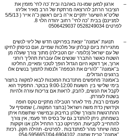
–
ארגון למען שמו-נה באהבה
ובית 'כה לחי' מזמין את
הציבור הרחב להרצאה מרתקת של הרב מאיר אליהו
שליט"א השיעור יתקיים אי"ה ביום ראשון כ"ה אייר ( 5/5/13
למניינם) בבית "כה לחי" רחוב יהודה הלוי 8.
לפרטים 0528249034 0506429037
–
תנועת "אמונה" יוצאת בפרויקט חדש של ליווי לנשים
מתגיירות ביום קבלתן
עול מלכות שמיים, ועם כניסתן לחיקו
של עם ישראל (כלומר- יום הטבילה) מתוך צורך שעלה מן
השטח כאשר התברר שנשים אלו עוברות תהליך רוחני
ארוך, אך דווקא היום הגדול הופך לטכני ומאיים, החליטו
ב"אמונה" "להרים את הכפפה" ולנסות לתמוך בנשים אלו
ברגעים הגדולים
.
ב'אמונה' מחפשים מתנדבות המוכנות לבוא למקווה בחצור
בימי שלישי בין
השעות 9:00-12:00 בבוקר. התפקיד הוא
לקבל את הנשים, לחבק, לראות אם צריכות עזרה ולהיות
בשטח לעזרתן
.
פעמים רבות, מיד לאחר הטבילה מתקיים טקס חופה
וקידושין כדת משה וישראל (בחצר המקווה..) שמוסיף על
ההתרגשות והצורך שלהן בחיבוק ובמישהי שתשמח איתן
בשמחתן. ניתן להתנדב גם על בסיס חד פעמי, אין צורך
להתחייב לקביעות
.
הפרויקט כבר התחיל ולכן אנו זקוקות
כמה שיותר מהר למתנדבות . לפרטים- תהילה חקק. רכזת
"אמונה" קרית שמונה
.
054-5956657/04-6904102