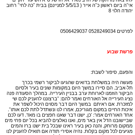
אי"ה ביום ראשון כ"ה אייר ( 5/5/13 למניינם) בבית "כה לחי" רחוב
יהודה הלוי 8
לפרטים 0528249034 0506429037
פרשת שבוע
והפעם, סיפור לשבת:
מעשה היה במשלחת בדואים שהגיעו לביקור רשמי בכרך
תל-אביב. הם סיירו במשך היום במקומות שונים בעיר ולסיום
הביקור הוזמנו לארוחת ערב בבניין העירייה. במהלך הסעודה פנה
נציג העירייה אל האורחים ואמר להם: "ברצוננו להעניק לכם שי
למזכרת. אם ראיתם במשך היום דבר מסוים היכול לשפר את
איכות החיים במקום מגוריכם, אמרו לנו ונשתדל לתת לכם אותו".
אחד האורחים אמר: 'כן, ישנו דבר שאנו חפצים בו מאד. דעו לכם
שביישובנו הדל אין באר מים, ואנו נאלצים להביא בכל יום פחי מים
ממקום מרוחק, והנה כאן בעיר ראינו שבכל בית ישנו ברז והמים
מגיעים לכל מקום בקלות. נהיה אסירי תודה אם תואילו להעניק לנו