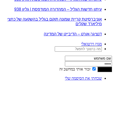
עיתון חדשות הגליל – המהדורה המודפסת | גליון 938
אוניברסיטת קריית שמונה תוקם בגליל בהשקעה של כחצי
מיליארד שקלים
דנציגר-אורט – הדיבייט של המדינה
מגזין וירטואלי
זכור אותי במחשב זה
שכחתי את הסיסמה שלי