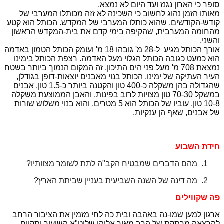
סופר כי הארון נגנז ועד היום לא נמצא.
מאותו הזמן נהוג לחשוב כי השכינה לא זזה מכותלו המערבי של
קודש-הקודשים, שהוא כותלו המערבי של המקדש. הכותל הוא קטע
מהחומה
המערבית, שהקיפה בימי קדם את בית-המקדש הראשון
והשני,
אורך הכותל מגיע ל-28 מ' גובהו
18
מ' ועומק
הכותל הטמון באדמה
הוא כמעט כגובה הכותל הגלוי מעל האדמה. רצפת הכותל בימינו
נמצאת
708
מ' מעל פני הים התיכון, זה המקום הנמוך ביותר בשטח
העיר העתיקה של ימינו. הכותל בנוי מאבנים יוצאות-דופן בגודלן,
שהגדולה בהן משקלה כ-400 טון והקטנה ביותר כ-1.5 טון. אבנים
במשקל 70-30 טון מצויות
לרוב בפינות, והאבן הממוצעת משקלה
10-8 טון. עוביו של הכותל הוא 5 מטרים, והוא בנוי
משלוש שורות
של אבנים, שאף הן ענקיות.
חידת השבוע
1.
מהם הדברים שמבטיח הקב"ה לתת לשומר מצוותיו
?
2.
מה דינה של השנה השביעית בעניין שביתת הארץ
?
פה שקווילים
ארגון למען שמו-נה באהבה ובית כה לחי מזמין את הציבור הרחב
להרצאה מרתקת של הרב מאיר אליהו שליט"א השיעור יתקיים