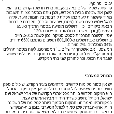
יבוס ויפה נוף.
קדושתה של ירושלים באה בעקבות בחירתו של הקדוש ברוך הוא
לשכן את שכינתו בבית המקדש., ולכן ניתנו מספר מצוות חשובות
מאוד שקשורות לעיר כמו אכילת קורבנות בין חומות העיר, עליה
לרגל שלוש פעם בשנה (פסח, שבועות וסוכת), הקרבת קורבנות,
הבאת ביקורים, וכן. ירושלים מופיעה בספרי התנ"ך כ-653
פעמים(!), וכן במשנה, בתלמוד ובתפילות כ-120.
עפ"י הלשכה המרכזית לסטטיסטיקה, נכון לשנת 2013, חיים
בירושלים כ-בירושלים כ-801,000 תושבים מתוכם 66% יהודים,
34% מוסלמים, 2% נוצרים.
המשפט, "אם אשכחך ירושלים…" המפורסם, לקוח מספר תהילים
(מזמור קל"ז, פס' ה-ו), וכיום אומר אותו החתן בחופה, לפני שהוא
שובר את הכוס, זכר לחורבן שני בתי המקדש.
הכותל המערבי
יש אין ספור מקומות קדושים ומדהימים בעיר הקודש, שיכולים ספק
חוויה רוחנית עילאית לכל המרבה בהליכה. אך אין ספק כי הכותל
הוא המקום הקדוש ביותר מכל אתרי הקדושה של ארץ-ישראל ועם
ישראל. הכותל נחשב כשריד היחיד מבית-המקדש עצמו.
במקורותינו נאמר הנו המקום הסמוך ביותר למקומה של השכינה.
היות וארון-הברית שכן סמוך לכותל המערבי בזמן בית-המקדש
הראשון. בבית-המקדש השני כבר לא נמצא ארון-הברית. במקורות