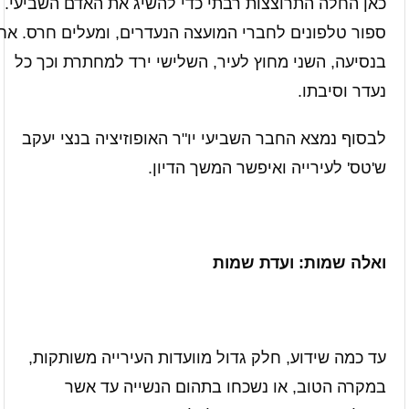
כאן החלה התרוצצות רבתי כדי להשיג את האדם השביעי. א
ספור טלפונים לחברי המועצה הנעדרים, ומעלים חרס. אח
בנסיעה, השני מחוץ לעיר, השלישי ירד למחתרת וכך כל
נעדר וסיבתו.
לבסוף נמצא החבר השביעי יו"ר האופוזיציה בנצי יעקב
ש'טס' לעירייה ואיפשר המשך הדיון.
ואלה שמות: ועדת שמות
עד כמה שידוע, חלק גדול מוועדות העירייה משותקות,
במקרה הטוב, או נשכחו בתהום הנשייה עד אשר