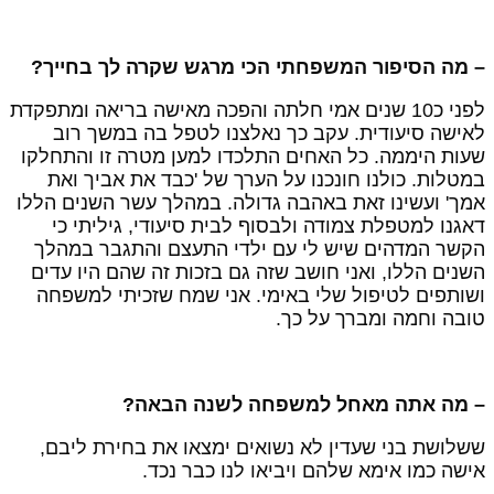
 מה הסיפור המשפחתי הכי מרגש שקרה לך בחייך?
לפני כ10 שנים אמי חלתה והפכה מאישה בריאה ומתפקדת
אישה סיעודית. עקב כך נאלצנו לטפל בה במשך רוב
עות היממה. כל האחים התלכדו למען מטרה זו והתחלקו
מטלות. כולנו חונכנו על הערך של 'כבד את אביך ואת
מך' ועשינו זאת באהבה גדולה. במהלך עשר השנים הללו
אגנו למטפלת צמודה ולבסוף לבית סיעודי, גיליתי כי
קשר המדהים שיש לי עם ילדי התעצם והתגבר במהלך
שנים הללו, ואני חושב שזה גם בזכות זה שהם היו עדים
שותפים לטיפול שלי באימי. אני שמח שזכיתי למשפחה
ובה וחמה ומברך על כך.
 מה אתה מאחל למשפחה לשנה הבאה?
שלושת בני שעדין לא נשואים ימצאו את בחירת ליבם,
ישה כמו אימא שלהם ויביאו לנו כבר נכד.