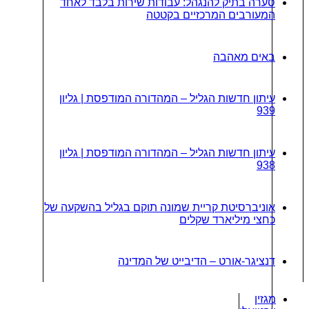
סערה בתיק להנגהל: עבודות שירות בלבד לאחד
המעורבים המרכזיים בקטטה
באים מאהבה
עיתון חדשות הגליל – המהדורה המודפסת | גליון
939
עיתון חדשות הגליל – המהדורה המודפסת | גליון
938
אוניברסיטת קריית שמונה תוקם בגליל בהשקעה של
כחצי מיליארד שקלים
דנציגר-אורט – הדיבייט של המדינה
מגזין