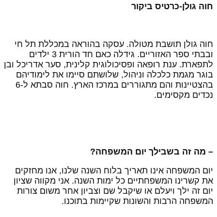
וה גולן-כרטיס ביקור
וה גולן תושבת מטולה. עסקה בהוראה במכללת תל חי
ובבתי ספר האזוריים. גידלה כאם חד הורית 3 ילדים
תפארת. ענת רופאה ופסיכולוגית קלינית, סער אדריכל ובן
וגר מגמת כלכלה וניהול, שלושתם סיימו את לימודיהם
בהצטיינות והם מתגוררים במרכז הארץ. חוה סבתא ל-6
כדים מקסימים.
 מה זה בשבילך יום המשפחה?
ום המשפחה אינו תאריך בלוח השנה שלנו, אנו מחזקים
ת קשרינו המשפחתיים כל ימות השנה. אני מקווה שציון
ום זה ילך ויעלם או שיקבל שם וצביון אחר משום צורות
משפחה הרבות והשונות שקיימות בתוכנו.