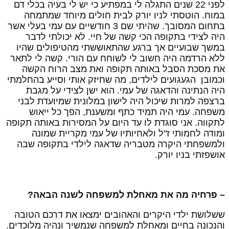
לפני 22 שנים התגלה לי במפתיע כי יש לי בעיה בכלי דם
מוח. הוטסתי לניו יורק לבית חולים מיוחד שמתמחה
בתחום המסובך. שהיתי שם 3 חודשיים עם עמי בעלי אשר
יה לצידי בתקופה הכי קשה של חיי. לא יכולתי לדבר
משך שבועיים אך ברגע שהתאוששתי מהטיפולים שהיו
לא הרדמה היה חשוב לי לשוחח עם הורי. קשה לי לתאר
ת מסכת הסבל באותה תקופה ואת מצב הרוח הקשה
כמובן הגעגועים לילדים, מה שחיזק אותי וסייע בהחלמתי
יה הנתינה והדאגה של עמי. הוא ישן לצידי על מגבת
רצפה למרות שיכול היה לישון במלונית שמיועדת לבני
שפחה. עמי היה תמיד כתף ומשענת, הפך כל ייאוש
תקווה. אני סוגדת לו עד היום על המסירות באותה תקופה
מודה לחמותי ז"ל ולאחיותיו של עמי מקריית שמונה
למשפחתי היקרה מטבריה שדאגה לילדי בתקופה שבה
ושפזתי בניו יורק.
 פרחיה מה את מאחלת למשפחה לשנה הבאה?
שלושת ילדי היקרים והאהובים ימצאו את דרכם הטובה
הנכונה בחיים ומאחלת למשפחה שנמשיך ונהיה מלוכדים.