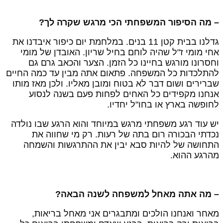
 מה הסיפור המשפחתי הכי מרגש שקרה לך?
גדלנו בבית קטן 11 בנים. במלחמת יום כיפור איבדנו את
חי מומי ז"ל שהיה לוחם בחיל שריון. האובדן של מומי
חסרונו מורגש בחיינו כל הזמן. הצער והכאב גרם גם
התלכדות כל המשפחה. פתאום אתה מבין עד כמה החיים
ברירים ושום דבר לא בטוח ומובן מאליו. ולכן מאז מותו
נחנו מקפידים כל האחים לפחות פעם בשנה לנסוע
חופשה בארץ או בחו"ל יחדיו.
ש עוד רגע משפחתי מרגש במיוחד והוא הרגע שבו נולדה
כדתי הבכורה רום בתה של רעות. רק מי שחווה את
תחושה של להיות סבא יבין את ההתרגשות והשמחה
הרגע ההוא.
 מה אתה מאחל למשפחה לשנה הבאה?
אחר ואנחנו הולכים ומתבגרים אני מאחל בריאות,