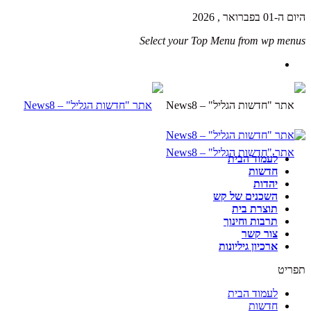
היום ה-01 בפברואר , 2026
Select your Top Menu from wp menus
לעמוד הבית
חדשות
יהדות
השכנים של קש
תוצרת בית
תרבות וחינוך
צור קשר
ארכיון גיליונות
תפריט
לעמוד הבית
חדשות