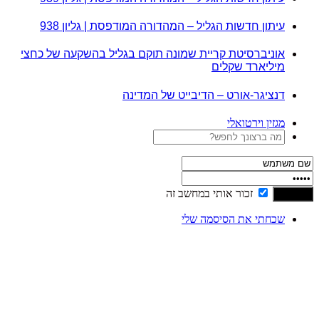
עיתון חדשות הגליל – המהדורה המודפסת | גליון 938
אוניברסיטת קריית שמונה תוקם בגליל בהשקעה של כחצי
מיליארד שקלים
דנציגר-אורט – הדיבייט של המדינה
מגזין וירטואלי
זכור אותי במחשב זה
שכחתי את הסיסמה שלי