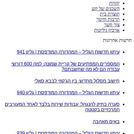
יהדות
השכנים של קש
תוצרת בית
תרבות וחינוך
צור קשר
ארכיון גיליונות
חדשות אחרונות
עיתון חדשות הגליל – המהדורה המודפסת | גליון 941
המספרים המפתיעים של קריית שמונה: למה 600 דורשי
עבודה הם לא מה שחשבתם?
חישוב מסלול מחדש: בין הג'קוזי לבבא סאלי
עיתון חדשות הגליל – המהדורה המודפסת | גליון 940
סערה בתיק להנגהל: עבודות שירות בלבד לאחד המעורבים
המרכזיים בקטטה
באים מאהבה
עיתון חדשות הגליל – המהדורה המודפסת | גליון 939