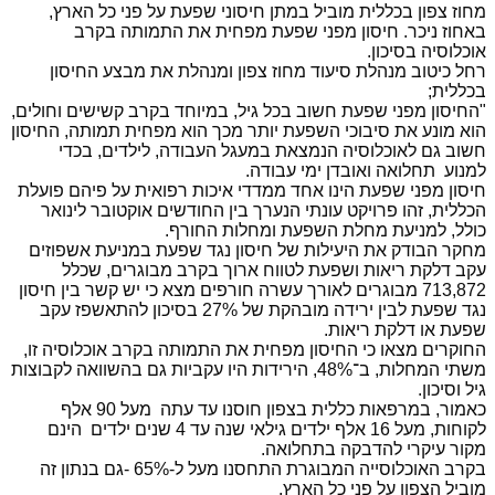
מחוז צפון בכללית מוביל במתן חיסוני שפעת על פני כל הארץ,
באחוז ניכר. חיסון מפני שפעת מפחית את התמותה בקרב
אוכלוסיה בסיכון.
רחל כיטוב מנהלת סיעוד מחוז צפון ומנהלת את מבצע החיסון
בכללית;
"החיסון מפני שפעת חשוב בכל גיל, במיוחד בקרב קשישים וחולים,
הוא מונע את סיבוכי השפעת יותר מכך הוא מפחית תמותה, החיסון
חשוב גם לאוכלוסיה הנמצאת במעגל העבודה, לילדים, בכדי
למנוע תחלואה ואובדן ימי עבודה.
חיסון מפני שפעת הינו אחד ממדדי איכות רפואית על פיהם פועלת
הכללית, זהו פרויקט עונתי הנערך בין החודשים אוקטובר לינואר
כולל, למניעת מחלת השפעת ומחלות החורף.
מחקר הבודק את היעילות של חיסון נגד שפעת במניעת אשפוזים
עקב דלקת ריאות ושפעת לטווח ארוך בקרב מבוגרים, שכלל
713,872 מבוגרים לאורך עשרה חורפים מצא כי יש קשר בין חיסון
נגד שפעת לבין ירידה מובהקת של 27% בסיכון להתאשפז עקב
שפעת או דלקת ריאות.
החוקרים מצאו כי החיסון מפחית את התמותה בקרב אוכלוסיה זו,
משתי המחלות, ב־48%, הירידות היו עקביות גם בהשוואה לקבוצות
גיל וסיכון.
כאמור, במרפאות כללית בצפון חוסנו עד עתה מעל 90 אלף
לקוחות, מעל 16 אלף ילדים גילאי שנה עד 4 שנים ילדים הינם
מקור עיקרי להדבקה בתחלואה.
בקרב האוכלוסייה המבוגרת התחסנו מעל ל-65% -גם בנתון זה
מוביל הצפון על פני כל הארץ.