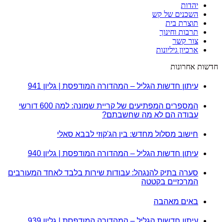
יהדות
השכנים של קש
תוצרת בית
תרבות וחינוך
צור קשר
ארכיון גיליונות
חדשות אחרונות
עיתון חדשות הגליל – המהדורה המודפסת | גליון 941
המספרים המפתיעים של קריית שמונה: למה 600 דורשי
עבודה הם לא מה שחשבתם?
חישוב מסלול מחדש: בין הג'קוזי לבבא סאלי
עיתון חדשות הגליל – המהדורה המודפסת | גליון 940
סערה בתיק להנגהל: עבודות שירות בלבד לאחד המעורבים
המרכזיים בקטטה
באים מאהבה
עיתון חדשות הגליל – המהדורה המודפסת | גליון 939