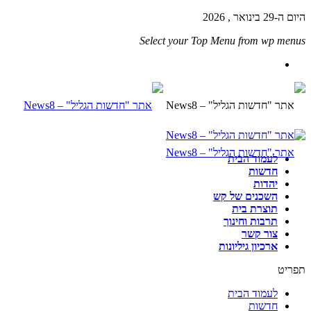
היום ה-29 בינואר , 2026
Select your Top Menu from wp menus
לעמוד הבית
חדשות
יהדות
השכנים של קש
תוצרת בית
תרבות וחינוך
צור קשר
ארכיון גיליונות
תפריט
לעמוד הבית
חדשות