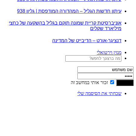
עיתון חדשות הגליל – המהדורה המודפסת | גליון 938
אוניברסיטת קריית שמונה תוקם בגליל בהשקעה של כחצי
מיליארד שקלים
דנציגר-אורט – הדיבייט של המדינה
מגזין וירטואלי
זכור אותי במחשב זה
שכחתי את הסיסמה שלי