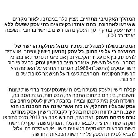
המהלך האקטיבי מתחייב
, מציין פלר במכתבו,
לאור מקרים
שאירעו לאחרונה, בהם אותרו בקיבוצים בתי עסק שפעלו ללא
רישוי עסק
בתוקף. סך העסקים הנדרשים ברישוי ברחבי המועצה
נאמד בכ-600.
המכתב נשלח למנהלים, מזכיר מנהל מחלקת הרישוי של
המועצה כי על פי החוק, כל עסק (הטעון רישוי)
ונפתח, או עתיד
להיפתח, בין אם על ידי הקיבוץ ובין אם כיזמות פרטית או במרכז
מסחרי, מפעל תעשיה, או אחר
חייב ברישיון עסק,
כך על פי חוק
רישוי עסקים (התשכ"ח-1968). הגורם האחראי על האכיפה היא
הרשות המקומית, המחויבת לעמוד על המשמר לטובת שלום
הציבור.
קבלת רישיון לעסק מעניקה ביטוח שהעסק עומד בדרישות שונות
וחשובות, ביניהם בתחום התברואה, הבטיחות, הגנת הסביבה,
והוועדה המקומית לתכנון ובנייה. בקבלת רישיון לעסק מחויב
גם
עסק שבעליו התחלף, או כזה אשר שינה את המבנה בו הוא
יושב, חייב לדווח ולפתוח בהליך לקבלת רישיון עסק מחדש,
טרם פתיחת העסק.
זאת ועוד, מחודש פברואר 2013 נכנס לתוקפו
חוק הרשות הארצית לכבאות והצלה, הנותן משנה תוקף לדרישת
רשות הכבאות מהעסקים הטעונים רישוי. אי העמידה בהן עלול
להביא לסגירת העסק על ידי רשות הכבאות החדשה.