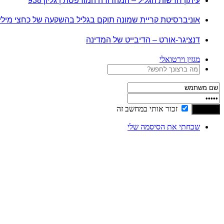
עיתון חדשות הגליל – המהדורה המודפסת | גליון 938
אוניברסיטת קריית שמונה תוקם בגליל בהשקעה של כחצי מיל
דנציגר-אורט – הדיבייט של המדינה
מגזין וירטואלי
זכור אותי במחשב זה
שכחתי את הסיסמה שלי