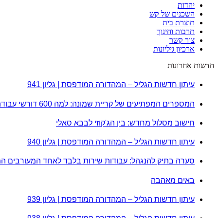
יהדות
השכנים של קש
תוצרת בית
תרבות וחינוך
צור קשר
ארכיון גיליונות
חדשות אחרונות
עיתון חדשות הגליל – המהדורה המודפסת | גליון 941
המספרים המפתיעים של קריית שמונה: למה 600 דורשי עבודה הם לא מה שחשבתם?
חישוב מסלול מחדש: בין הג'קוזי לבבא סאלי
עיתון חדשות הגליל – המהדורה המודפסת | גליון 940
סערה בתיק להנגהל: עבודות שירות בלבד לאחד המעורבים ה
באים מאהבה
עיתון חדשות הגליל – המהדורה המודפסת | גליון 939