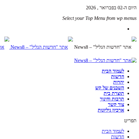
היום ה-02 בפברואר , 2026
Select your Top Menu from wp menus
לעמוד הבית
חדשות
יהדות
השכנים של קש
תוצרת בית
תרבות וחינוך
צור קשר
ארכיון גיליונות
תפריט
לעמוד הבית
חדשות