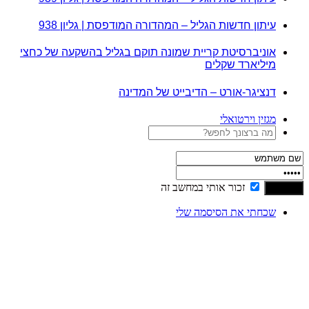
עיתון חדשות הגליל – המהדורה המודפסת | גליון 938
אוניברסיטת קריית שמונה תוקם בגליל בהשקעה של כחצי
מיליארד שקלים
דנציגר-אורט – הדיבייט של המדינה
מגזין וירטואלי
זכור אותי במחשב זה
שכחתי את הסיסמה שלי