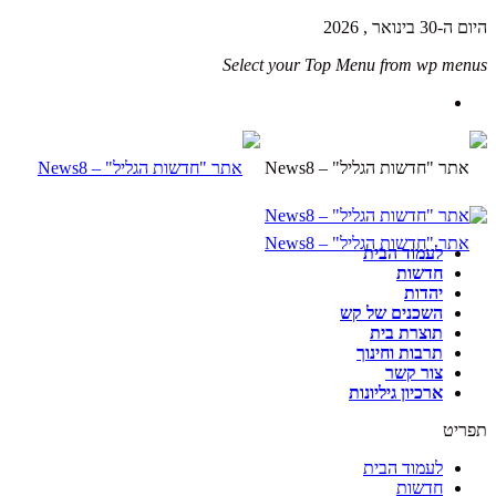
היום ה-30 בינואר , 2026
Select your Top Menu from wp menus
לעמוד הבית
חדשות
יהדות
השכנים של קש
תוצרת בית
תרבות וחינוך
צור קשר
ארכיון גיליונות
תפריט
לעמוד הבית
חדשות