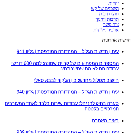
יהדות
השכנים של קש
תוצרת בית
תרבות וחינוך
צור קשר
ארכיון גיליונות
חדשות אחרונות
עיתון חדשות הגליל – המהדורה המודפסת | גליון 941
המספרים המפתיעים של קריית שמונה: למה 600 דורשי
עבודה הם לא מה שחשבתם?
חישוב מסלול מחדש: בין הג'קוזי לבבא סאלי
עיתון חדשות הגליל – המהדורה המודפסת | גליון 940
סערה בתיק להנגהל: עבודות שירות בלבד לאחד המעורבים
המרכזיים בקטטה
באים מאהבה
עיתון חדשות הגליל – המהדורה המודפסת | גליון 939