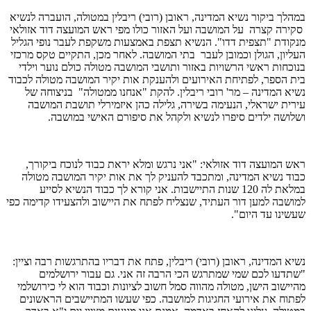
במהלך ביקור נשיא המדינה, ראובן (רובי) ריבלין במטולה, הועברה לנשיא
סקירה קצרה על המושבה ועל האזור כולו מפי ראש המועצה דוד אזולאי
מנקודת "תצפית דדו". הנשיא תצפת באמצעות משקפת לעבר נופי הגליל
העליון, הגולן וכמובן לעבר בתי המושבה. לאחר מכן, התקיים טקס מרכזי
בנוכחות ראשי הרשויות באזור ותושבי המושבה מטולה כולם נוער וילדי
בית הספר, לפתיחת האירועים ולהענקת אות יקיר המושבה מטולה לכבוד
נשיא המדינה – מר' רובי ריבלין. להקת "אנחנו ממטולה" בניצוחה של
עירית ישראלי, הנעימה בשירה, גלילה כהן איזמירלי תושבת המושבה
ושלושה ילדים סיפרו לנשיא ולקהל את סיפורם האישי במושבה.
ראש המועצה דוד אזולאי: "אני נרגש ומלא יראת כבוד לנוכח ביקורך,
כבוד נשיא המדינה, ומתכבד להעניק לך את אות יקיר המושבה מטולה
במלאת לה 120 שנות התיישבות. אני קורא לך כבוד הנשיא לסייע
למושבה למען דור העתיד, שנצליח לפתח את היישוב ולהצעידו קדימה כפי
שעשינו עד היום".
נשיא המדינה, ראובן (רובי) ריבלין, פתח את דבריו בהתרגשות רבה וציין:
"שתדעו לכם שמי שמתרגש הכי הרבה זה אני. גם עבור ירושלמים
מהיישוב הישן, מטולה מהווה סמל חשוב לציונות וכבוד הוא לי כירושלמי
לפתוח את אירועי החגיגות למושבה. כפי שעשו המתיישבים הראשונים