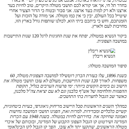
במטולה, עלינו להאחז באדמה. אמנם אנו מגיעים מציון יום י"א באדר
בחדר תל חי, אך אני קורא לכם תושבי מטולה היקרים, טוב לחיות בעד
ארצנו ולא רק למות בעד ארצנו. אני סבור ובטוח כי הדור הצעיר אחרי
שיטייל בכל העולם, יבין כי אין כמו מטולה. אני מודה על הזכות ועל
הזמנתכם, וחש כי ביתכם ביתי הוא, לכולנו שותפות גורל בארץ הזו,
מחויבות לעם ולארץ.
ביקור הנשיא במטולה, יפתח את שנת החגיגות לרגל 120 שנות התיישבות
במושבה הצפונית.
הנשיא ריבלין
סיפור המושבה מטולה:
בשנת 1896, עלו בעזרת הברון רוטשילד למושבה הצפונית מטולה, 60
משפחות. לאורך 120 שנות התיישבות, מעולם לא עזבו תושבי מטולה את
הישוב גם בימים הקשים ביותר: ימי פרעות הערבים בגליל, תקופת
ההפגזות והלחימה של אש"ף בלבנון וגם לא עם יציאת צה"ל מלבנון,
כאשר שב הגבול לחצרות בתי התושבים.
במהלך השנים הראשונות סבל היישוב מריחוק גיאוגרפי, בעיות ביטחוניות,
קשיים כלכליים ומבדידות. למרות זאת, הפגינו תושבי המושבה נחישות
ואמונה שחיזקה את בחירתם לחיות במטולה. בשנת 1948 עם הכרזת
המדינה ושירטוט קו הגבול הצפוני הקבוע של המדינה, ובזכותם של איכרי
מטולה הראשונים, שתקעו יתד ולא עזבו, הפך קו הגבול לקו הבינלאומי