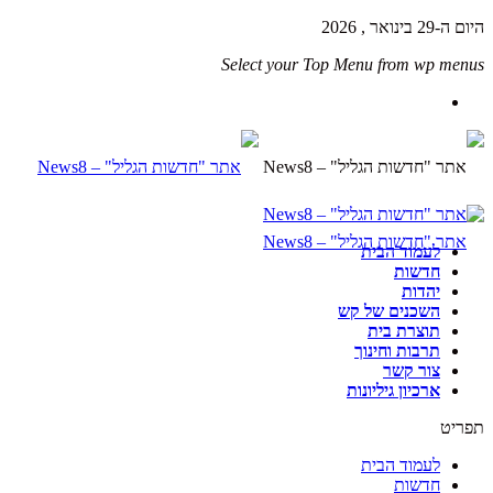
היום ה-29 בינואר , 2026
Select your Top Menu from wp menus
לעמוד הבית
חדשות
יהדות
השכנים של קש
תוצרת בית
תרבות וחינוך
צור קשר
ארכיון גיליונות
תפריט
לעמוד הבית
חדשות