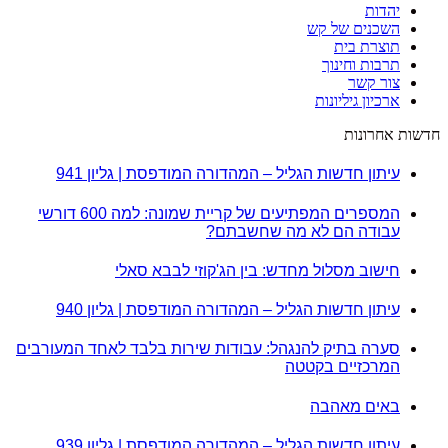
יהדות
השכנים של קש
תוצרת בית
תרבות וחינוך
צור קשר
ארכיון גיליונות
חדשות אחרונות
עיתון חדשות הגליל – המהדורה המודפסת | גליון 941
המספרים המפתיעים של קריית שמונה: למה 600 דורשי
עבודה הם לא מה שחשבתם?
חישוב מסלול מחדש: בין הג'קוזי לבבא סאלי
עיתון חדשות הגליל – המהדורה המודפסת | גליון 940
סערה בתיק להנגהל: עבודות שירות בלבד לאחד המעורבים
המרכזיים בקטטה
באים מאהבה
עיתון חדשות הגליל – המהדורה המודפסת | גליון 939