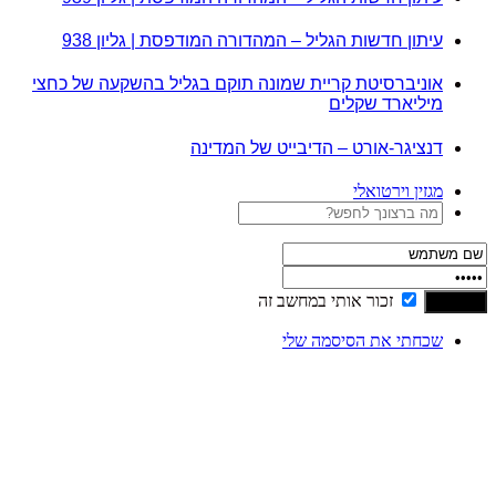
עיתון חדשות הגליל – המהדורה המודפסת | גליון 938
אוניברסיטת קריית שמונה תוקם בגליל בהשקעה של כחצי
מיליארד שקלים
דנציגר-אורט – הדיבייט של המדינה
מגזין וירטואלי
זכור אותי במחשב זה
שכחתי את הסיסמה שלי