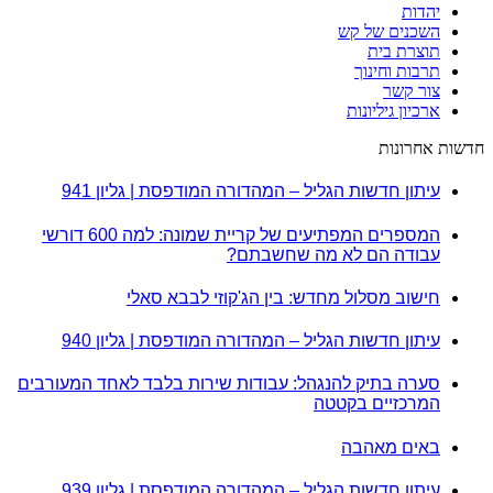
יהדות
השכנים של קש
תוצרת בית
תרבות וחינוך
צור קשר
ארכיון גיליונות
חדשות אחרונות
עיתון חדשות הגליל – המהדורה המודפסת | גליון 941
המספרים המפתיעים של קריית שמונה: למה 600 דורשי
עבודה הם לא מה שחשבתם?
חישוב מסלול מחדש: בין הג'קוזי לבבא סאלי
עיתון חדשות הגליל – המהדורה המודפסת | גליון 940
סערה בתיק להנגהל: עבודות שירות בלבד לאחד המעורבים
המרכזיים בקטטה
באים מאהבה
עיתון חדשות הגליל – המהדורה המודפסת | גליון 939