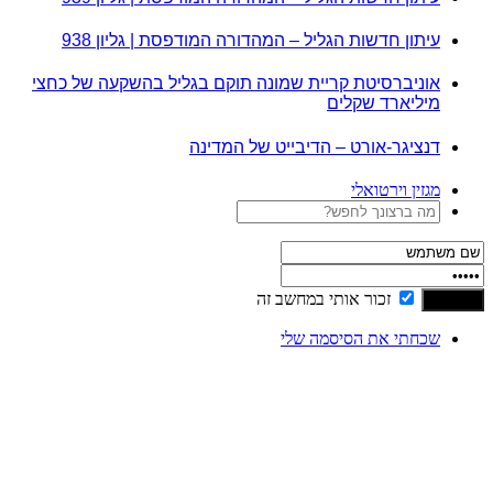
עיתון חדשות הגליל – המהדורה המודפסת | גליון 938
אוניברסיטת קריית שמונה תוקם בגליל בהשקעה של כחצי
מיליארד שקלים
דנציגר-אורט – הדיבייט של המדינה
מגזין וירטואלי
זכור אותי במחשב זה
שכחתי את הסיסמה שלי