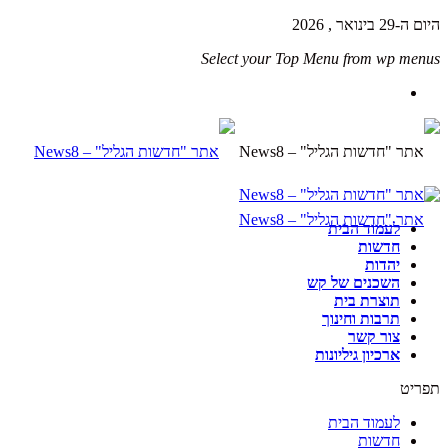
היום ה-29 בינואר , 2026
Select your Top Menu from wp menus
לעמוד הבית
חדשות
יהדות
השכנים של קש
תוצרת בית
תרבות וחינוך
צור קשר
ארכיון גיליונות
תפריט
לעמוד הבית
חדשות