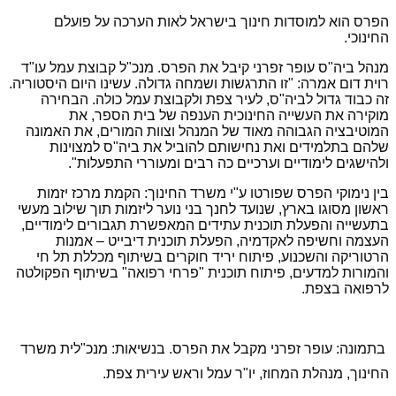
הפרס הוא למוסדות חינוך בישראל לאות הערכה על פועלם
החינוכי.
מנהל ביה"ס עופר זפרני קיבל את הפרס. מנכ"ל קבוצת עמל עו"ד
רוית דום אמרה: "זו התרגשות ושמחה גדולה. עשינו היום היסטוריה.
זה כבוד גדול לביה"ס, לעיר צפת ולקבוצת עמל כולה. הבחירה
מוקירה את העשייה החינוכית הענפה של בית הספר, את
המוטיבציה הגבוהה מאוד של המנהל וצוות המורים, את האמונה
שלהם בתלמידים ואת נחישותם להוביל את ביה"ס למצוינות
ולהישגים לימודיים וערכיים כה רבים ומעוררי התפעלות".
בין נימוקי הפרס שפורטו ע"י משרד החינוך: הקמת מרכז יזמות
ראשון מסוגו בארץ, שנועד לחנך בני נוער ליזמות תוך שילוב מעשי
בתעשייה והפעלת תוכנית עתידים המאפשרת תגבורים לימודיים,
העצמה וחשיפה לאקדמיה, הפעלת תוכנית דיבייט – אמנות
הרטוריקה והשכנוע, פיתוח יריד חוקרים בשיתוף מכללת תל חי
והמורות למדעים, פיתוח תוכנית "פרחי רפואה" בשיתוף הפקולטה
לרפואה בצפת.
בתמונה: עופר זפרני מקבל את הפרס. בנשיאות: מנכ"לית משרד
החינוך, מנהלת המחוז, יו"ר עמל וראש עירית צפת.