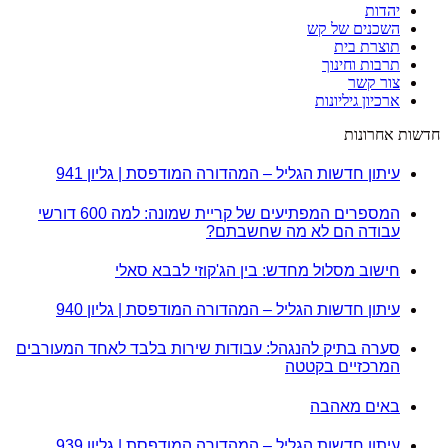
יהדות
השכנים של קש
תוצרת בית
תרבות וחינוך
צור קשר
ארכיון גיליונות
חדשות אחרונות
עיתון חדשות הגליל – המהדורה המודפסת | גליון 941
המספרים המפתיעים של קריית שמונה: למה 600 דורשי
עבודה הם לא מה שחשבתם?
חישוב מסלול מחדש: בין הג'קוזי לבבא סאלי
עיתון חדשות הגליל – המהדורה המודפסת | גליון 940
סערה בתיק להנגהל: עבודות שירות בלבד לאחד המעורבים
המרכזיים בקטטה
באים מאהבה
עיתון חדשות הגליל – המהדורה המודפסת | גליון 939