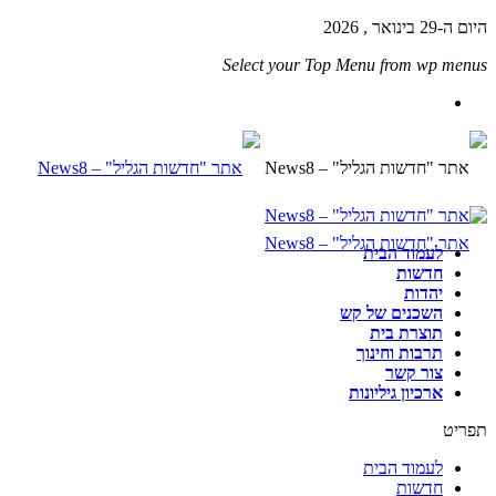
היום ה-29 בינואר , 2026
Select your Top Menu from wp menus
לעמוד הבית
חדשות
יהדות
השכנים של קש
תוצרת בית
תרבות וחינוך
צור קשר
ארכיון גיליונות
תפריט
לעמוד הבית
חדשות