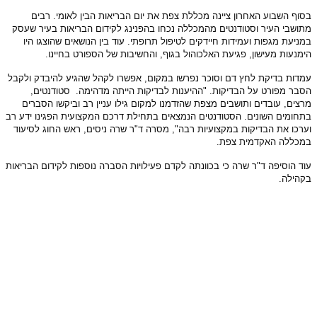
בסוף השבוע האחרון ציינה מכללת צפת את יום הבריאות הבין לאומי. רבים
מתושבי העיר וסטודנטים מהמכללה נכחו בהפנינג לקידום הבריאות בעיר שעסק
במניעת מגפות ועמידות חיידקים לטיפול תרופתי. עוד בין הנושאים שהוצגו היו
הימנעות מעישון, פגיעת האלכוהול בגוף, והחשיבות של הספורט בחיינו.
עמדות בדיקת לחץ דם וסוכר נפרשו במקום, אפשרו לקהל שהגיע להיבדק ולקבל
הסבר מפורט על הבדיקות. "ההיענות לבדיקות הייתה מדהימה. סטודנטים,
מרצים, עובדים ותושבים מצפת שהזדמנו למקום גילו עניין רב וביקשו הסברים
בתחומים השונים. הסטודנטים הנמצאים בתחילת דרכם המקצועית הפגינו ידע רב
וערכו את הבדיקות במקצועיות רבה", מסרה ד"ר שרה ניסים, ראש החוג לסיעוד
במכללה האקדמית צפת.
עוד הוסיפה ד"ר שרה כי בכוונתה לקדם פעילויות הסברה נוספות לקידום הבריאות
בקהילה.