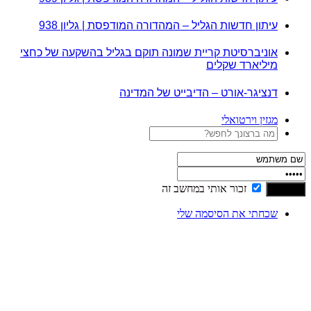
עיתון חדשות הגליל – המהדורה המודפסת | גליון 938
אוניברסיטת קריית שמונה תוקם בגליל בהשקעה של כחצי
מיליארד שקלים
דנציגר-אורט – הדיבייט של המדינה
מגזין וירטואלי
זכור אותי במחשב זה
שכחתי את הסיסמה שלי