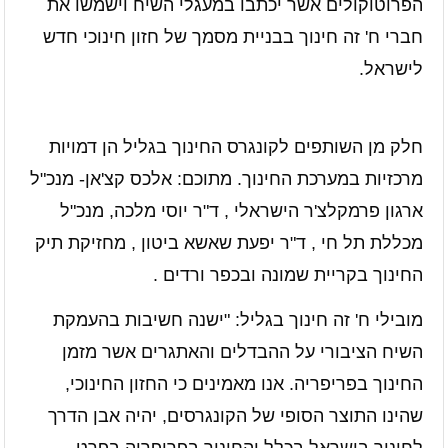
הפרוטוקולים אשר יכתבו במעגלי השיח וישמשו את
חברי ח' זה חינוך בבניית מסמך של חזון חינוכי חדש
לישראל.
חלק מן השותפים לקונגרס החינוך בגליל הן דמויות
מרכזיות במערכת החינוך. מתוכם: אלכס קצ'אן- מנכ"ל
ארגון פרמקלצ'ר הישראלי , ד"ר יוסי מלכה, מנכ"ל
מכללת תל חי , ד"ר יפעת שאשא ביטון , מחזיקת תיק
החינוך בקריית שמונה ובכפר ורדים .
מובילי ח' זה חינוך בגליל: "ישנה חשיבות בהעמקת
השיח הציבורי על ההבדלים והאתגרים אשר מזמן
החינוך בפריפריה. אנו מאמינים כי החזון החינוכי,
שהינו התוצר הסופי של הקונגרסים, יהיה אבן הדרך
לחינוך בישראל בכלל והחינוך בפריפריה בפרט,