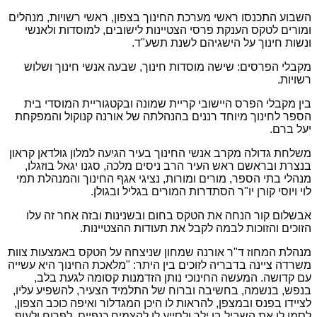
השבוע התכנסו ראשי מערכת החינוך בצפון, ראשי רשויות, מנהלים
ומורים לטקס הענקת פרסי הצטיינות לישובים, למוסדות ולאנשי
ונשות חינוך על הישגיהם לשנת תשע"ד.
מקבלי הפרסים: שישה מוסדות חינוך, שבעה אנשי חינוך ושלוש
רשויות.
בין מקבלי הפרס היישובי קריית שמונה ובקטגוריית המוסדי בית
הספר לחינוך מיוחד רננים בהנהלתה של אורנה קנוקול והמפקחת
יעל ברם.
משלחת גדולה מקרב אנשי החינוך בעיר הגיעה למלון גולדאן קראון
בנצרת ובראשם ראש העיר הרב ניסים מלכה, סגנו יגאל בוזגלו,
מנהלי בתי הספר, מורים ומורות, נציגי אגף החינוך והמנהלת תמי
לוי ויוסי קורן יו"ר הסתדרות המורים בגליל ובגולן.
אבשלום קור הנחה את הטקס בחום ובשנינות ובזה אחר זה עלו
הזוכים והזוכות לבמה לקבל את תעודות ההצטיינות.
מנהלת המחוז ד"ר אורנה שמחון שניצחה על הטקס באמצעות צוות
משרדה ציינה בדבריה לזוכים בין היתר: "מלאכת החינוך היא עשייה
עם קדושה. המעשה החינוכי נותן הזדמנות קסומה לגעת בלב,
בנפש, בנשמה, בחשיבה וברוח של התלמיד הצעיר, להשפיע עליו,
לציידו בפנס ובמצפן, להראות לו היכן המגדלור ואיפה כוכב הצפון,
לסמן לו את השביל בו ילך ולסייע לו להצמיח כנפיים, לפרוח ולעוף.