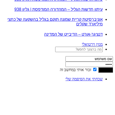
עיתון חדשות הגליל – המהדורה המודפסת | גליון 938
אוניברסיטת קריית שמונה תוקם בגליל בהשקעה של כחצי
מיליארד שקלים
דנציגר-אורט – הדיבייט של המדינה
מגזין וירטואלי
זכור אותי במחשב זה
שכחתי את הסיסמה שלי