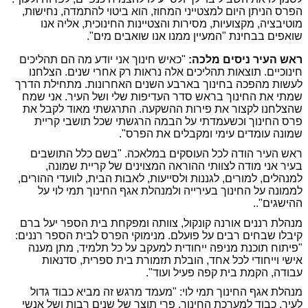
הפרס הניתן היום למצטייני המחוז, הוא ביטוי להתמדה, נחישות,
מוטיבציה, מקצועיות, מסירות והצטיינות החינוכית, אליה אנו
שואפים בבחינת "המעיין ממנו אנו שואבים מים".
ראש העיר ניסים מלכה:
"כאיש חינוך אני יודע מה הם תהליכים
חינוכיים. תוצאות תהליכים אלה נראות רק אחרי שנים. הצלחנו
לעשות מהפכה בחינוך בארבע השנים האחרונות. מתחילת הדרך
שמתי את החינוך בראש סדר העדיפות שלי ושל העיר. אני שמח
שהצלחנו לקצור את פירות ההשקעה. התרגשתי מאוד לקבל את
פרס החינוך וכשעמדתי על הבמה הרגשתי שכל תושבי קריית
שמונה עומדים עימי ומקבלים את הפרס".
ראש העיר הודה לכל העוסקים במלאכה. "בשם כלל התושבים
בעיר אני מודה לצוותי ההוראה המצוינים של קריית שמונה,
למנהלים, למורים, לגננות ולסייעות, לאבות הבית, לוועדי ההורים,
לממונה על החינוך בעירייה ולמנהלת אגף החינוך תמי לוי על
ההישגים"..
מנהלת רננים אורנה קונקול, צוותה ומפקחת בית הספר יעל ברם
קיבלו שבחים רבים על פועלם. מנימוקי הפרס לבית הספר רננים:
"פיתוח תוכנת מניפה ייחודית למעקב על כל תלמיד, מתן מענה
אישי וייחודי לכל אחד, הובלת תזמורת בית ספרית, סדנאות
עבודה, הקמת בית קפה פעיל ועוד".
מנהלת אגף החינוך תמי לוי: "מעמד מרגש זה מביא כבוד גדול
לעיר, כבוד למערכת החינוך, פרי תוצר של שנים רבות ושל אנשי