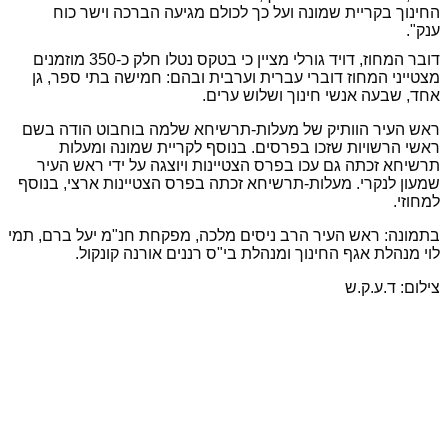
החינוך בקריית שמונה ועל כך לכולם מגיעה הברכה וישר כוח
ענק".
דובר המחוז, דויד גורלי מציין כי בטקס נטלו חלק כ-350 מוזמנים
מצטייני המחוז דוברי עברית וערבית
ובהם: חמישה בתי ספר, גן
אחד, שבעה אנשי חינוך ושלוש ערים.
ראש העיר הוותיק של מעלות-תרשיחא שלמה בוחבוט הודה בשם
ראשי הרשויות שזכו בפרסים. בנוסף לקריית שמונה ומעלות
תרשיחא זכתה גם עכו בפרס הצטיינות ויוצגה על ידי ראש העיר
שמעון לנקרי. מעלות-תרשיחא זכתה בפרס הצטיינות ארצי, בנוסף
למחוזי.
בתמונה: ראש העיר הרב ניסים מלכה, מפקחת חנ"מ יעל ברם, תמי
לוי מנהלת אגף החינוך ומנהלת בי"ס רננים אורנה קונקול.
צילום: ד.ע.ק.ש