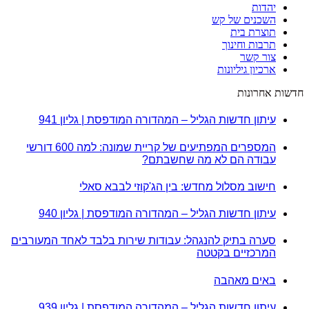
יהדות
השכנים של קש
תוצרת בית
תרבות וחינוך
צור קשר
ארכיון גיליונות
חדשות אחרונות
עיתון חדשות הגליל – המהדורה המודפסת | גליון 941
המספרים המפתיעים של קריית שמונה: למה 600 דורשי
עבודה הם לא מה שחשבתם?
חישוב מסלול מחדש: בין הג'קוזי לבבא סאלי
עיתון חדשות הגליל – המהדורה המודפסת | גליון 940
סערה בתיק להנגהל: עבודות שירות בלבד לאחד המעורבים
המרכזיים בקטטה
באים מאהבה
עיתון חדשות הגליל – המהדורה המודפסת | גליון 939