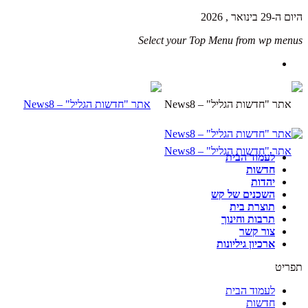
היום ה-29 בינואר , 2026
Select your Top Menu from wp menus
לעמוד הבית
חדשות
יהדות
השכנים של קש
תוצרת בית
תרבות וחינוך
צור קשר
ארכיון גיליונות
תפריט
לעמוד הבית
חדשות