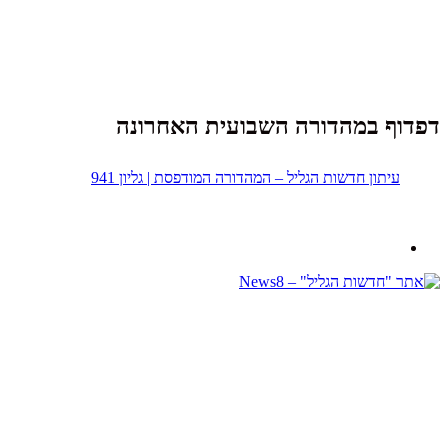
פדוף במהדורה השבועית האחרונה
עיתון חדשות הגליל – המהדורה המודפסת | גליון 941
נבנה ב -
ע"י:
יעד פתרונות