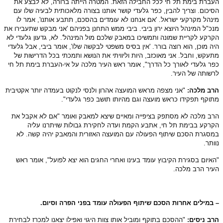
ברת בימת תל חי לכל החבילה הזאת. המטרה הייתה ברורה, לא לבצע את
יכום. וצריך להבין, כפר גלעדי קושר אותנו בצורה מלאכותית לבעיה שלו עם
נהל מקרקעי ישראל. 'אם אנחנו לא עומדים בהסכם, תתבע אותנו', אמר לו
כ"ל המינהל היוצא ירון ביבי. ביבי ממש התחנן בפניהם 'אני מבקש שתעבירו את
רקע לקריית שמונה ותמשיכו במאבק שלכם מול המינהל'. לא, גדעון גלעדי לא
ה מוכן, הוא רוצה בורר. 'אין בסיס משפטי לבקשה שלו', אומר ביבי, אבל גלעדי
עקש, וחבל. אני מאוכזב, היות וליוויתי את הנושא ותמכתי בכל הדרישות של
ר גלעדי לאורך כל הדרך", אומר ראש העיר מלכה על אי-העברת בימת תל חי
שותה של העיר.
רב מלכה:
"אני מצפה מראש המועצה אהרון ולנסי לנקוט בעמדה יותר אקטיבית
וקף תפקידו כראש מועצה וגם מהיותו תושב כפר גלעדי".
ב מלכה לא מסתפק בציפייה ומאיים שיצא למאבק ואומר "אם לא אקבל את
רקע בבימת תל חי, אתבע הקמת ועדה לחקירת גבולות שויתרנו עליה
סגרת הסכם שיתוף הפעולה עם המועצה האזורית והמאבק יהיה קשה. לא
ותר.
איום בסגירת הקיבוץ עומד בעינו ואחרי החגים הוא יצא לפועל", אומר ראש
יר הרב מלכה.
במילים אחרות הסכם שיתוף הפעולה עומד בפני הפרה וסיום.
ב ניסים:
"ההסכם בתוקף ומוביל אותו צוות היגוי ואפילו יצאנו למכרז לבחירת