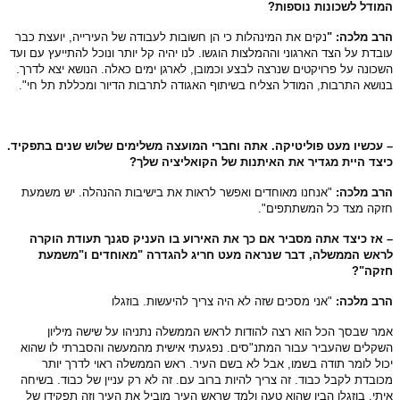
ודל לשכונות נוספות?
ב מלכה: "
נקים את המינהלות כי הן חשובות לעבודה של העירייה, יועצת כבר
בדת על הצד הארגוני וההמלצות הוגשו. לנו יהיה קל יותר ונוכל להתייעץ עם ועד
כונה על פרויקטים שנרצה לבצע וכמובן, לארגן ימים כאלה. הנושא יצא לדרך.
ושא התרבות, המודל הצליח בשיתוף האגודה לתרבות הדיור ומכללת תל חי".
עכשיו מעט פוליטיקה. אתה וחברי המועצה משלימים שלוש שנים בתפקיד.
צד היית מגדיר את האיתנות של הקואליציה שלך?
רב מלכה:
"אנחנו מאוחדים ואפשר לראות את בישיבות ההנהלה. יש משמעת
קה מצד כל המשתתפים".
אז כיצד אתה מסביר אם כך את האירוע בו העניק סגנך תעודת הוקרה
ראש הממשלה, דבר שנראה מעט חריג להגדרה "מאוחדים ו"משמעת
זקה"?
רב מלכה:
"אני מסכים שזה לא היה צריך להיעשות. בוזגלו
ר שבסך הכל הוא רצה להודות לראש הממשלה נתניהו על שישה מיליון
קלים שהעביר עבור המתנ"סים. נפגעתי אישית מהמעשה והסברתי לו שהוא
ול לומר תודה בשמו, אבל לא בשם העיר. ראש הממשלה ראוי לדרך יותר
ובדת לקבל כבוד. זה צריך להיות ברוב עם. זה לא רק עניין של כבוד. בשיחה
תי, בוזגלו הבין שהוא טעה ולמד שראש העיר מוביל את העיר וזה תפקידו של