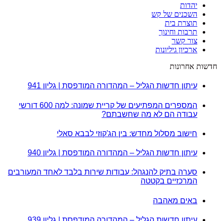
יהדות
השכנים של קש
תוצרת בית
תרבות וחינוך
צור קשר
ארכיון גיליונות
דשות אחרונות
עיתון חדשות הגליל – המהדורה המודפסת | גליון 941
המספרים המפתיעים של קריית שמונה: למה 600 דורשי
עבודה הם לא מה שחשבתם?
חישוב מסלול מחדש: בין הג'קוזי לבבא סאלי
עיתון חדשות הגליל – המהדורה המודפסת | גליון 940
סערה בתיק להנגהל: עבודות שירות בלבד לאחד המעורבים
המרכזיים בקטטה
באים מאהבה
עיתון חדשות הגליל – המהדורה המודפסת | גליון 939