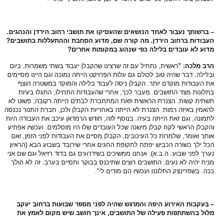
ברשותך נעבור לאחד הנושאים שהעסיקו את תושבי רחוב הירדן והנהגים.
בודות ברחוב הירדן. מה קורה שם, מדוע הסחבת וההתעללות בתושבים?
וע לא עובדים בלילה כפי שנהוג במקומות אחרים?
ב מלכה: "
ראשית, נתחיל עם זה שרצינו שהקבלן יעבוד בשתי משמרות, ביום
לילה, דבר שהיה טוב לכולם גם עלות הפרויקט הייתה נמוכה וגם היינו מסיימים
 העבודות מוקדם יותר. הקבלן ניסה לעבוד בלילה והמוקד במשטרה הוצף
לונות מצד התושבים. מעבר לכך, אחרי שהעבודות התחילו, התגלו בעיות
תית קשות. הצנרת הראשית וזאת המתחברת לבתים הייתה רקובה, פשוט לא
אמין באיזה רמות. הצנרת לא הייתה באחריות הקבלן ולכן, חברת התנור נכנסה
מונה, וגם זאת הייתה בעיה. בנוסף לזה, חודש הרמדאן עיכב את העבודה היות
קבלן הראשי לקח קבלן מישנה שכל העובדים שלו היו מוסלמים. ועכשיו אפתיע
תך ואומר, שלמרות כל העיכובים, הקבלן מסיים את העבודות לפני הזמן, ואם
ל ילך כשורה הכביש יפתח לתקופת החגים אחרי שירובד בשבוע הבא (הראיון
רך לפני שבוע. ה.ב.א). אנחנו ממשיכים בשידרוגים גם בדוד רזיאל וגם שם אני
יח יהיה לא נעים. התושבים רוצים שתיכנס בבוקר ותסיים בערב. זה לא הולך
ה. בשפרינצק התלוננו ועכשיו הם מודים לי".
בעקבות האירוע היפה והמרגש שהיה לפני מספר שבועות ברחוב יעקב
ול בהשתתפות פעילה של התושבים, אינך חושב שיש מקום לאמץ את