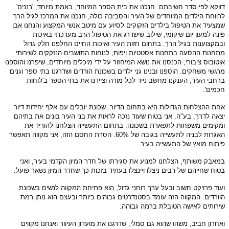
וקא לפי סדר חשיבתם: חנכנו את בית הספר המיוחד, באמת מיוחד, 'רננים'
ווחת הילדים המיוחדים של העיר והסביבה כולה, חנכנו את המרכז לגיל הרך
צעיד את הטיפול בילדים הזקוקים לסיוע עם מיטב אנשי המקצוע והנחנו אבן
נה למעון יום שיקומי, שילוב שישדרג את הטיפול הרב-מערכתי באיכות
מקצוענות בגיל הרך. בתחום חזות העיר ואיכות החיים החלפנו חלק גדול
חנות ההסעה בתחנות אסטטיות ויפות, לנוחות התושבים הנזקקים לשירותי
טובוס ציבורי, הכנסנו את נושא המיחזור על ידי מיכלים מיוחדים, שיפרנו והוספנו
גשי משחקים. הוספנו ובנינו גני ילדים בשכונת הורדים ושדרגנו בתי ספר וגנים
חבי העיר, הענקנו מחשב נייד לכל מורה וציידנו את בתי הספר ב'לוחות
מים'.
ת ההצלחות הגדולות היא בתחום הדיור. שכונת יובלים עם אלף יחידות דיור
אה לדרך, בע"ה. אני בטוח שעוד נזכה לראות את בני העיר בונים את בתיהם
קימים משפחות לתפארת בשכונה. בתחום התעשייה הצלחנו להוריד את
האגרות לבניה לתעשייה בגובה של 60%. הסרת החסם הזה, אני מקווה תאפשר
תוח מואץ של התעשייה בעיר.
אבק משותף, הצלחנו למנוע את סגירתו של חדר המיון הקדמי בעיר, ואני
וח שחייהם של רבים ניצלו ויינצלו בעתיד בזכות כך שחדר המיון נשאר פועל.
וד פרויקט חשוב ובעל ערך רוחני גדול, הוא פתיחת המקווה לנשים בשכונת
ורדים. המקווה הזה עומד בסטנדרטים גבוהים ביותר ובעצם הוא נותן רמת
רותים לאישה הטובלת ברמה גבוהה.
חרון חביב, משהו שהוא גם סמלי, שדרגנו את מועדון העיוור ואנחנו מקווים