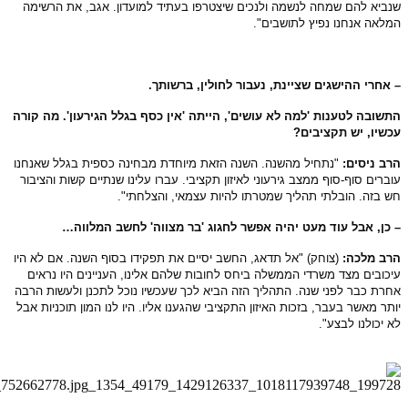
ביא להם שמחה לנשמה ולנכים שיצטרפו בעתיד למועדון. אגב, את הרשימה
לאה אנחנו נפיץ לתושבים".
אחרי ההישגים שציינת, נעבור לחולין, ברשותך.
שובה לטענות 'למה לא עושים', הייתה 'אין כסף בגלל הגירעון'. מה קורה
שיו, יש תקציבים?
ב ניסים:
"נתחיל מהשנה. השנה הזאת מיוחדת מבחינה כספית בגלל שאנחנו
ברים סוף-סוף ממצב גירעוני לאיזון תקציבי. עברו עלינו שנתיים קשות והציבור
 בזה. הובלתי תהליך שמטרתו להיות עצמאי, והצלחתי".
כן, אבל עוד מעט יהיה אפשר לחגוג 'בר מצווה' לחשב המלווה…
רב מלכה:
(צוחק) "אל תדאג, החשב יסיים את תפקידו בסוף השנה. אם לא היו
כובים מצד משרדי הממשלה ביחס לחובות שלהם אלינו, העניינים היו נראים
רת כבר לפני שנה. התהליך הזה הביא לכך שעכשיו נוכל לתכנן ולעשות הרבה
תר מאשר בעבר, בזכות האיזון התקציבי שהגענו אליו. היו לנו המון תוכניות אבל
 יכולנו לבצע".