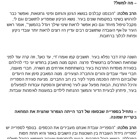
 מה למשל?
רב מלכה:
"הכנסנו קבלנים בנושא הגינון והגיזום ופינוי גרוטאות, ואפשר כבר
רגיש בשינוי במקומות שונים בעיר. נושא הניקיון שמפריע לתושבים וגם לי,
בל טיפול מיוחד וגם כאן אפשר לראות שינוי שילך ויגדל בהמשך", אומר ראש
יר על-אף העובדה שתושבים רבים עדיין היו רוצים לראות יותר עובדי ניקיון
חות לכלוך ברחובות.
נה קרה דבר נפלא בעיר. תושבים קמו ואמרו 'די, עד כאן!', וזה קרה עוד לפני
חאת האוהלים ברוטשילד פרצה. הוקם מטה מאבק בחודש יוני כדי להילחם
גירת מוסדות התרבות בעיר בהשתתפות אזרחים מן השורה, חברי מועצה,
רי וועדי עובדים והורים והחבר'ה הצעירים. מטה המאבק סימן את היעדים
גביהם הייתה הסכמה מקיר לקיר בין רוב החברים. מניעת סגירת הספרייה
יכל התרבות, הבאת מפעל עוגן לעיר (איתוראן) והספקת עבודות למפעלים
יר, פיתרון לבעיית הדיור והמשך ההנחות לילדים במעונות לאימהות עובדות.
נתחיל בספרייה שבסופו של דבר הייתה הגפרור שהצית את המחאה
ריית שמונה.
רב מלכה:
"הספרייה עובדת ואנחנו מעבירים את הכספים. בנוסף לספרייה יש
פרייה ניידת' העוברת בין השכונות ובין הישובים באזור והיא תחת חסות
כללה. בנושא היכל התרבות, הגענו להסכמות שעבור השימוש בהיכל תשלם