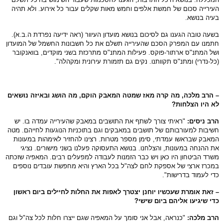
ירייה סכום של חמשת אלפים וחמש מאות שקלים עבור כל אירוע. ולא תהיה
יה בנושא.
עה טובה הגענו גם לסיכום בנושא מועדון העיוור (ראה ידיעה נפרדת ה.ב.א).
מנו עם המפרק הסכם שהעירייה תשלם את כל חשבונות החשמל של המועדון
ל המתנ"ס ארתור-פוקס. פעילות המתנ"ס מתרכזת בשני מוקדים, בוואנקובר
ל-נדרי) ומתנ"ס תקוותנו. נקים גם תזמורת עירונית ומקהלה".
הרב מלכה, מה קרה מאז שמטה המאבק הוקם, מה הושג ובאיזה נושאים
 היו הצלחות?
ב ניסים:
"ראיתי צורך לשתף את התושבים במאבק שהעירייה עמדה בו. יש
יבות למעורבותם של תושבים במאבקים וגם בתוכניות הנוגעות לחייהם. מטה
אבק שבראשו עמדתי, סימן מספר מטרות. רצינו להחזיר לאימהות במעונות
 ההנחה במעונות, והצלחנו. בנושא התעסוקה פעלנו בשני מישורים. נציגי
רד הביטחון היו כאן ויש כבר הזמנות לעבודה למפעלים רבים. המאפיה שזכתה
כרז ארצי של אספקת לחם לצה"ל בכל הארץ והיא מחפשת עובדים נוספים
י לעמוד בדרישות".
זאת אומרת שעכשיו יוחנן יצטרך לאפות את החלות לחיילים ביום ראשון
י שיגיעו אליהם ביום שישי?
רב מלכה:
"כנראה, אבל אני סומך על המאפיה שגם ייצרו חלות לכל צה"ל וגם