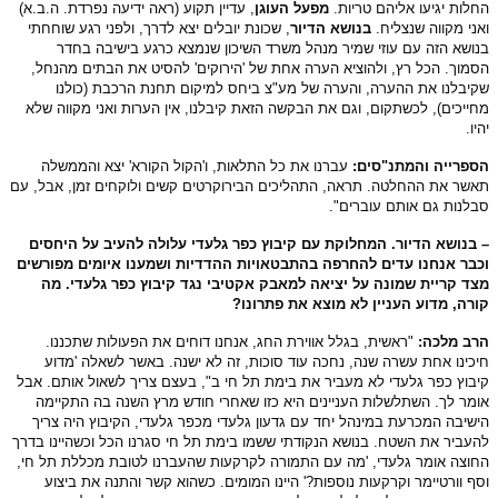
לות יגיעו אליהם טריות.
מפעל העוגן
, עדיין תקוע (ראה ידיעה נפרדת. ה.ב.א)
ני מקווה שנצליח.
בנושא הדיור
, שכונת יובלים יצא לדרך, ולפני רגע שוחחתי
ושא הזה עם עוזי שמיר מנהל משרד השיכון שנמצא כרגע בישיבה בחדר
מוך. הכל רץ, ולהוציא הערה אחת של 'הירוקים' להסיט את הבתים מהנחל,
יבלנו את ההערה, והערה של מע"צ ביחס למיקום תחנת הרכבת (כולנו
ייכים), לכשתקום, וגם את הבקשה הזאת קיבלנו, אין הערות ואני מקווה שלא
יו.
ספרייה והמתנ"סים:
עברנו את כל התלאות, ו'הקול הקורא' יצא והממשלה
שר את ההחלטה. תראה, התהליכים הבירוקרטים קשים ולוקחים זמן, אבל, עם
לנות גם אותם עוברים".
בנושא הדיור. המחלוקת עם קיבוץ כפר גלעדי עלולה להעיב על היחסים
בר אנחנו עדים להחרפה בהתבטאויות ההדדיות ושמענו איומים מפורשים
ד קריית שמונה על יציאה למאבק אקטיבי נגד קיבוץ כפר גלעדי. מה
רה, מדוע העניין לא מוצא את פתרונו?
רב מלכה:
"ראשית, בגלל אווירת החג, אנחנו דוחים את הפעולות שתכננו.
כינו אחת עשרה שנה, נחכה עוד סוכות, זה לא ישנה. באשר לשאלה 'מדוע
בוץ כפר גלעדי לא מעביר את בימת תל חי ב", בעצם צריך לשאול אותם. אבל
מר לך. השתלשלות העניינים היא כזו שאחרי חודש מרץ השנה בה התקיימה
שיבה המכרעת במינהל יחד עם גדעון גלעדי מכפר גלעדי, הקיבוץ היה צריך
עביר את השטח. בנושא הנקודתי ששמו בימת תל חי סגרנו הכל וכשהיינו בדרך
וצה אומר גלעדי, 'מה עם התמורה לקרקעות שהעברנו לטובת מכללת תל חי,
ף וורטיימר וקרקעות נוספות?' היינו המומים. כשהוא קשר והתנה את ביצוע