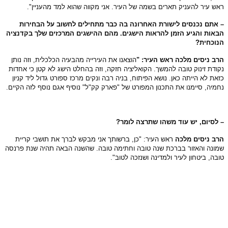
ש עיר להעניק תארים בשמה של העיר. אני מקווה שהוא למד מהעניין".
אתם נכנסים לישורת האחרונה בה כבר מתחילים לחשוב על הבחירות
אות והגיע הזמן להראות הישגים. מהם ההישגים המרכזים שלך בקדנציה
נוכחית?
ב ניסים מלכה ראש העיר: "
הוצאנו את העירייה מהבעיה הכלכלית, וזה נותן
ודת זינוק טובה להמשך. הקואליציה חזקה, וזה בהחלט הישג לא קטן כי אחדות
את לא הייתה כאן. נושא הפיתוח, בניה רבה ונקים מרכז ספורט גדול ליד קניון
מיה, סיימנו את התכנון המפורט של "פארק קק"ל" נוסיף אגם נוסף לזה הקיים.
לסיום, יש עוד משהו שתרצה לומר?
רב
ניסים מלכה
ראש העיר: "כן, ברשותך אני מבקש לברך את תושבי קריית
ונה והאזור בברכת שנה טובה וחתימה טובה. שהשנה הבאה תהיה שנת פרנסה
בה, ביטחון לעיר ולמדינה ושנזכה לטוב".