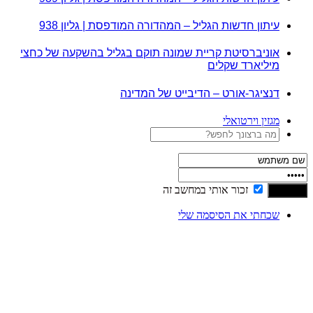
עיתון חדשות הגליל – המהדורה המודפסת | גליון 938
אוניברסיטת קריית שמונה תוקם בגליל בהשקעה של כחצי
מיליארד שקלים
דנציגר-אורט – הדיבייט של המדינה
מגזין וירטואלי
זכור אותי במחשב זה
שכחתי את הסיסמה שלי