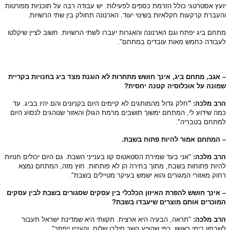
עץ אסטרטגי כולל הזרמת כספים לפעילות. יש עבודה רבה על תוכניות מפורטות
עברת קרקעות חקלאיות בשינוי יעוד. הארנונה תחולק בין שתי הרשויות.
חם ביג יפתח וגם הארנונה והאגרות יעברו לשתי הרשויות. חשוב לציין שיקלטו
בודה כחמש מאות עובדים במתחם".
אגב, מתחם ביג, אינך חושש מתחרות לא הוגנת מצד ביג בחנויות בקריית
ונה על אוכלוסיה קטנה יחסית?
ב מלכה: "
חלק גדול מהמותגים לא קיימים היום בקניונים והם יהיו בביג. עד
ה שידוע לי, המתחם ימשוך תושבים מרמת הגולן והאזור שנוהגים לנסוע היום
מתחם בטבריה".
 המתחם אמור להיות פתוח בשבת.
רב מלכה:
"אני בעד שמירת הסטאטוס קוו בענייני השבת. גם היום יכולים חנויות
יות פתוחות בשבת, מתוך בחירה הן לא פותחות. חוץ מזה, המתחם נמצא
וק מאזורי המגורים והוא ישמש בעיקר מטיילים בשבת".
אינך חושש להפרת האיזון הכלכלי בין עסקים שסגורים בשבת לבין עסקים
וכרים אותם מוצרים שיעבדו בשבת?
רב מלכה:
"תראה, הבעיה היא ארצית. תקוותי היא שמדינת ישראל תעבור
בתון בימי ראשון, כפי שהציע השר סילבן שלום, והעניין ייפתר".