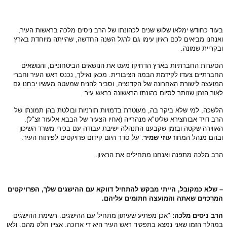
וד כחודש ימלאו שלוש שנים לכהונתו של הרב ניסים מלכה בראשות העיר,
נחנו מביאים לכם ראיון עימו גם לרגל השנה החדשה, שהייתה מיוחדת בארץ
קריית שמונה.
ערות החברתיות בארץ הדחיקו מעט את הנושאים הביטחוניים, והנושאים
ברתיים צעדו לקידמת הבמה הציבורית. מכאן ואילך, נכנס ראש העיר וחברי
ועצה לישורת האחרונה של הקדנציה, וסביר להניח שמעטה מעשיו יבחנו גם
ור הזמן שנותר לסיום כהונתו הראשונה כראש עיר.
שכה, למי שלא ביקר בה, מעוטרת בדמויות תורניות ובולטת בהן תמונתו של
ב דויד אבוחצירא שליט"א מנהרייה (אחיו הצעיר של הבבא אלעזר זצ"ל).
ווירה שקטה ובזמן שקבענו התנהלה ישיבת עבודה עם בכירי משרד השיכון
הם מנהל המחוז
עוזי שמיר
. על סדר היום קידום פרויקטים לפיתוח העיר.
ב מלכה מתפנה ואנחנו מתחילים את הראיון.
שלא כמקובל, הייתי מבקש להתחיל דווקא עם ההישגים שלך, הפרויקטים
מרכזים שאתה והמועצה חתומים עליהם.
ב ניסים מלכה:
"אכן מפתיע שעיתון מתחיל עם ההישגים. רשימת ההישגים
הלך הזמן שאני נמצא בתפקיד ראש העיר היא די ארוכה, אציין חלק מהם, ולאו