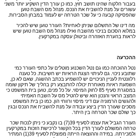
בעבור הלקוח שהינו תושב חוץ, כמו כן עורך הדין השקיע יותר משני
עשורים על מנת להשביח את הנכס. מנהל מס השבח טוען
שהפסיקה קבעה כי על שכר הטרחה יש לעמוד במבחן הסבירות.
מה דינו של התשלום שניתן לאחיות? העורר טוען שיש להכיר
במלוא הסכום בניכוי מהשבח ואילו מנהל מס השבח טוען שיש
לראות בהערת האזהרה וביטולן עסקה במקרקעין.
ההכרעה
נטל ההוכחה כמו גם נטל השכנוע מוטלים על כתפי העורר כמי
שתובע ניכוי. גם לעיתוי הצגת הראיות יש חשיבות. כל טענה
רלוונטית לעניין הניכויים יש להשמיע בכתב ההשגה, שאם לא כן,
השמעת ראיות מאוחרת יכולה להתבצע רק בהליך של תיקון שומה
במסגרת סעיף 85 לחוק המיסוי. על כל פנים, טוען בית המשפט כי
המצב הראוי והנכון הוא שיש להטיל מס על השבח האמיתי
ולהגשים הרמוניה עם דיני מיסוי ורווחי הון. כמו כן בית המשפט
מסכים שעורך הדין ביצע עבודה על מנת להשביח את הנכס ובגין
כך שולם שכר הטרחה בין היתר.
העורר הגביל את עצמו לסעיף 39(7) בו נקבע כי ניתן לנכות שכר
טרחה המשולם לעורך הדין בכל הקשור לרכישת הזכות במקרקעין
ולמכירתה. במידה וההוצאה הייתה מפוצלת לסעיף 39(1) המתיר