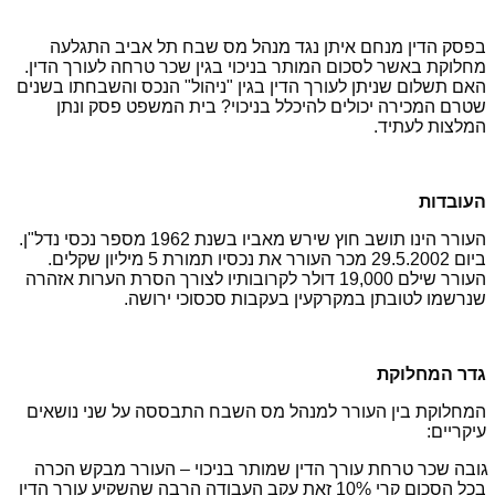
בפסק הדין מנחם איתן נגד מנהל מס שבח תל אביב התגלעה
מחלוקת באשר לסכום המותר בניכוי בגין שכר טרחה לעורך הדין.
האם תשלום שניתן לעורך הדין בגין "ניהול" הנכס והשבחתו בשנים
שטרם המכירה יכולים להיכלל בניכוי? בית המשפט פסק ונתן
המלצות לעתיד.
העובדות
העורר הינו תושב חוץ שירש מאביו בשנת 1962 מספר נכסי נדל"ן.
ביום 29.5.2002 מכר העורר את נכסיו תמורת 5 מיליון שקלים.
העורר שילם 19,000 דולר לקרובותיו לצורך הסרת הערות אזהרה
שנרשמו לטובתן במקרקעין בעקבות סכסוכי ירושה.
גדר המחלוקת
המחלוקת בין העורר למנהל מס השבח התבססה על שני נושאים
עיקריים:
גובה שכר טרחת עורך הדין שמותר בניכוי – העורר מבקש הכרה
בכל הסכום קרי 10% זאת עקב העבודה הרבה שהשקיע עורך הדין