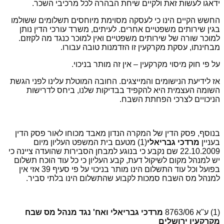
ידאגו לעשות זאת ולקיים שיחת הבהרה לכל מרכיבי השכר.
החשש הקיים הינו כי לעסקה מסוימת מיוחסים תשלומים ששולמו
בגין שירותים משפטיים אחרים. לעיתים, משרד עורכי הדין נותן
למוכר שורה של שירותים משפטיים ואין למוכר כנגד מה לקזזם.
מבחינתו, עסקת מקרקעין זו הזדמנות טובה עבורו.
על פי חוק מיסוי מקרקעין – אין זה מותר בניכוי.
אז לידיעת הנישומים והמייצגים. החובה המוטלת עלינו לפני הגשת
השומה העצמית היא להקפיד בבדיקות שלנו, ביחס לדרישות
הניכויים לצרכי הפחתת השבח.
בנוסף, פסק הדין של המקרה הנדון מאבד מכוחו לאור פסק הדין
בעניין
מרדכי גבריאלי
(1) מטעם בית המשפט העליון מיום
22.10.2009 שם נקבע כי בנוגע למבחן הסבירות שהועדה ציינה כי
יש למנהל מקום לשיקול דעת, קבע העליון כי כל עוד הוכח תשלום
בפועל וכל עוד התשלום הינו מותר בניכוי על פי סעיף 39 אזי אין
למנהל מס השבח סמכות לקבוע שהתשלום הינו בלתי סביר.
(1) ע"א 8763/06
מרדכי גבריאלי ואח' נגד מנהל מס שבח
מקרקעין ירושלים