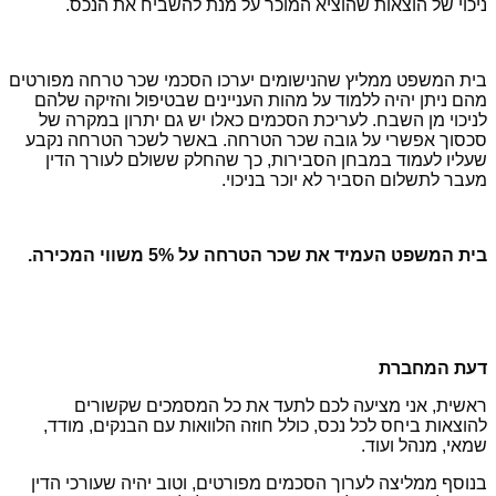
ניכוי של הוצאות שהוציא המוכר על מנת להשביח את הנכס.
בית המשפט ממליץ שהנישומים יערכו הסכמי שכר טרחה מפורטים
מהם ניתן יהיה ללמוד על מהות העניינים שבטיפול והזיקה שלהם
לניכוי מן השבח. לעריכת הסכמים כאלו יש גם יתרון במקרה של
סכסוך אפשרי על גובה שכר הטרחה. באשר לשכר הטרחה נקבע
שעליו לעמוד במבחן הסבירות, כך שהחלק ששולם לעורך הדין
מעבר לתשלום הסביר לא יוכר בניכוי.
בית המשפט העמיד את שכר הטרחה על 5% משווי המכירה.
דעת המחברת
ראשית, אני מציעה לכם לתעד את כל המסמכים שקשורים
להוצאות ביחס לכל נכס, כולל חוזה הלוואות עם הבנקים, מודד,
שמאי, מנהל ועוד.
בנוסף ממליצה לערוך הסכמים מפורטים, וטוב יהיה שעורכי הדין