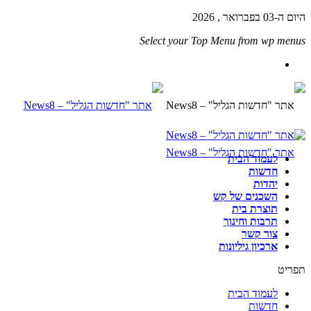
היום ה-03 בפברואר , 2026
Select your Top Menu from wp menus
לעמוד הבית
חדשות
יהדות
השכנים של קש
תוצרת בית
תרבות וחינוך
צור קשר
ארכיון גיליונות
תפריט
לעמוד הבית
חדשות