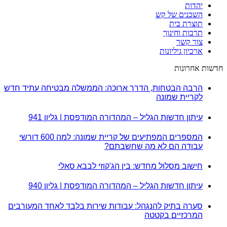
יהדות
השכנים של קש
תוצרת בית
תרבות וחינוך
צור קשר
ארכיון גיליונות
חדשות אחרונות
הרבה הבטחות, הדרך ארוכה: הממשלה מבטיחה עתיד חדש
לקריית שמונה
עיתון חדשות הגליל – המהדורה המודפסת | גליון 941
המספרים המפתיעים של קריית שמונה: למה 600 דורשי
עבודה הם לא מה שחשבתם?
חישוב מסלול מחדש: בין הג'קוזי לבבא סאלי
עיתון חדשות הגליל – המהדורה המודפסת | גליון 940
סערה בתיק להנגהל: עבודות שירות בלבד לאחד המעורבים
המרכזיים בקטטה