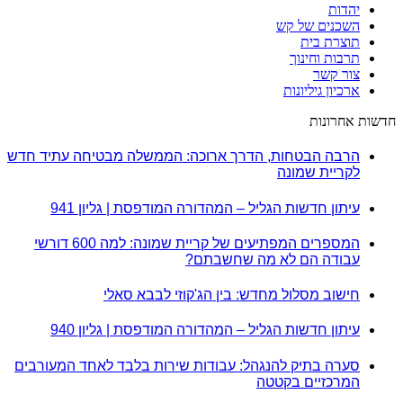
יהדות
השכנים של קש
תוצרת בית
תרבות וחינוך
צור קשר
ארכיון גיליונות
חדשות אחרונות
הרבה הבטחות, הדרך ארוכה: הממשלה מבטיחה עתיד חדש
לקריית שמונה
עיתון חדשות הגליל – המהדורה המודפסת | גליון 941
המספרים המפתיעים של קריית שמונה: למה 600 דורשי
עבודה הם לא מה שחשבתם?
חישוב מסלול מחדש: בין הג'קוזי לבבא סאלי
עיתון חדשות הגליל – המהדורה המודפסת | גליון 940
סערה בתיק להנגהל: עבודות שירות בלבד לאחד המעורבים
המרכזיים בקטטה