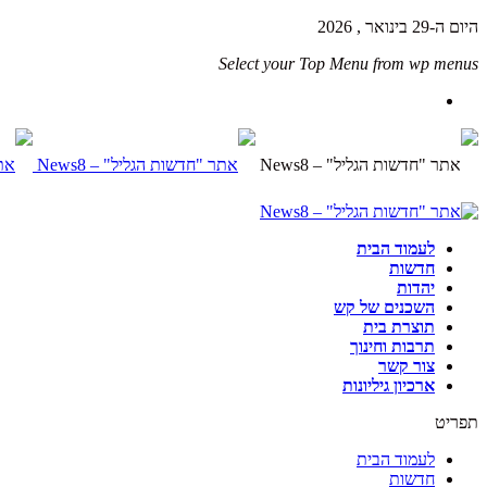
היום ה-29 בינואר , 2026
Select your Top Menu from wp menus
לעמוד הבית
חדשות
יהדות
השכנים של קש
תוצרת בית
תרבות וחינוך
צור קשר
ארכיון גיליונות
תפריט
לעמוד הבית
חדשות