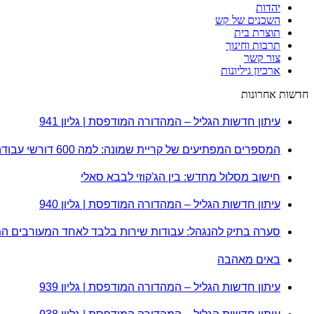
יהדות
השכנים של קש
תוצרת בית
תרבות וחינוך
צור קשר
ארכיון גיליונות
חדשות אחרונות
עיתון חדשות הגליל – המהדורה המודפסת | גליון 941
המספרים המפתיעים של קריית שמונה: למה 600 דורשי עבודה הם לא מה שחשבתם?
חישוב מסלול מחדש: בין הג'קוזי לבבא סאלי
עיתון חדשות הגליל – המהדורה המודפסת | גליון 940
סערה בתיק להנגהל: עבודות שירות בלבד לאחד המעורבים ה
באים מאהבה
עיתון חדשות הגליל – המהדורה המודפסת | גליון 939