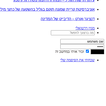
עיתון חדשות הגליל – המהדורה המודפסת | גליון 938
אוניברסיטת קריית שמונה תוקם בגליל בהשקעה של כחצי מיל
דנציגר-אורט – הדיבייט של המדינה
מגזין וירטואלי
זכור אותי במחשב זה
שכחתי את הסיסמה שלי