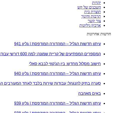
יהדות
השכנים של קש
תוצרת בית
תרבות וחינוך
צור קשר
ארכיון גיליונות
חדשות אחרונות
עיתון חדשות הגליל – המהדורה המודפסת | גליון 941
המספרים המפתיעים של קריית שמונה: למה 600 דורשי עבודה הם לא מה שחשבתם?
חישוב מסלול מחדש: בין הג'קוזי לבבא סאלי
עיתון חדשות הגליל – המהדורה המודפסת | גליון 940
סערה בתיק להנגהל: עבודות שירות בלבד לאחד המעורבים ה
באים מאהבה
עיתון חדשות הגליל – המהדורה המודפסת | גליון 939