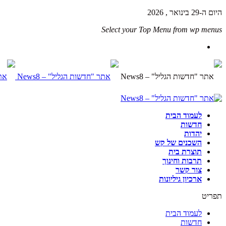
היום ה-29 בינואר , 2026
Select your Top Menu from wp menus
לעמוד הבית
חדשות
יהדות
השכנים של קש
תוצרת בית
תרבות וחינוך
צור קשר
ארכיון גיליונות
תפריט
לעמוד הבית
חדשות