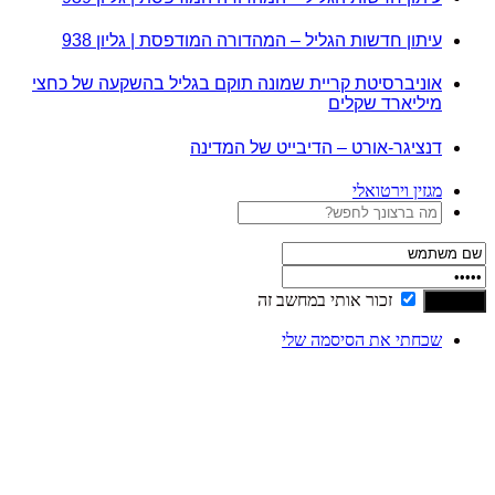
עיתון חדשות הגליל – המהדורה המודפסת | גליון 938
אוניברסיטת קריית שמונה תוקם בגליל בהשקעה של כחצי
מיליארד שקלים
דנציגר-אורט – הדיבייט של המדינה
מגזין וירטואלי
זכור אותי במחשב זה
שכחתי את הסיסמה שלי