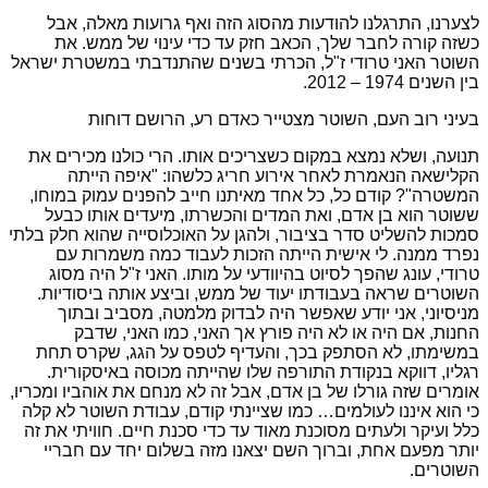
לצערנו, התרגלנו להודעות מהסוג הזה ואף גרועות מאלה, אבל
כשזה קורה לחבר שלך, הכאב חזק עד כדי עינוי של ממש. את
השוטר האני טרודי ז"ל, הכרתי בשנים שהתנדבתי במשטרת ישראל
בין השנים 1974 – 2012.
בעיני רוב העם, השוטר מצטייר כאדם רע, הרושם דוחות
תנועה, ושלא נמצא במקום כשצריכים אותו. הרי כולנו מכירים את
הקלישאה הנאמרת לאחר אירוע חריג כלשהו: "איפה הייתה
המשטרה"? קודם כל, כל אחד מאיתנו חייב להפנים עמוק במוחו,
ששוטר הוא בן אדם, ואת המדים והכשרתו, מיעדים אותו כבעל
סמכות להשליט סדר בציבור, ולהגן על האוכלוסייה שהוא חלק בלתי
נפרד ממנה. לי אישית הייתה הזכות לעבוד כמה משמרות עם
טרודי, עונג שהפך לסיוט בהיוודעי על מותו. האני ז"ל היה מסוג
השוטרים שראה בעבודתו יעוד של ממש, וביצע אותה ביסודיות.
מניסיוני, אני יודע שאפשר היה לבדוק מלמטה, מסביב ובתוך
החנות, אם היה או לא היה פורץ אך האני, כמו האני, שדבק
במשימתו, לא הסתפק בכך, והעדיף לטפס על הגג, שקרס תחת
רגליו, דווקא בנקודת התורפה שלו שהייתה מכוסה באיסקורית.
אומרים שזה גורלו של בן אדם, אבל זה לא מנחם את אוהביו ומכריו,
כי הוא איננו לעולמים… כמו שציינתי קודם, עבודת השוטר לא קלה
כלל ועיקר ולעתים מסוכנת מאוד עד כדי סכנת חיים. חוויתי את זה
יותר מפעם אחת, וברוך השם יצאנו מזה בשלום יחד עם חבריי
השוטרים.