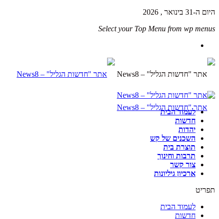
היום ה-31 בינואר , 2026
Select your Top Menu from wp menus
לעמוד הבית
חדשות
יהדות
השכנים של קש
תוצרת בית
תרבות וחינוך
צור קשר
ארכיון גיליונות
תפריט
לעמוד הבית
חדשות