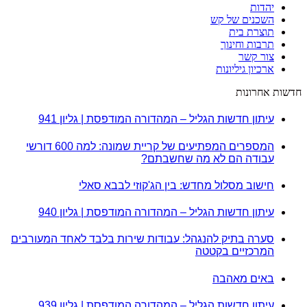
יהדות
השכנים של קש
תוצרת בית
תרבות וחינוך
צור קשר
ארכיון גיליונות
חדשות אחרונות
עיתון חדשות הגליל – המהדורה המודפסת | גליון 941
המספרים המפתיעים של קריית שמונה: למה 600 דורשי
עבודה הם לא מה שחשבתם?
חישוב מסלול מחדש: בין הג'קוזי לבבא סאלי
עיתון חדשות הגליל – המהדורה המודפסת | גליון 940
סערה בתיק להנגהל: עבודות שירות בלבד לאחד המעורבים
המרכזיים בקטטה
באים מאהבה
עיתון חדשות הגליל – המהדורה המודפסת | גליון 939