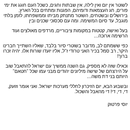
לשוטר אין יום ואין לילה, אין שבתות וחגים, כשכל העם חוגג את ימי
פורים, חג העצמאות ודומיהם, הפגנות ומתחים בכל הארץ,
בירושלים ובשטחים, השוטר מתנתק מביתו וממשפחתו, לזמן בלתי
מוגבל, עד סיום המשימה. ומה עם סכסוכי שכנים ובין
בעל ואישה, קטטות במקומות ציבוריים, מרדפים מאולצים ועוד
הרשימה ארוכה…
כפי ששמתם לב, מדובר בשוטרי סיור בלבד, שאליו השתייך חברינו
היקר, רב סמל בכיר האני טרודי ז"ל, אליו יועדו שורות אלו. יהיה זכרו
ברוך!
וכאילו שזה לא מספיק, גם השנה ממשיך עם ישראל להתאבל שוב
על הירצחם של שישה מיליונים יהודים מבני עמו שכל "חטאם"
היותם בני דת משה…
ובשבוע הבא, יום הזיכרון לחללי מערכות ישראל. ואני אומר וזועק,
די, די, די! די מהאבל והשכול.
יוסי פרטוק