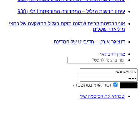
עיתון חדשות הגליל – המהדורה המודפסת | גליון 938
אוניברסיטת קריית שמונה תוקם בגליל בהשקעה של כחצי
מיליארד שקלים
דנציגר-אורט – הדיבייט של המדינה
מגזין וירטואלי
זכור אותי במחשב זה
שכחתי את הסיסמה שלי