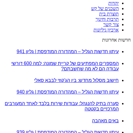
יהדות
השכנים של קש
תוצרת בית
תרבות וחינוך
צור קשר
ארכיון גיליונות
חדשות אחרונות
עיתון חדשות הגליל – המהדורה המודפסת | גליון 941
המספרים המפתיעים של קריית שמונה: למה 600 דורשי
עבודה הם לא מה שחשבתם?
חישוב מסלול מחדש: בין הג'קוזי לבבא סאלי
עיתון חדשות הגליל – המהדורה המודפסת | גליון 940
סערה בתיק להנגהל: עבודות שירות בלבד לאחד המעורבים
המרכזיים בקטטה
באים מאהבה
עיתון חדשות הגליל – המהדורה המודפסת | גליון 939