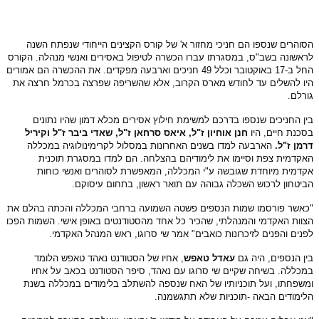
הסוהרים שנספו הם חניכי מחזור א' של קורס הקצינים הייחודי שנפתח השנה
לראשונה בשב"ס, במסגרתו עברו הכשרה לטיפול באסירים ואנשי מנהלה. הקורס
החל ב-17 באוקטובר וכלל 49 חניכים וארבעה מפקדים.
את ההכשרה הם אמורים
היו להשלים עד לחודש מארס הקרוב, אלא שהשריפה שפרצה בכרמל חרצה את
גורלם.
בין החניכים שנספו בדרכם למשימת חילוץ אסירים מכלא דמון שהיו נתונים
בסכנת חיים, היו
חנן אוחיון ז"ל, איאס סרחאן ז"ל, שאדי ביבר ז"ל וקיריל
דרמן ז"ל.
הארבעה למדו בשנים האחרונות במסלול לקרימינולוגיה במכללה
האקדמית צפת וסיימו את לימודיהם בהצלחה. הם למדו במסגרת תוכנית
אקדמית מיוחדת שגובשה ע"י המכללה, המאפשרת לסוהרים ואנשי כוחות
הביטחון לרכוש השכלה גבוהה עם תואר ראשון, בתחום עיסוקם.
"כאשר פורסמו שמות הנספים פשטה השמועה ברחבי המכללה והכתה בהלם את
הצוות האקדמי והמנהלתי, שהכיר כל אחד מהסטודנטים באופן אישי. השמות הפכו
לפנים והפנים לזיכרונות כואבים" אמר שי סרוגו, ראש המנהל האקדמי.
בין הנספים, היה גם
עאדל טאפש
, אחיו של הסטודנט נאהד טאפש הלומד
במכללה. בשיחה שקיים שי סרוגו עם נאהד, סיפר הסטודנט בכאב על אחיו
ומשפחתו, ועל תוכניותיו של האח שנספה להשתלב בלימודים במכללה בשנת
הלימודים הבאה -תוכניות שלא תתגשמנה.