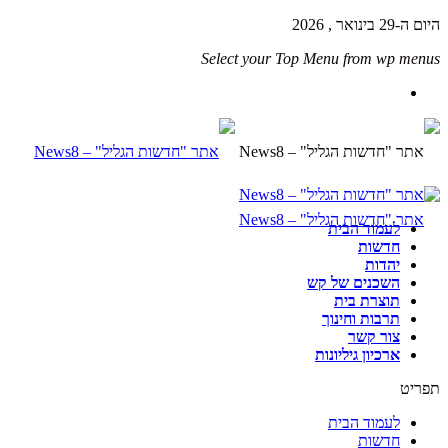
היום ה-29 בינואר , 2026
Select your Top Menu from wp menus
לעמוד הבית
חדשות
יהדות
השכנים של קש
תוצרת בית
תרבות וחינוך
צור קשר
ארכיון גיליונות
תפריט
לעמוד הבית
חדשות