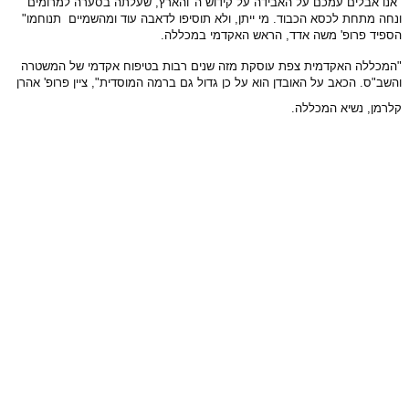
"אנו אבלים עמכם על האבידה על קידוש ה' והארץ, שעלתה בסערה למרומים
ונחה מתחת לכסא הכבוד. מי ייתן, ולא תוסיפו לדאבה עוד ומהשמיים תנוחמו"
הספיד פרופ' משה אדד, הראש האקדמי במכללה.
"המכללה האקדמית צפת עוסקת מזה שנים רבות בטיפוח אקדמי של המשטרה
והשב"ס. הכאב על האובדן הוא על כן גדול גם ברמה המוסדית", ציין פרופ' אהרן
קלרמן, נשיא המכללה.