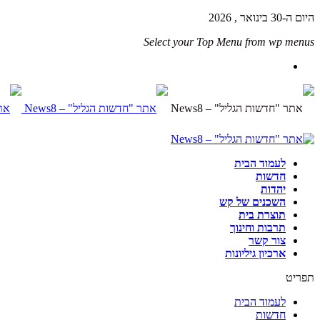
היום ה-30 בינואר , 2026
Select your Top Menu from wp menus
לעמוד הבית
חדשות
יהדות
השכנים של קש
תוצרת בית
תרבות וחינוך
צור קשר
ארכיון גיליונות
תפריט
לעמוד הבית
חדשות