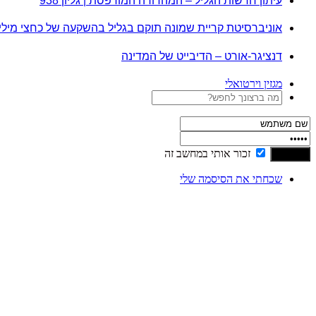
עיתון חדשות הגליל – המהדורה המודפסת | גליון 938
אוניברסיטת קריית שמונה תוקם בגליל בהשקעה של כחצי מיל
דנציגר-אורט – הדיבייט של המדינה
מגזין וירטואלי
זכור אותי במחשב זה
שכחתי את הסיסמה שלי