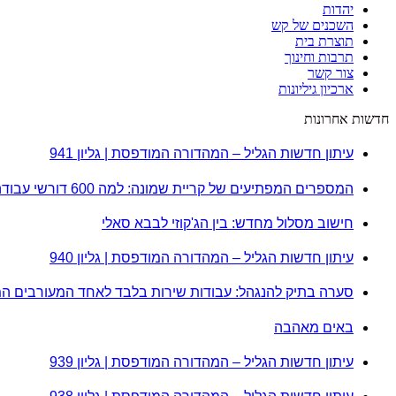
יהדות
השכנים של קש
תוצרת בית
תרבות וחינוך
צור קשר
ארכיון גיליונות
חדשות אחרונות
עיתון חדשות הגליל – המהדורה המודפסת | גליון 941
המספרים המפתיעים של קריית שמונה: למה 600 דורשי עבודה הם לא מה שחשבתם?
חישוב מסלול מחדש: בין הג'קוזי לבבא סאלי
עיתון חדשות הגליל – המהדורה המודפסת | גליון 940
סערה בתיק להנגהל: עבודות שירות בלבד לאחד המעורבים ה
באים מאהבה
עיתון חדשות הגליל – המהדורה המודפסת | גליון 939