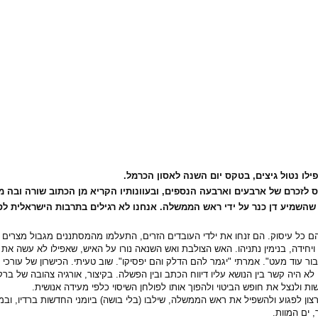
לו נטול גיצים, בטקס יום השנה לאסון הכרמל.
 לזכרם של ארבעים וארבעה הנספים, ובעוונותיו הקריא מן הכתוב שורה ובה 
שמיע דן כנר על ידי ראש הממשלה. אנחנו לא רגילים בתרבות הישראלית לסוג
הם כל עיסוק. הם זנחו את ילדי העובדים הזרים, התעלמו מהמסתננים מגבול מצרים 
ויחידה, בנימין נתניהו. האש הצולבת ואש השנאה נורו על האיש, שאפילו לא עשה א
ר עוד מעט". אמרתי "יגמר להם הדלק והם יפסיקו". שוב טעיתי. הכישרון של עורכי מה
 היה קשר בין הנושא עליו דיווח הכתב ובין הפשלה. בקיצור, אורגיה צהובה של ברק
 ולנצל את חופש הביטוי ולהפוך אותו לפולחן השיסוי כלפי מעידה אנושית.
 לפגוע ולהשפיל את ראש הממשלה, שילבו (בלי בושה) ביומני החדשות ברדיו, ובמה
 ים המוות.