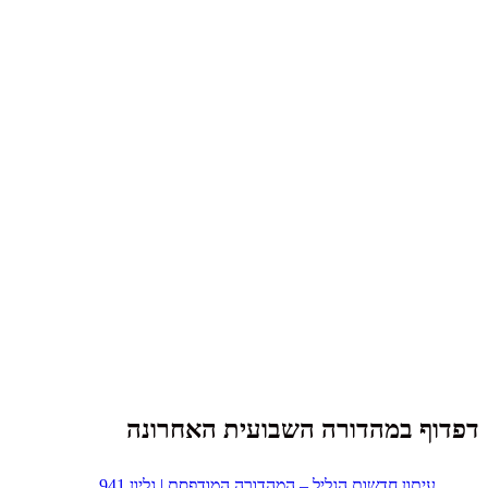
דפדוף במהדורה השבועית האחרונה
עיתון חדשות הגליל – המהדורה המודפסת | גליון 941