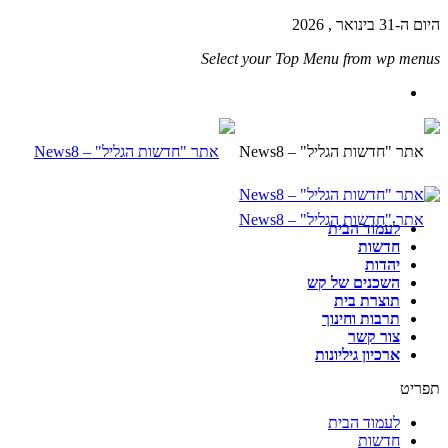
היום ה-31 בינואר , 2026
Select your Top Menu from wp menus
לעמוד הבית
חדשות
יהדות
השכנים של קש
תוצרת בית
תרבות וחינוך
צור קשר
ארכיון גיליונות
תפריט
לעמוד הבית
חדשות