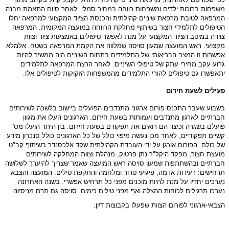
משפחות ברוכות ילדים ומשפחות רווחה במחיר סמלי. לאחר סיום התאמת מבנה
המרפאה לטובת מרפאת שיניים קהילתית והכנסת הציוד המקצועי למרפאה יחלו
הטיפולים לתלמידי חצור בשיתוף מחלקת הרווחה במועצה המקומית. המרפאה
צוידה במיטב הציוד המקצועי על מנת לאפשר טיפולים באמצעות ציוד וצוות
מקצועי. ראש המועצה שמעון סויסה שמלווה את הקמת המרפאה בשטח. אלמלא
אפשרות זו המצב הבריאותי של התלמידים בתחום השיניים היה ממשיך להיות
גרוע עקב מחירי עתק של טיפולי השיניים. לאחר הרצת המרפאה לתלמידים
יתאפשרו גם טיפולים להורי התלמידים מהמשפחות הזקוקות לטיפולים אלו.
פעילים לשעת חירום
בשבוע שעבר התכנס פורום ארגוני מתנדבים הפועלים ביישוב בלשכה לשירותים
חברתיים לארגון מתנדבים ועמותות בשעת חירום. הארגונים העלו את מגוון
פועלם בשגרה וכיצד הם רואים את תפקודם בשעת חירום. בין היתר הועלו מס'
קשיים תפקודיים, לאחר מכן נעשה מיפוי כולל של כל הארגונים כולל סנכרון מידע
של כולם. הפורום אורגן על ידי העובדת הקהילתית שקד אלכסנדר בשיתוף קב"ט
מועצת חצור, מפקד היקל"ר נתן פרטוק, מנהלת וצוות המחלקה לשירותים
חברתיים ובהשתתפות שמעון סויסה ראש המועצה שאמר שצריך להיערך לשלושה
תרחישים: רעידות אדמה, פיגועי טרור ומלחמה והתקפת טילים. המועצה והצבא
נערכים יחדיו על מנת להיות מוכנים מפני כל תרחיש אפשרי. בשנה האחרונה
נערכו תרגילים לכוחות ההצלה ואף מפני טילים כימים. סויסה גם תרם מניסיונו
הצבאי-ארגוני לפורום הצוות שפעלו בקבוצות דיון.