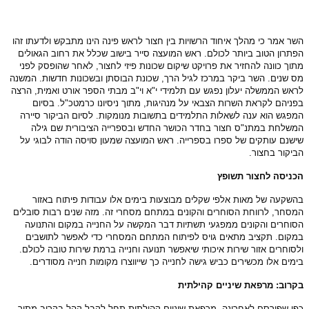
השר אמר כי מהלך איחוד הרשויות בין חצור לראש פינה הינו מתבקש ולדעתו זהו
הפתרון הטוב ביותר לכולם. ראש המועצה סייר בישוב שכלל את רחוב הגאולים
מתוך כוונה להחזיר את פרויקט שיקום שכונות פיזי לחצור, לאחר שהופסק לפני
מס שנים. השר ביקר במרכז לגיל הרך, שכונת הבוסתן ובשכונות חדשות. המשנה
לראש הממשלה יעלון נפגש עם תלמידי י"א וי"ב מבתי הספר אורט ואמית, הרצה
בפניהם לקראת השרות הצבאי על מנהיגות, מתוך ניסיונו כרמטכ"ל. בסיום
המפגש הוא ענה לשאלות התלמידים בתשובות מנומקות. לסיום הביקור סיירה
המשלחת במתנ"ס חצור בחדר הכושר החדש ובספרייה הציבורית שם גילה
שישנם עותקים של ספרו בספרייה. ראש המועצה שמעון סויסה הודה לבוגי על
הביקור בחצור.
הכניסה לחצור תשופץ
בהשקעה של מאות אלפי שקלים מבוצעות בימים אלו עבודות פיתוח באזור
המסחר, לרווחת הסוחרים והקונים במתחם מסחרי זה. מזה שנים רבות סובלים
הסוחרים והקונים ממפגעי תשתיות דבר המקשה על החנייה במקום והתנועה
במקום. תקציב מתאים גויס לפיתוח המתחם המסחרי כדי לאפשר לתושבים
ולסוחרים אזור שירות איכותי שיאפשר תנועה וחנייה ברמת שירות טובה לכולם.
בימים אלו מכשירים כביש גישה לחנייה כך שייווצרו מקומות חנייה מסודרים.
בקרוב: מרפאת שיניים קהילתית
כפי שפורסם לאחרונה, מרפאת שיניים קהילתית תחל לקבל קהל בקרוב מתוך