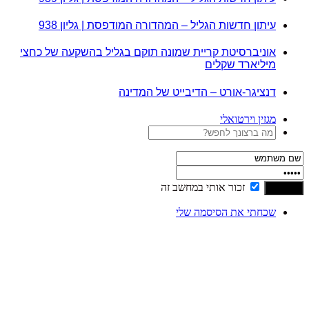
עיתון חדשות הגליל – המהדורה המודפסת | גליון 938
אוניברסיטת קריית שמונה תוקם בגליל בהשקעה של כחצי
מיליארד שקלים
דנציגר-אורט – הדיבייט של המדינה
מגזין וירטואלי
זכור אותי במחשב זה
שכחתי את הסיסמה שלי