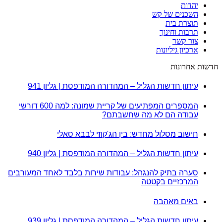
יהדות
השכנים של קש
תוצרת בית
תרבות וחינוך
צור קשר
ארכיון גיליונות
חדשות אחרונות
עיתון חדשות הגליל – המהדורה המודפסת | גליון 941
המספרים המפתיעים של קריית שמונה: למה 600 דורשי
עבודה הם לא מה שחשבתם?
חישוב מסלול מחדש: בין הג'קוזי לבבא סאלי
עיתון חדשות הגליל – המהדורה המודפסת | גליון 940
סערה בתיק להנגהל: עבודות שירות בלבד לאחד המעורבים
המרכזיים בקטטה
באים מאהבה
עיתון חדשות הגליל – המהדורה המודפסת | גליון 939