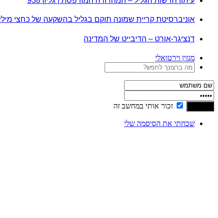
עיתון חדשות הגליל – המהדורה המודפסת | גליון 938
אוניברסיטת קריית שמונה תוקם בגליל בהשקעה של כחצי מיל
דנציגר-אורט – הדיבייט של המדינה
מגזין וירטואלי
זכור אותי במחשב זה
שכחתי את הסיסמה שלי