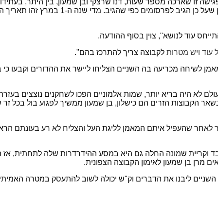
שך הדרך. בפגישה זו שארכה מספר שעות, דנו שרצקי ובן שמעון, בין היתר, 
בתקשורת כתבות בדבר הפגישה, דבר שאכזב מאוד
ייחס עוד לנושא", צוין בסוף ההודעה.
 עוד ויש מטרות
לקבוצה צריך להתרכז בהם".
אמן לשיחה מכריעה בה השניים הצליחו ליישר את ההדורים וקבעו כי ב
לם לא היה בריא יותר, שמות אלמוניים הפכו לשחקנים נוצצים בעזרת
ר הקבוצות הזרים הם כישלון, בן שמעון ממשיך לפגוע בול בכל זר ש
כזכור לאחר שהעפיל איתם המאמן לליגת העל והצליח לא רע בעונתם 
וע. רן פוטר מקריית שלום לאחר 8 מחזורים בלבד וקריית שמונה החלה גם היא במסע ההידרדר
אים מרן בן שמעון לאימון הקבוצה הצפונית.
ניים ליבנו את הדברים וק"ש יכולה לשוב להתעסק במטרה האמיתית