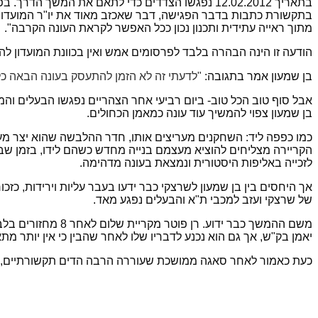
בתאריך 12.02.2012 נפגשו הצדדים כדי לתאם את המ
מתוך ראייה עתידית ותכנון נכון ככל האפשר לקראת העונה הקרבה".
הודעה זו הינה הבהרה בלבד לפרסומים אמש ואין בכוונת המועדון להת
בן שמעון אמר בתגובה:
"לדעתי זה לא הזמן להתעסק בעונה הבאה כל
אבל סוף טוב הכל טוב- ביום רביעי אחר הצהריים נפגשו הבעלים והמ
בן שמעון צפוי להמשיך עוד עונה כמאמן הכחולים.
כמו כפפה ליד: השחקנים מעריצים אותו, חדר ההלבשה שהוא יצר מעו
הקריירה מצליחים להוציא מעצמם בנייה מחדש כשהם לידו, בזמן שבשא
לזכייה באליפות היסטורית ונמצאת בעונה מדהימה.
אך היחסים בין בן שמעון לשרצקי כבר ידעו בעבר עליות וירידות, 
של שרצקי ועזב למכבי ת"א והבעלים נפגע מאד.
משם ההמשך כבר יד
יאמן בק"ש, אך גם הוא נכנע לדבריו שלו לאחר שהבין כי אין יותר מת
כעת כאמור לאחר סאגה ממושכת שעוררה הרבה הדים תקשורתיים, הש