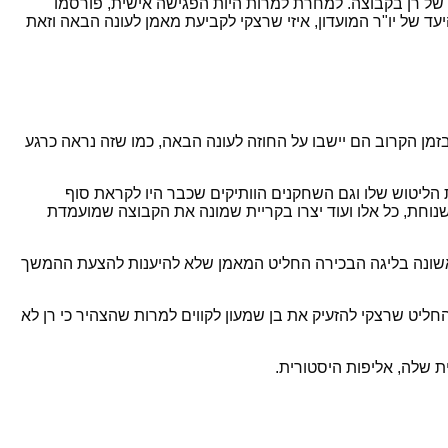
בעתידו של רן בקבוצה. למחרת למרות היות הפגישה אישית, פורסמו
 את יו"ר המועדון שעל כן הגיב לפרסומים כפי שהגיב. מדי שנה ה-1 במרץ זהו תאריך היעד של יו"ר המועדון, איזי שרצקי לקביעת מאמן לעונה הבאה וזאת
זמן הקרוב הם יישבו על החוזה לעונה הבאה, כמו שזה נראה כרגע
 הליטוש שלו וגם השחקנים הוותיקים שכבר היו לקראת סוף
נוחת, כל אלו ועוד יצרו בקריית שמונה את הקבוצה שמועמדת
הראשונה בליגה הבכירה החליט המאמן שלא להיענות להצעת ההמשך
ות שלה לתחתית, אז החליט שרצקי להזעיק את בן שמעון לקווים למרות שהצהיר כי רן לא
 שלה, אליפות היסטורית.