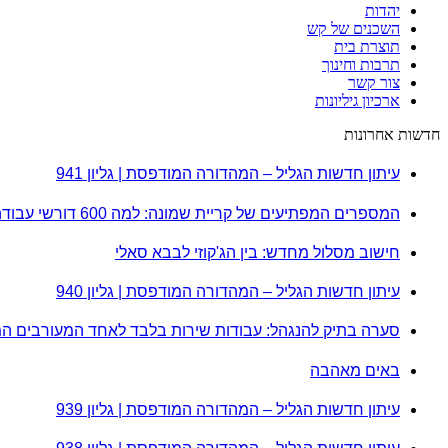
יהדות
השכנים של קש
תוצרת בית
תרבות וחינוך
צור קשר
ארכיון גיליונות
חדשות אחרונות
עיתון חדשות הגליל – המהדורה המודפסת | גליון 941
המספרים המפתיעים של קריית שמונה: למה 600 דורשי עבודה הם לא מה שחשבתם?
חישוב מסלול מחדש: בין הג'קוזי לבבא סאלי
עיתון חדשות הגליל – המהדורה המודפסת | גליון 940
סערה בתיק להנגהל: עבודות שירות בלבד לאחד המעורבים ה
באים מאהבה
עיתון חדשות הגליל – המהדורה המודפסת | גליון 939