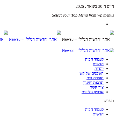
היום ה-30 בינואר , 2026
Select your Top Menu from wp menus
לעמוד הבית
חדשות
יהדות
השכנים של קש
תוצרת בית
תרבות וחינוך
צור קשר
ארכיון גיליונות
תפריט
לעמוד הבית
חדשות