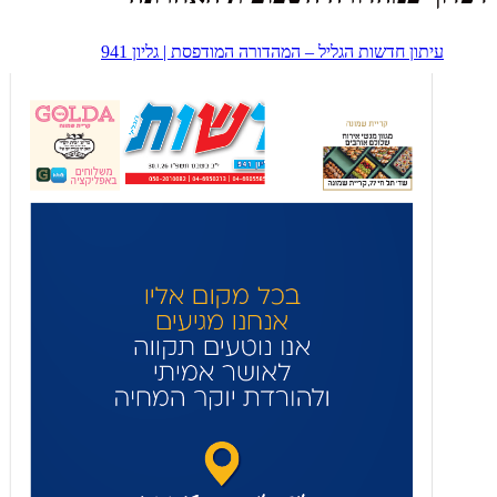
עיתון חדשות הגליל – המהדורה המודפסת | גליון 941