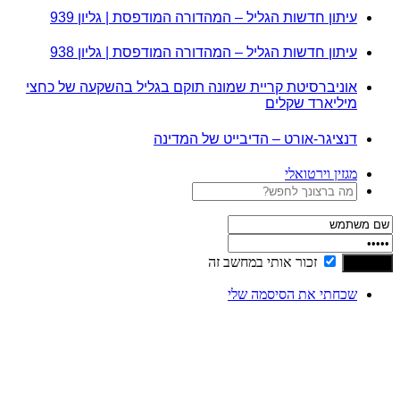
עיתון חדשות הגליל – המהדורה המודפסת | גליון 939
עיתון חדשות הגליל – המהדורה המודפסת | גליון 938
אוניברסיטת קריית שמונה תוקם בגליל בהשקעה של כחצי
מיליארד שקלים
דנציגר-אורט – הדיבייט של המדינה
מגזין וירטואלי
זכור אותי במחשב זה
שכחתי את הסיסמה שלי