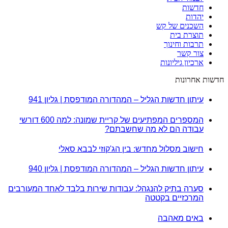
חדשות
יהדות
השכנים של קש
תוצרת בית
תרבות וחינוך
צור קשר
ארכיון גיליונות
חדשות אחרונות
עיתון חדשות הגליל – המהדורה המודפסת | גליון 941
המספרים המפתיעים של קריית שמונה: למה 600 דורשי
עבודה הם לא מה שחשבתם?
חישוב מסלול מחדש: בין הג'קוזי לבבא סאלי
עיתון חדשות הגליל – המהדורה המודפסת | גליון 940
סערה בתיק להנגהל: עבודות שירות בלבד לאחד המעורבים
המרכזיים בקטטה
באים מאהבה