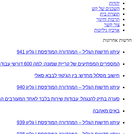
יהדות
השכנים של קש
תוצרת בית
תרבות וחינוך
צור קשר
ארכיון גיליונות
חדשות אחרונות
עיתון חדשות הגליל – המהדורה המודפסת | גליון 941
המספרים המפתיעים של קריית שמונה: למה 600 דורשי עבודה הם לא מה שחשבתם?
חישוב מסלול מחדש: בין הג'קוזי לבבא סאלי
עיתון חדשות הגליל – המהדורה המודפסת | גליון 940
סערה בתיק להנגהל: עבודות שירות בלבד לאחד המעורבים ה
באים מאהבה
עיתון חדשות הגליל – המהדורה המודפסת | גליון 939