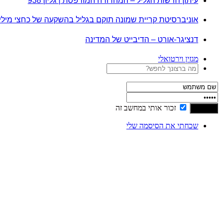
עיתון חדשות הגליל – המהדורה המודפסת | גליון 938
אוניברסיטת קריית שמונה תוקם בגליל בהשקעה של כחצי מיל
דנציגר-אורט – הדיבייט של המדינה
מגזין וירטואלי
זכור אותי במחשב זה
שכחתי את הסיסמה שלי