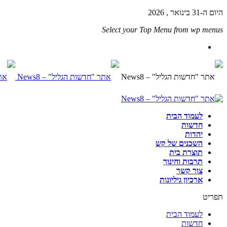
היום ה-31 בינואר , 2026
Select your Top Menu from wp menus
לעמוד הבית
חדשות
יהדות
השכנים של קש
תוצרת בית
תרבות וחינוך
צור קשר
ארכיון גיליונות
תפריט
לעמוד הבית
חדשות