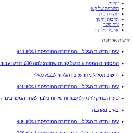
יהדות
השכנים של קש
תוצרת בית
תרבות וחינוך
צור קשר
ארכיון גיליונות
חדשות אחרונות
עיתון חדשות הגליל – המהדורה המודפסת | גליון 941
המספרים המפתיעים של קריית שמונה: למה 600 דורשי עבודה הם לא מה שחשבתם?
חישוב מסלול מחדש: בין הג'קוזי לבבא סאלי
עיתון חדשות הגליל – המהדורה המודפסת | גליון 940
סערה בתיק להנגהל: עבודות שירות בלבד לאחד המעורבים ה
באים מאהבה
עיתון חדשות הגליל – המהדורה המודפסת | גליון 939