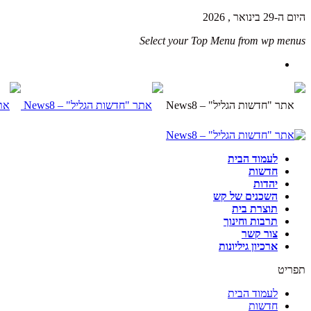
היום ה-29 בינואר , 2026
Select your Top Menu from wp menus
לעמוד הבית
חדשות
יהדות
השכנים של קש
תוצרת בית
תרבות וחינוך
צור קשר
ארכיון גיליונות
תפריט
לעמוד הבית
חדשות