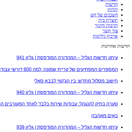
חדשות
יהדות
השכנים של קש
תוצרת בית
תרבות וחינוך
צור קשר
ארכיון גיליונות
חדשות אחרונות
עיתון חדשות הגליל – המהדורה המודפסת | גליון 941
המספרים המפתיעים של קריית שמונה: למה 600 דורשי עבודה הם לא מה שחשבתם?
חישוב מסלול מחדש: בין הג'קוזי לבבא סאלי
עיתון חדשות הגליל – המהדורה המודפסת | גליון 940
סערה בתיק להנגהל: עבודות שירות בלבד לאחד המעורבים ה
באים מאהבה
עיתון חדשות הגליל – המהדורה המודפסת | גליון 939