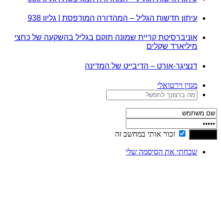
עיתון חדשות הגליל – המהדורה המודפסת | גליון 938
אוניברסיטת קריית שמונה תוקם בגליל בהשקעה של כחצי
מיליארד שקלים
דנציגר-אורט – הדיבייט של המדינה
מגזין וירטואלי
זכור אותי במחשב זה
שכחתי את הסיסמה שלי