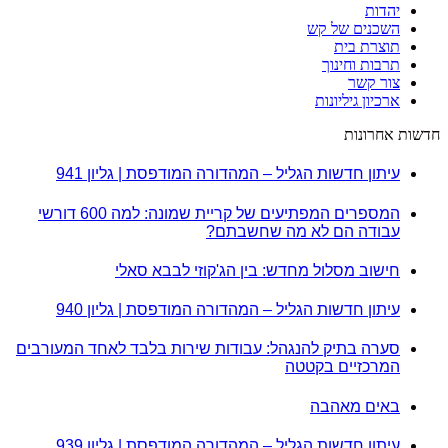
יהדות
השכנים של קש
תוצרת בית
תרבות וחינוך
צור קשר
ארכיון גיליונות
חדשות אחרונות
עיתון חדשות הגליל – המהדורה המודפסת | גליון 941
המספרים המפתיעים של קריית שמונה: למה 600 דורשי
עבודה הם לא מה שחשבתם?
חישוב מסלול מחדש: בין הג'קוזי לבבא סאלי
עיתון חדשות הגליל – המהדורה המודפסת | גליון 940
סערה בתיק להנגהל: עבודות שירות בלבד לאחד המעורבים
המרכזיים בקטטה
באים מאהבה
עיתון חדשות הגליל – המהדורה המודפסת | גליון 939