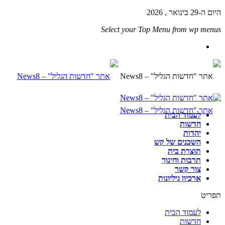
היום ה-29 בינואר , 2026
Select your Top Menu from wp menus
לעמוד הבית
חדשות
יהדות
השכנים של קש
תוצרת בית
תרבות וחינוך
צור קשר
ארכיון גיליונות
תפריט
לעמוד הבית
חדשות