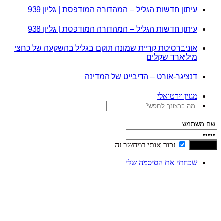
עיתון חדשות הגליל – המהדורה המודפסת | גליון 939
עיתון חדשות הגליל – המהדורה המודפסת | גליון 938
אוניברסיטת קריית שמונה תוקם בגליל בהשקעה של כחצי
מיליארד שקלים
דנציגר-אורט – הדיבייט של המדינה
מגזין וירטואלי
זכור אותי במחשב זה
שכחתי את הסיסמה שלי