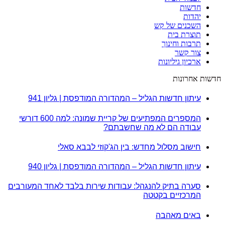
חדשות
יהדות
השכנים של קש
תוצרת בית
תרבות וחינוך
צור קשר
ארכיון גיליונות
חדשות אחרונות
עיתון חדשות הגליל – המהדורה המודפסת | גליון 941
המספרים המפתיעים של קריית שמונה: למה 600 דורשי
עבודה הם לא מה שחשבתם?
חישוב מסלול מחדש: בין הג'קוזי לבבא סאלי
עיתון חדשות הגליל – המהדורה המודפסת | גליון 940
סערה בתיק להנגהל: עבודות שירות בלבד לאחד המעורבים
המרכזיים בקטטה
באים מאהבה