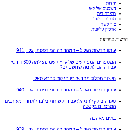
יהדות
השכנים של קש
תוצרת בית
תרבות וחינוך
צור קשר
ארכיון גיליונות
חדשות אחרונות
עיתון חדשות הגליל – המהדורה המודפסת | גליון 941
המספרים המפתיעים של קריית שמונה: למה 600 דורשי
עבודה הם לא מה שחשבתם?
חישוב מסלול מחדש: בין הג'קוזי לבבא סאלי
עיתון חדשות הגליל – המהדורה המודפסת | גליון 940
סערה בתיק להנגהל: עבודות שירות בלבד לאחד המעורבים
המרכזיים בקטטה
באים מאהבה
עיתון חדשות הגליל – המהדורה המודפסת | גליון 939