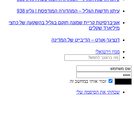
עיתון חדשות הגליל – המהדורה המודפסת | גליון 938
אוניברסיטת קריית שמונה תוקם בגליל בהשקעה של כחצי
מיליארד שקלים
דנציגר-אורט – הדיבייט של המדינה
מגזין וירטואלי
זכור אותי במחשב זה
שכחתי את הסיסמה שלי