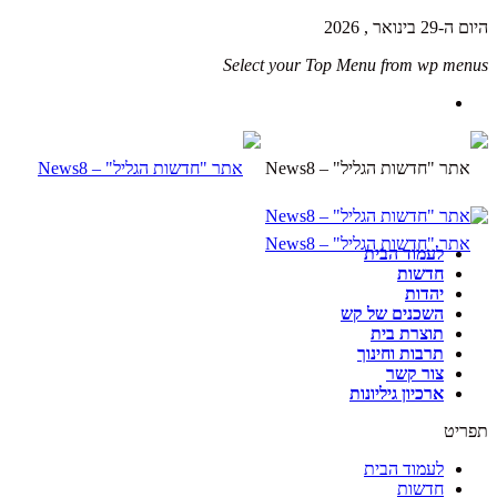
היום ה-29 בינואר , 2026
Select your Top Menu from wp menus
לעמוד הבית
חדשות
יהדות
השכנים של קש
תוצרת בית
תרבות וחינוך
צור קשר
ארכיון גיליונות
תפריט
לעמוד הבית
חדשות