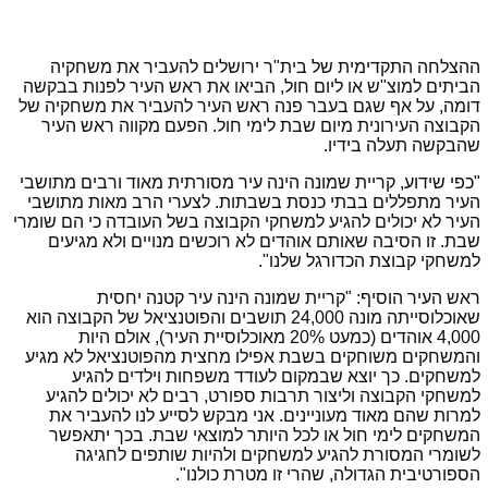
ההצלחה התקדימית של בית"ר ירושלים להעביר את משחקיה
הביתים למוצ"ש או ליום חול, הביאו את ראש העיר לפנות בבקשה
דומה, על אף שגם בעבר פנה ראש העיר להעביר את משחקיה של
הקבוצה העירונית מיום שבת לימי חול. הפעם מקווה ראש העיר
שהבקשה תעלה בידיו.
"כפי שידוע, קריית שמונה הינה עיר מסורתית מאוד ורבים מתושבי
העיר מתפללים בבתי כנסת בשבתות. לצערי הרב מאות מתושבי
העיר לא יכולים להגיע למשחקי הקבוצה בשל העובדה כי הם שומרי
שבת. זו הסיבה שאותם אוהדים לא רוכשים מנויים ולא מגיעים
למשחקי קבוצת הכדורגל שלנו".
ראש העיר הוסיף: "קריית שמונה הינה עיר קטנה יחסית
שאוכלוסייתה מונה 24,000 תושבים והפוטנציאל של הקבוצה הוא
4,000 אוהדים (כמעט 20% מאוכלוסיית העיר), אולם היות
והמשחקים משוחקים בשבת אפילו מחצית מהפוטנציאל לא מגיע
למשחקים. כך יוצא שבמקום לעודד משפחות וילדים להגיע
למשחקי הקבוצה וליצור תרבות ספורט, רבים לא יכולים להגיע
למרות שהם מאוד מעוניינים. אני מבקש לסייע לנו להעביר את
המשחקים לימי חול או לכל היותר למוצאי שבת. בכך יתאפשר
לשומרי המסורת להגיע למשחקים ולהיות שותפים לחגיגה
הספורטיבית הגדולה, שהרי זו מטרת כולנו".