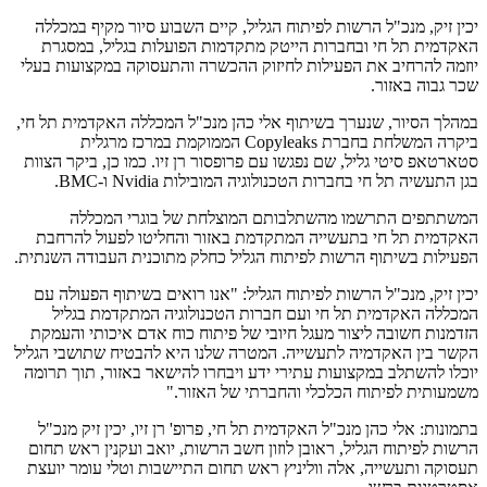
יכין זיק, מנכ"ל הרשות לפיתוח הגליל, קיים השבוע סיור מקיף במכללה
האקדמית תל חי ובחברות הייטק מתקדמות הפועלות בגליל, במסגרת
יוזמה להרחיב את הפעילות לחיזוק ההכשרה והתעסוקה במקצועות בעלי
שכר גבוה באזור.
במהלך הסיור, שנערך בשיתוף אלי כהן מנכ"ל המכללה האקדמית תל חי,
ביקרה המשלחת בחברת Copyleaks הממוקמת במרכז מרגלית
סטארטאפ סיטי גליל, שם נפגשו עם פרופסור רן זיו. כמו כן, ביקר הצוות
בגן התעשיה תל חי בחברות הטכנולוגיה המובילות Nvidia ו-BMC.
המשתתפים התרשמו מהשתלבותם המוצלחת של בוגרי המכללה
האקדמית תל חי בתעשייה המתקדמת באזור והחליטו לפעול להרחבת
הפעילות בשיתוף הרשות לפיתוח הגליל כחלק מתוכנית העבודה השנתית.
יכין זיק, מנכ"ל הרשות לפיתוח הגליל: "אנו רואים בשיתוף הפעולה עם
המכללה האקדמית תל חי ועם חברות הטכנולוגיה המתקדמת בגליל
הזדמנות חשובה ליצור מעגל חיובי של פיתוח כוח אדם איכותי והעמקת
הקשר בין האקדמיה לתעשייה. המטרה שלנו היא להבטיח שתושבי הגליל
יוכלו להשתלב במקצועות עתירי ידע ויבחרו להישאר באזור, תוך תרומה
משמעותית לפיתוח הכלכלי והחברתי של האזור."
בתמונות: אלי כהן מנכ"ל האקדמית תל חי, פרופ' רן זיו, יכין זיק מנכ"ל
הרשות לפיתוח הגליל, ראובן לוזון חשב הרשות, יואב ועקנין ראש תחום
תעסוקה ותעשייה, אלה ווליניץ ראש תחום התיישבות וטלי עומר יועצת