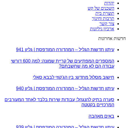
יהדות
השכנים של קש
תוצרת בית
תרבות וחינוך
צור קשר
ארכיון גיליונות
חדשות אחרונות
עיתון חדשות הגליל – המהדורה המודפסת | גליון 941
המספרים המפתיעים של קריית שמונה: למה 600 דורשי
עבודה הם לא מה שחשבתם?
חישוב מסלול מחדש: בין הג'קוזי לבבא סאלי
עיתון חדשות הגליל – המהדורה המודפסת | גליון 940
סערה בתיק להנגהל: עבודות שירות בלבד לאחד המעורבים
המרכזיים בקטטה
באים מאהבה
עיתון חדשות הגליל – המהדורה המודפסת | גליון 939