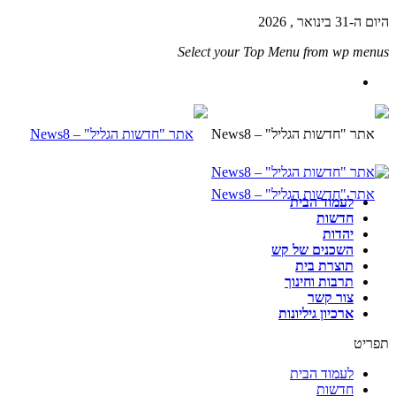
היום ה-31 בינואר , 2026
Select your Top Menu from wp menus
לעמוד הבית
חדשות
יהדות
השכנים של קש
תוצרת בית
תרבות וחינוך
צור קשר
ארכיון גיליונות
תפריט
לעמוד הבית
חדשות