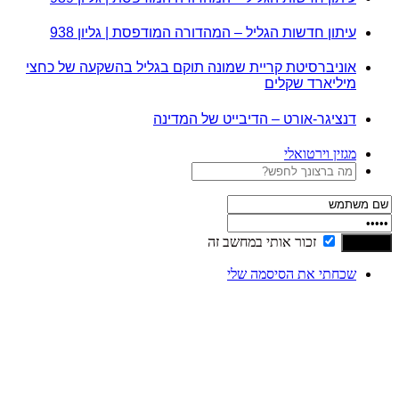
עיתון חדשות הגליל – המהדורה המודפסת | גליון 938
אוניברסיטת קריית שמונה תוקם בגליל בהשקעה של כחצי
מיליארד שקלים
דנציגר-אורט – הדיבייט של המדינה
מגזין וירטואלי
זכור אותי במחשב זה
שכחתי את הסיסמה שלי