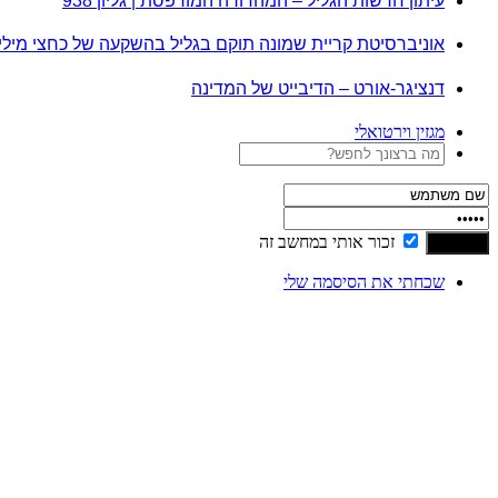
עיתון חדשות הגליל – המהדורה המודפסת | גליון 938
אוניברסיטת קריית שמונה תוקם בגליל בהשקעה של כחצי מיל
דנציגר-אורט – הדיבייט של המדינה
מגזין וירטואלי
זכור אותי במחשב זה
שכחתי את הסיסמה שלי