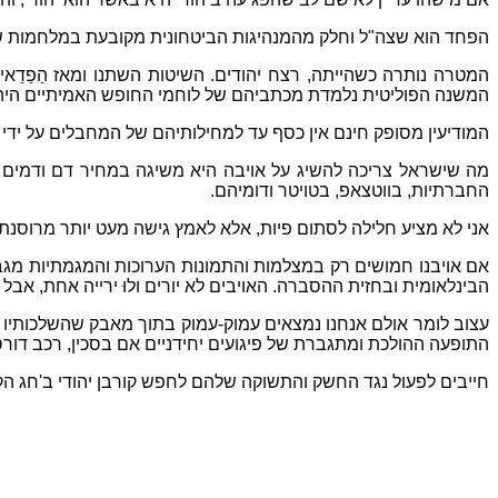
הפחד הוא שצה"ל וחלק מהמנהיגות הביטחונית מקובעת במלחמות של
המטרה נותרה כשהייתה, רצח יהודים. השיטות השתנו ומאז הַפַדַא
המשנה הפוליטית נלמדת מכתביהם של לוחמי החופש האמיתיים היהו
המודיעין מסופק חינם אין כסף עד למחילותיהם של המחבלים על יד
מה שישראל צריכה להשיג על אויבה היא משיגה במחיר דם ודמים וס
החברתיות, בווטצאפ, בטויטר ודומיהם.
אני לא מציע חלילה לסתום פיות, אלא לאמץ גישה מעט יותר מרוסנת ו
אם אויבנו חמושים רק במצלמות והתמונות הערוכות והמגמתיות מג
הבינלאומית ובחזית ההסברה. האויבים לא יורים ולוּ ירייה אחת, אבל
עצוב לומר אולם אנחנו נמצאים עמוק-עמוק בתוך מאבק שהשלכותיו 
התופעה ההולכת ומתגברת של פיגועים יחידניים אם בסכין, רכב דורס
חייבים לפעול נגד החשק והתשוקה שלהם לחפש קורבן יהודי ב'חג הקו