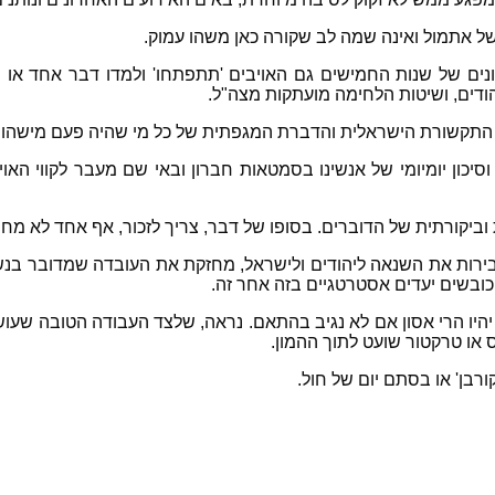
 אתמול ואינה שמה לב שקורה כאן משהו עמוק.
יונים של שנות החמישים גם האויבים 'תתפתחו' ולמדו דבר אחד או
דים, ושיטות הלחימה מועתקות מצה"ל.
י התקשורת הישראלית והדברת המגפתית של כל מי שהיה פעם מישהו א
יכון יומיומי של אנשינו בסמטאות חברון ובאי שם מעבר לקווי הא
ביקורתית של הדוברים. בסופו של דבר, צריך לזכור, אף אחד לא מחיי
בירות את השנאה ליהודים ולישראל, מחזקת את העובדה שמדובר בנ
 כובשים יעדים אסטרטגיים בזה אחר זה.
יהיו הרי אסון אם לא נגיב בהתאם. נראה, שלצד העבודה הטובה שע
 או טרקטור שועט לתוך ההמון.
רבן' או בסתם יום של חול.