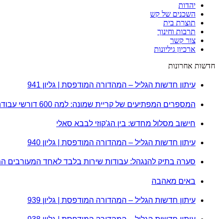
יהדות
השכנים של קש
תוצרת בית
תרבות וחינוך
צור קשר
ארכיון גיליונות
חדשות אחרונות
עיתון חדשות הגליל – המהדורה המודפסת | גליון 941
המספרים המפתיעים של קריית שמונה: למה 600 דורשי עבודה הם לא מה שחשבתם?
חישוב מסלול מחדש: בין הג'קוזי לבבא סאלי
עיתון חדשות הגליל – המהדורה המודפסת | גליון 940
סערה בתיק להנגהל: עבודות שירות בלבד לאחד המעורבים ה
באים מאהבה
עיתון חדשות הגליל – המהדורה המודפסת | גליון 939