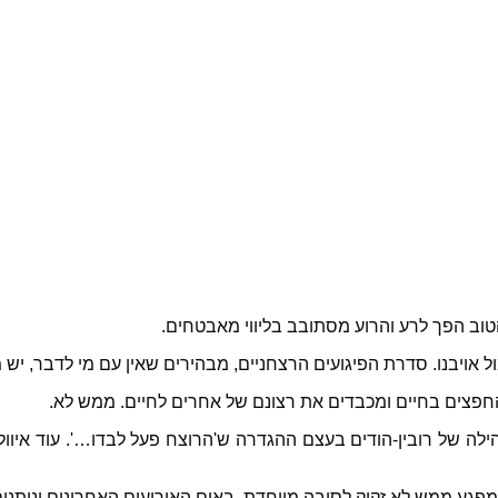
ב הפך לרע והרוע מסתובב בליווי מאבטחים.
ויבנו. סדרת הפיגועים הרצחניים, מבהירים שאין עם מי לדבר, יש מ
 החפצים בחיים ומכבדים את רצונם של אחרים לחיים. ממש לא.
ילה של רובין-הודים בעצם ההגדרה ש'הרוצח פעל לבדו…'. עוד איוול
המפגע ממש לא זקוק לסיבה מיוחדת, באים האירועים האחרונים ונותני