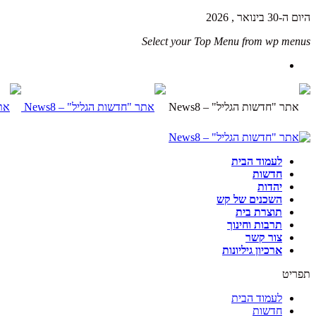
היום ה-30 בינואר , 2026
Select your Top Menu from wp menus
לעמוד הבית
חדשות
יהדות
השכנים של קש
תוצרת בית
תרבות וחינוך
צור קשר
ארכיון גיליונות
תפריט
לעמוד הבית
חדשות