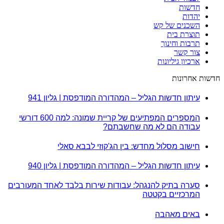
חדשות
יהדות
השכנים של קש
תוצרת בית
תרבות וחינוך
צור קשר
ארכיון גיליונות
חדשות אחרונות
עיתון חדשות הגליל – המהדורה המודפסת | גליון 941
המספרים המפתיעים של קריית שמונה: למה 600 דורשי
עבודה הם לא מה שחשבתם?
חישוב מסלול מחדש: בין הג'קוזי לבבא סאלי
עיתון חדשות הגליל – המהדורה המודפסת | גליון 940
סערה בתיק להנגהל: עבודות שירות בלבד לאחד המעורבים
המרכזיים בקטטה
באים מאהבה