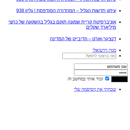
עיתון חדשות הגליל – המהדורה המודפסת | גליון 938
אוניברסיטת קריית שמונה תוקם בגליל בהשקעה של כחצי
מיליארד שקלים
דנציגר-אורט – הדיבייט של המדינה
מגזין וירטואלי
זכור אותי במחשב זה
שכחתי את הסיסמה שלי