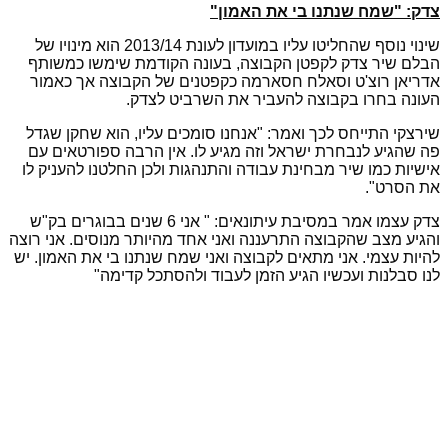
צדק: "שמח שנתנו בי את האמון"
שינוי נוסף שהחליטו עליו במועדון לעונת 2013/14 הוא מינויו של
הבלם שיר צדק לקפטן הקבוצה, בעונה הקודמת שימשו כמשותף
אדריאן רוצ'ט וסאלח חסארמה כקפטנים של הקבוצה אך כאמור
העונה בחרו בקבוצה להעביר את השרביט לצדק.
שירצקי התייחס לכך ואמר: "אנחנו סומכים עליו, הוא שחקן שגדל
פה שהגיע לנבחרת ישראל וזה מגיע לו. אין הרבה ספורטאים עם
אישיות כמו שיר מבחינת עבודה והתנהגות ולכן החלטנו להעניק לו
את הסרט".
צדק עצמו אמר במסיבת עיתונאים: " אני 6 שנים בבוגרים בק"ש
והגיע מצב שהקבוצה התרעננה ואני אחד מהיותר מנוסים. אני רוצה
להיות עצמי. אני מתאים לקבוצה ואני שמח שנתנו בי את האמון. יש
לנו סבלנות ועכשיו הגיע הזמן לעבוד ולהסתכל קדימה"