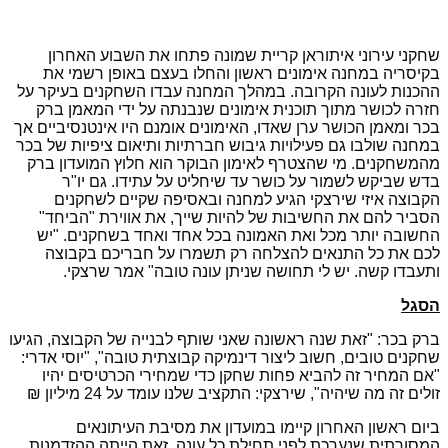
שחקני עירוני איתוראן קריית שמונה פתחו את השבוע האחרון
בקיסריה במחנה אימונים ראשון והחלו בעצם באופן רשמי את
ההכנות לעונה הקרובה. במהלך המחנה עבדו השחקנים בעיקר על
חזרה לכושר מתוך תוכנית אימונים שנבנתה על ידי המאמן ברק
בכר ומאמן הכושר ערן שאדו, האימונים אומנם היו אינטנסיביים אך
במחנה שולבו גם פעילויות גיבוש חברתיות ותיאום ציפיות של בכר
מהמשחקנים. מי שהצטרף לאימון הבוקר הוא חלוץ המועדון ברק
בדש שביקש לשמור על כושר עד שיחליט על עתידו. גם יו"ר
הקבוצה איזי שירצקי הגיע למחנה ובאסיפה שקיים לשחקנים
הסביר להם את החשיבות של להיות שייך, את אווירת "הביחד"
החשובה יותר מכל ואת האמונה בכל אחד ואחד בשחקנים. "יש
לכם את כל התנאים להצלחה רק תשמרו על חבריכם בקבוצה
ותעבדו קשה. יש לי תחושה שניתן עונה טובה" אמר שרצקי.
הסגל
ברק בכר: "זאת שנה ראשונה שאני שותף לבנייה של הקבוצה, הגיעו
שחקנים טובים, חשוב ליצור דינמיקה קבוצתית טובה", "יוסי אדרי:
"אם המחיר זה להביא פחות שחקן כדי שמחירי הכרטיסים יהיו
זולים זה מה שיהיה", שירצקי: התקציב שלנו עומד על 24 מיליון ₪
ביום ראשון האחרון קיימו במועדון את מסיבת העיתונאים
המסורתית שנערכת לפני תחילת כל עונה, זאת הייתה ההזדמנות