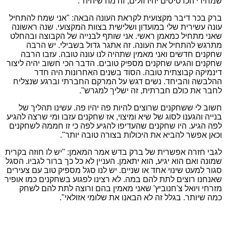
שמחירי הכרטיסים יהיו זולים, זה מה שיהיה".
ברק בכר דיבר מקצועית לקראת העונה הבאה: "אני שמח להתחיל
עונה עשירית שלי במועדון ושלישית בצוות המקצועי. שנה ראשונה
שאני מתחיל כמאמן ראשי. אני שותף לבנייה של הקבוצה ובהחלט
מתרגש להתחיל את העונה. זה אתגר גדול בשבילי. יש הרבה
שחקנים חדשים ואני מאמין שתהיה לנו עונה טובה. עזבו הרבה
שחקנים והגיעו שחקנים מספיק טובים. הדבר הכי חשוב יהיה ליצור
דינמיקה קבוצתית טובה. הסוד בשנים האחרונות היה חדר
ההלבשה והביחד. נשים דגש על המרקם החברתי וברגע שנצליח
לחבר את כולם חברתית, זה ישליך למגרש".
חשוב לי ששחקנים שרוצים להיות פה יהיו פה. עשינו תהליך של
בנייה והגענו לסוג של שיא ומיצוי, אז שחקנים עזבו ומי שרצה להגיע
לפה הגיע. היו שחקנים שהעדיפו להגיע לפה כי זו חממה לשחקנים
וכאן אפשר להביא את היכולות בצורה טובה יותר".
לגבי חזרה אפשרית של ברק בדש אמר המאמן: "יש לו חוזה בקרית
שמונה ואם הוא יגיע, הוא יתאמן. העניין לא כל כך ברור לגביו. הסגל
סגור למעט שינוי אחד או שניים. יש לנו סגל מספיק טוב עם צעירים
שאנחנו רוצים לתת להם במה. לא רצינו לפגוע בשחקנים כמו אופיר
מזרחי ויואל צ'חנוביץ' שאני מאמין בהם ורוצה לתת להם לשחק
כמה שיותר. בגלל זה לא הבאנו את שלומי אזולאי".