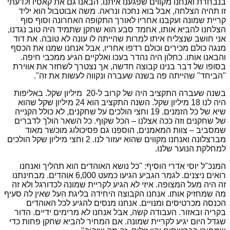
בנבחרת ואנחנו מקווים שפגענו איתנו. הבאנו גם את קאסיו ולדעתי
זו תהיה הצלחה, אבל בוא נחכה ונראה. משה אבוטבול הוא יליד
קריית שמונה ועקבנו אחריו לאורך התקופה האחרונה וסוף סוף
הצלחנו להביא אותו, אחמד סבע הוא שחקן שתמיד היה טוב נגדנו,
אני חושב שנצליח איתו למרות שהייתה לו עונה לא טובה. את דוד
מנגה כולם מכירים וכולם רדפו אחריו, אבל אנחנו שמנו את הכסף
והבאנו אותו. כחלון היה נהדר בעכו ואלקיים הגיע ממכבי חיפה.
בסופו של דבר בנינו קבוצה חדשה, אך נצטרך לשחזר את אווירת
"הביחד" שהייתה פה בשנה שעברה ונקווה לעשות את זה".
בשנה שעברה התקציב היה של קרוב ל-20 מיליון שקל. באליפות
היה לנו 18 מיליון שקל. השנה התקציב הוא 24 מיליון שקל שהוא
שיא של כל הזמנים. 19 וחצי הולכים על שחקנים, לא כולל הקנייה
של שחקנים וזה ככה אצלנו – הכל שקוף. כל השאר הולך לדברים
שמסביב – צוות המאמנים, הוספנו גם פסיכולוג מוכשר מאוד
מברצלונה ואנחנו מקווים שהוא יעזור לנו. 2 וחצי מיליון שקל הולכים
למחלקת הנוער שלנו.
המנכ"ל יוסי אדרי הוסיף: "כל נושא האוהדים הוא תהליך ואנחנו
רואים ניצנים. לגמר הגביע הגיעו כמעט 6,000 אוהדים. מבחינתנו
זה היה מעל המצופה. איזי לא הגיע לקריית שמונה לכדורגל ולא זה
מה שמחזיק אותו. אנחנו הקבוצה היחידה בליגת העל שאין לה סעיף
הכנסה מכרטיסים ומנויים. אנחנו מנסים להגיע לכל האוהדים
בקריה ובאזור. העבודה קשה, אבל אנחנו לא מרימים ידיים. הדור
שגדל היום יגיע לקריית שמונה. אם המחיר להביא שחקן פחות כדי