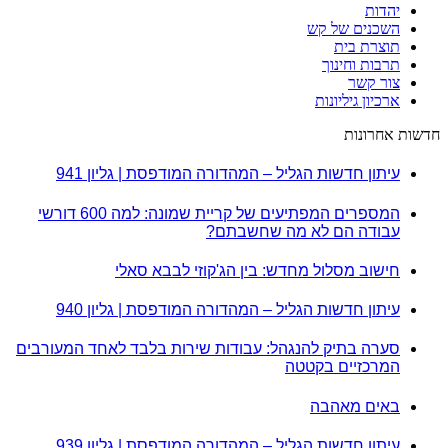
יהדות
השכנים של קש
תוצרת בית
תרבות וחינוך
צור קשר
ארכיון גיליונות
חדשות אחרונות
עיתון חדשות הגליל – המהדורה המודפסת | גליון 941
המספרים המפתיעים של קריית שמונה: למה 600 דורשי
עבודה הם לא מה שחשבתם?
חישוב מסלול מחדש: בין הג'קוזי לבבא סאלי
עיתון חדשות הגליל – המהדורה המודפסת | גליון 940
סערה בתיק להנגהל: עבודות שירות בלבד לאחד המעורבים
המרכזיים בקטטה
באים מאהבה
עיתון חדשות הגליל – המהדורה המודפסת | גליון 939