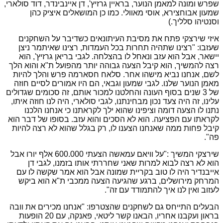
שפרש ומונה למאמן הנוער, בראיין גרזיץ', דן איינבינדר, דוד סולארי,
שמעון אבוחצירא, אוסי מאוולי. כמו כן המושאלים איציק כהן
וסנטיהו סלליך.)
איזי שירצקי פתח את מסיבת העיתונאים כשדיבר על השחקנים
שעזבו: "רצינו שתהיה תחרות בכל העמדות, רצינו שאיתמר ניצן
יישאר, אבל הוא עזב ונאחל לו בהצלחה. לגבי בריאן גרזיץ', הוא
רצה להמשיך, הוא קיבל הצעה גבוהה יותר מהפועל ת"א והוא הלך
לשם, אנחנו נביא מישהו אחר. סלאח חסארמה פרש והלך להיות
מאמן הנוער שלנו. לגבי שמעון וגבאי, הם היו אמורים לסיים חוזה
של 3 שנים בסוף העונה והחלטנו למכור אותם, זה סכומים שגדולים
עלינו, זה היה צעד נכון מבחינתנו, לגבי סולארי, היה לנו חוזה איתו,
נתנו לו הצעה דומה וציפינו שהוא ילך לקראתנו כי אנחנו הלכנו
לקראתו עם הפציעה. הוא לא הסכים והוא עזב. בסופו של דבר הוא
קיבל פחות ממה שאנחנו הצענו לו, רק בגלל שהוא לא רצה להיות
פה".
שירצקי המשיך :"על וויאם עמאשה הצעתי 600.000 אלף יורו אבל
הוא לא רצה לבוא למרות שאני שחררתי אותו בזמנו, לגבי דן
אייבנדיר היה לו טוב בקריית שמונה אבל הוא אמר שקשה לו עם
המרחק מירושלים, ברגע שהגיעה הצעה ממכבי ת"א הוא ביקש
לעזוב ואין לנו איך להתמודד עם זה".
הבעלים התייחס גם לשחקנים שהצטרפו: "אנחנו מכירים את וובה
בראון ועקבנו אחריו, הבאנו קשר ליטאי, פאנקה, עם 20 הופעות