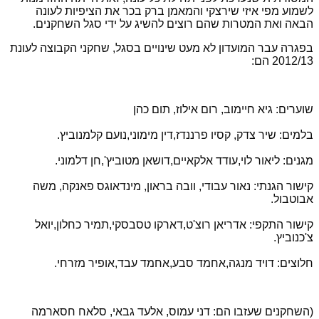
לשמוע מפי איזי שירצקי והמאמן ברק בכר את הציפיות לעונה
הבאה ואת המטרות שהם רוצים להשיג על ידי סגל השחקנים.
בפגרה עבר המועדון לא מעט שינויים בסגל, שחקני הקבוצה לעונת
2012/13 הם:
שוערים: גיא חיימוב, רום אילוז, תום כהן
בלמים: שיר צדק, קסיו פרננדז,דין מימוני,נועם קלמנוביץ.
מגנים: ליאור לוי,עודד אלקאיים,דושאן מטוביץ',חן דלמוני.
קישור הגנתי: נאור עבודי, וובה בראון, מינדאוגס פאנקה, משה
אבוטבול.
קישור התקפי: אדריאן רוצ'ט,דארקו טסבסקי,תמיר כחלון,יואל
צ'כנוביץ.
חלוצים: דויד מנגה,אחמד סבע,אחמד עבד,אופיר מזרחי.
(השחקנים שעזבו הם: דני עמוס, אלעד גבאי, סלאח חסארמה