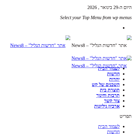
היום ה-29 בינואר , 2026
Select your Top Menu from wp menus
לעמוד הבית
חדשות
יהדות
השכנים של קש
תוצרת בית
תרבות וחינוך
צור קשר
ארכיון גיליונות
תפריט
לעמוד הבית
חדשות