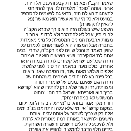
שאמר הקב"ה צא מדירת קבע והיכנס אל דירת
ארעי, אותה "סוכה" מלמדת לנו איך להתייחס
לתענוגות העולם הזה, כדאי גם לפעמים להסתפק
במועט ולא כל מי שהוא עשיר הוא מאושר (נא
להאזין לתקשורת).
השפע שיש בעולם הזה הוא צורך שברא הקב"ה
לביריותיו, אבל לא להתמכר ולא לרדוף. אחריה
מצוות ארבעת המינים המסמלת כל מיני מעמדות
בחברה אבל המצווה היא לאגוד אותם ללמדנו על
שוויון מעמדות והכל שווים לפני הקב"ה, שהרי "בנים
אתם לה' אלוקיכם", ושיא השיאים הוא יום שמחת
תורה שכל עם ישראל קשורים לתורה במידה זו או
אחרת, וכולם מעדו במעמד הר סיני לפני שלושת
אלפים ושלוש מאות שנה, וזו הסיבה שאנו רואים
בכל פינה בעולם יהודים שמחים בשמחתה של
תורה הגם שאינם נמנים על שומרי התורה
ומצוותיה, זהו קשר שלא ניתן להתירו שהוא "קודשא
בריך הוא ואורייתא וישראל חד הם" "החוט
המשולש לא במהרה ינתק".
דוד המלך אמר בתהלים "מי יעלה בהר ה' ומי יקום
במקום קדשו" אין מי שלא עלה והתרומם בנ"ב ימים
אלה רק שצריך לשמור על אותה עליה ואותם
הישגים ולהישאר באותה רמה מוסרית לא לרדת
ולא להיכנע להרגלים הישנים והשגרה השוחקת.
בידינו תלוי הדבר להמשיך ולהפיץ את אווירת