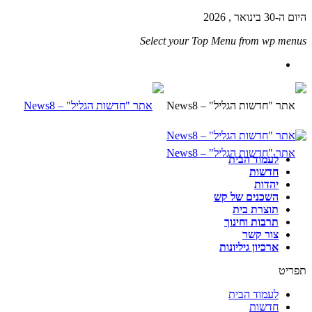
היום ה-30 בינואר , 2026
Select your Top Menu from wp menus
לעמוד הבית
חדשות
יהדות
השכנים של קש
תוצרת בית
תרבות וחינוך
צור קשר
ארכיון גיליונות
תפריט
לעמוד הבית
חדשות