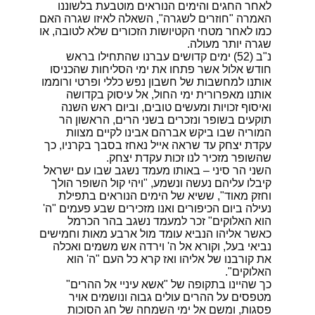
לאחר החגים והימים הנוראים מוטבעת בלשוננו
האמרה "חוזרים לשגרה", השאלה לאיזו שגרה האם
כמו לאחר מטחי הקטיושות הזכורים שלא לטובה, או
שגרה יותר מעולה.
נ"ב (52) ימים קדושים עברנו שהתחילו בראש
חודש אלול אשר פתחו את ימי הסליחות שהכניסו
אותנו למחשבות של חשבון נפש כללי ופרטי ורוממו
אותנו מאפרורית ימי החול, אל עיסוק בקדושה
ואיסוף זכויות ומעשים טובים, וביום ראש השנה
תוקעים בשופר ונזכרים בשני הרים, הראשון הר
המוריה שבו ביקש אברהם אבינו לקיים מצוות
עקדת יצחק עד שראה אייל נאחז בסבך בקרניו, כך
שהשופר מזכיר לנו זכות עקדת יצחק.
השני הר סיני – באותו מעמד נשגב שבו עם ישראל
קיבלו עליהם נעשה ונשמע, "ויהי קול השופר הולך
וחזק מאוד", ששיא של הימים הנוראים בתפילת
נעילה ביום הכיפורים ואנו מזכירים שבע פעמים "ה'
הוא האלוקים" זכר למעמד נשגב בהר הכרמל
כאשר אליהו הנביא עומד מול ארבע מאות וחמישים
נביאי בעל, וקורא אל ה' וירדה אש משמים ואכלה
את קורבנו של אליהו ואז קרא כל העם "ה' הוא
האלוקים".
כך שהיינו בתקופה של "אשא עיניי אל ההרים"
מטפסים על ההרים עולים גבוה ונושמים אויר
פסגות, ומשם אל ימי השמחה של חג הסוכות