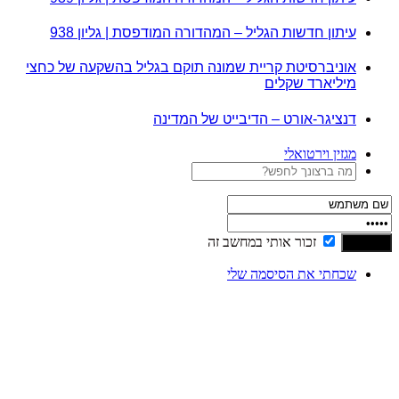
עיתון חדשות הגליל – המהדורה המודפסת | גליון 938
אוניברסיטת קריית שמונה תוקם בגליל בהשקעה של כחצי
מיליארד שקלים
דנציגר-אורט – הדיבייט של המדינה
מגזין וירטואלי
זכור אותי במחשב זה
שכחתי את הסיסמה שלי