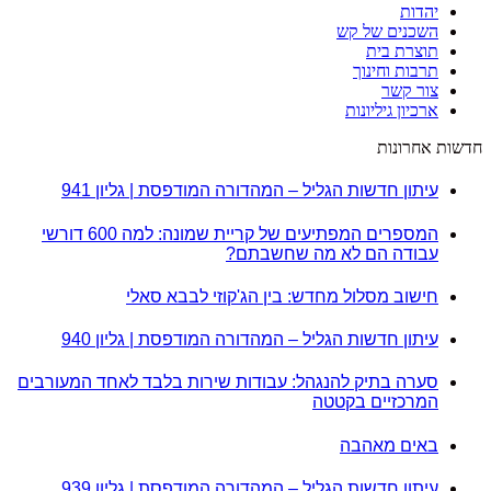
יהדות
השכנים של קש
תוצרת בית
תרבות וחינוך
צור קשר
ארכיון גיליונות
חדשות אחרונות
עיתון חדשות הגליל – המהדורה המודפסת | גליון 941
המספרים המפתיעים של קריית שמונה: למה 600 דורשי
עבודה הם לא מה שחשבתם?
חישוב מסלול מחדש: בין הג'קוזי לבבא סאלי
עיתון חדשות הגליל – המהדורה המודפסת | גליון 940
סערה בתיק להנגהל: עבודות שירות בלבד לאחד המעורבים
המרכזיים בקטטה
באים מאהבה
עיתון חדשות הגליל – המהדורה המודפסת | גליון 939