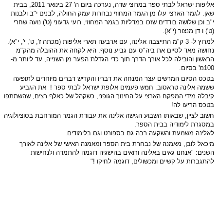
אליפות ישראל לבתי ספר במרוצי שדה, נערכה ביום ה' 27 בינואר 2011, בבית
שאן. לגמר הארצי עלו מן הגמר המחוזי נבחרות עמק החולה, לבנים י"ב ולבנות
י"ב וכן שלושה בודדים שזכו במדליות בגמר המחוזי, רועי גדעוני (ט') נועה שחרי
(ט') ו דן מנצור (י"א).
למרוץ ל- 3 ק"מ התייצבה אלינה, עם ארבעה תארי אליפות (מכתה ז', ט', י', י"א).
נחושה מאד לסיים את ביה"ס עם גביע נוסף. היא לקחה את ההובלה מהק"מ
הראשון והובילה לכל אורך הדרך תוך כדי הגדלת הפער מן השנייה, עד ליותר מ-
100מ' בסיום.
בטכס הסיום המרשים עצר המנחה את דבריו והקדיש דברים מיוחדים לתופעה
ששמה אלינה טראסוב. חמש פעמים אלופת ישראל לבתי ספר ! את הגביע
קיבלה מידי המפקח הארצי על החינוך הגופני, כשקהל של כאלף רצים, שהשתתפו
בטכס הריעו לה!
חשוב לציין, שבאותו השבוע הגישה אלינה את עבודת הגמר המורחבת בסוציולוגיה
במסגרת לימודיה בבית הספר.
לאלינה משמעת והשקעה רבה גם בספורט וגם בלימודים.
מיכאל לובן, מאמנה של נבחרת בית הספר ומאמנה האישי של אלינה לאורך
השנים: "אנחנו גאים באלינה ורואים בהישגיה דוגמה להתמדה ולנחישות
להתגברות על קשיים ומכשולים, דוגמה לחיקו !"