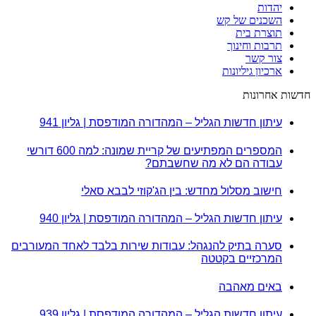
יהדות
השכנים של קש
תוצרת בית
תרבות וחינוך
צור קשר
ארכיון גיליונות
חדשות אחרונות
עיתון חדשות הגליל – המהדורה המודפסת | גליון 941
המספרים המפתיעים של קריית שמונה: למה 600 דורשי
עבודה הם לא מה שחשבתם?
חישוב מסלול מחדש: בין הג'קוזי לבבא סאלי
עיתון חדשות הגליל – המהדורה המודפסת | גליון 940
סערה בתיק להנגהל: עבודות שירות בלבד לאחד המעורבים
המרכזיים בקטטה
באים מאהבה
עיתון חדשות הגליל – המהדורה המודפסת | גליון 939