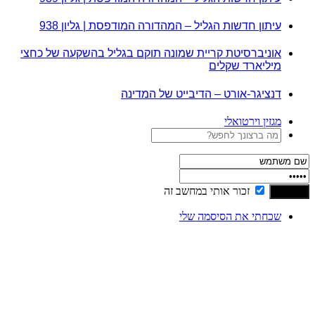
עיתון חדשות הגליל – המהדורה המודפסת | גליון 938
אוניברסיטת קריית שמונה תוקם בגליל בהשקעה של כחצי
מיליארד שקלים
דנציגר-אורט – הדיבייט של המדינה
מגזין וירטואלי
זכור אותי במחשב זה
שכחתי את הסיסמה שלי