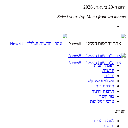
היום ה-29 בינואר , 2026
Select your Top Menu from wp menus
לעמוד הבית
חדשות
יהדות
השכנים של קש
תוצרת בית
תרבות וחינוך
צור קשר
ארכיון גיליונות
תפריט
לעמוד הבית
חדשות