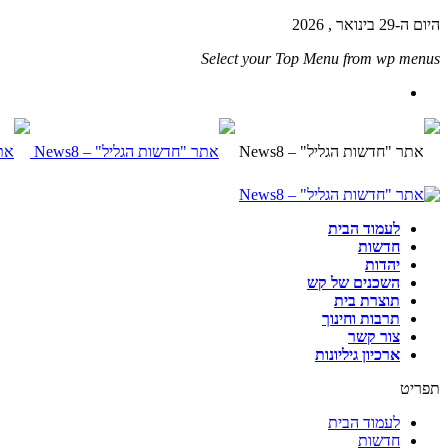
היום ה-29 בינואר , 2026
Select your Top Menu from wp menus
לעמוד הבית
חדשות
יהדות
השכנים של קש
תוצרת בית
תרבות וחינוך
צור קשר
ארכיון גיליונות
תפריט
לעמוד הבית
חדשות