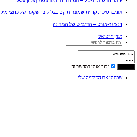
עיתון חדשות הגליל – המהדורה המודפסת | גליון 938
אוניברסיטת קריית שמונה תוקם בגליל בהשקעה של כחצי מיל
דנציגר-אורט – הדיבייט של המדינה
מגזין וירטואלי
זכור אותי במחשב זה
שכחתי את הסיסמה שלי