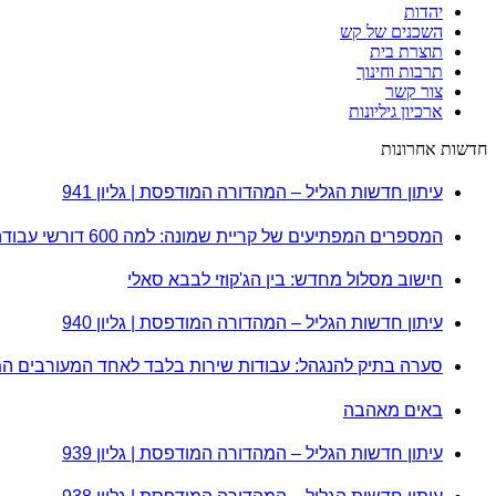
יהדות
השכנים של קש
תוצרת בית
תרבות וחינוך
צור קשר
ארכיון גיליונות
חדשות אחרונות
עיתון חדשות הגליל – המהדורה המודפסת | גליון 941
המספרים המפתיעים של קריית שמונה: למה 600 דורשי עבודה הם לא מה שחשבתם?
חישוב מסלול מחדש: בין הג'קוזי לבבא סאלי
עיתון חדשות הגליל – המהדורה המודפסת | גליון 940
סערה בתיק להנגהל: עבודות שירות בלבד לאחד המעורבים ה
באים מאהבה
עיתון חדשות הגליל – המהדורה המודפסת | גליון 939